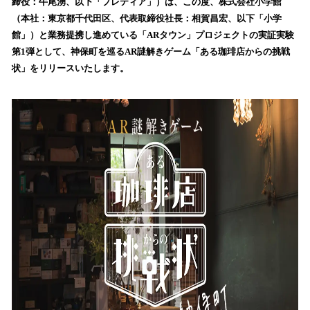
数
締役：牛尾湧、以下「プレティア」）は、この度、株式会社小学館
を
（本社：東京都千代田区、代表取締役社長：相賀昌宏、以下「小学
読
館」）と業務提携し進めている「ARタウン」プロジェクトの実証実験
み
第1弾として、神保町を巡るAR謎解きゲーム「ある珈琲店からの挑戦
込
状」をリリースいたします。
み
中
で
す