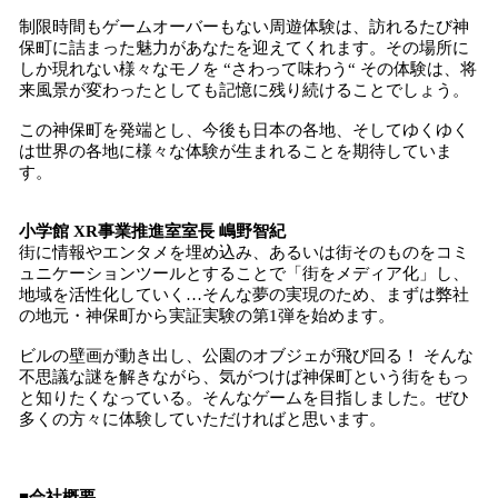
制限時間もゲームオーバーもない周遊体験は、訪れるたび神
保町に詰まった魅力があなたを迎えてくれます。その場所に
しか現れない様々なモノを “さわって味わう“ その体験は、将
来風景が変わったとしても記憶に残り続けることでしょう。
この神保町を発端とし、今後も日本の各地、そしてゆくゆく
は世界の各地に様々な体験が生まれることを期待していま
す。
小学館 XR事業推進室室長 嶋野智紀
街に情報やエンタメを埋め込み、あるいは街そのものをコミ
ュニケーションツールとすることで「街をメディア化」し、
地域を活性化していく…そんな夢の実現のため、まずは弊社
の地元・神保町から実証実験の第1弾を始めます。
ビルの壁画が動き出し、公園のオブジェが飛び回る！ そんな
不思議な謎を解きながら、気がつけば神保町という街をもっ
と知りたくなっている。そんなゲームを目指しました。ぜひ
多くの方々に体験していただければと思います。
■会社概要