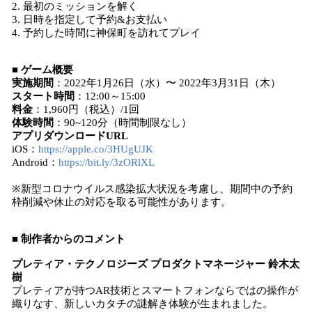
2. 最初のミッションを解く
3. 日時を指定して予約&お支払い
4. 予約した時間に神保町を訪れてプレイ
■ ゲーム概要
実施期間
：2022年1月26日（水）〜 2022年3月31日（木）
スタート時間
：12:00～15:00
料金
：1,960円（税込）/1回
体験時間
：90~120分（時間制限なし）
アプリダウンロードURL
iOS：
https://apple.co/3HUgUJK
Android：
https://bit.ly/3zORlXL
※新型コロナウイルス感染拡大状況を考慮し、期間中の予約
枠削減や休止の対応を取る可能性があります。
■ 制作者からのコメント
プレティア・テクノロジーズ プロダクトマネージャー 鈴木太
樹
プレティアが持つAR技術とスマートフォンならではの操作が
織りなす、新しいカタチの謎解き体験が生まれました。