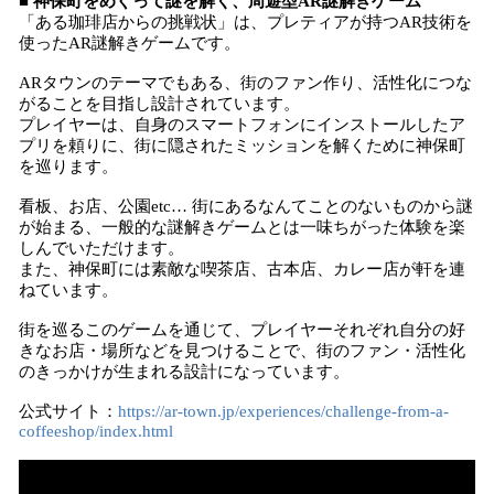
■ 神保町をめぐって謎を解く、周遊型AR謎解きゲーム
「ある珈琲店からの挑戦状」は、プレティアが持つAR技術を
使ったAR謎解きゲームです。
ARタウンのテーマでもある、街のファン作り、活性化につな
がることを目指し設計されています。
プレイヤーは、自身のスマートフォンにインストールしたア
プリを頼りに、街に隠されたミッションを解くために神保町
を巡ります。
看板、お店、公園etc… 街にあるなんてことのないものから謎
が始まる、一般的な謎解きゲームとは一味ちがった体験を楽
しんでいただけます。
また、神保町には素敵な喫茶店、古本店、カレー店が軒を連
ねています。
街を巡るこのゲームを通じて、プレイヤーそれぞれ自分の好
きなお店・場所などを見つけることで、街のファン・活性化
のきっかけが生まれる設計になっています。
公式サイト：
https://ar-town.jp/experiences/challenge-from-a-
coffeeshop/index.html