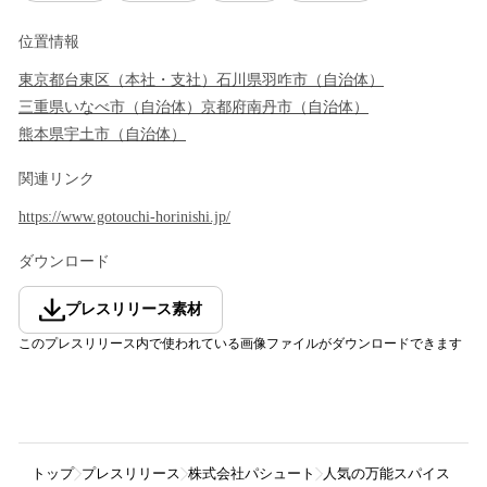
位置情報
東京都
台東区
（
本社・支社
）
石川県
羽咋市
（
自治体
）
三重県
いなべ市
（
自治体
）
京都府
南丹市
（
自治体
）
熊本県
宇土市
（
自治体
）
関連リンク
https://www.gotouchi-horinishi.jp/
ダウンロード
プレスリリース素材
このプレスリリース内で使われている画像ファイルがダウンロードできます
トップ
プレスリリース
株式会社パシュート
人気の万能スパイス「ほ