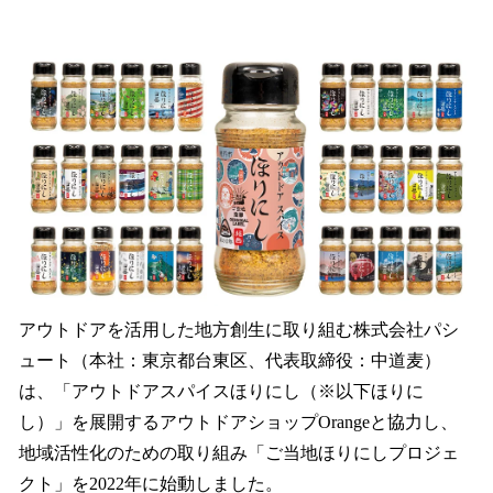
い
ね
！
数
を
読
み
込
み
中
で
す
アウトドアを活用した地方創生に取り組む株式会社パシ
ュート（本社：東京都台東区、代表取締役：中道麦）
は、「アウトドアスパイスほりにし（※以下ほりに
し）」を展開するアウトドアショップOrangeと協力し、
地域活性化のための取り組み「ご当地ほりにしプロジェ
クト」を2022年に始動しました。