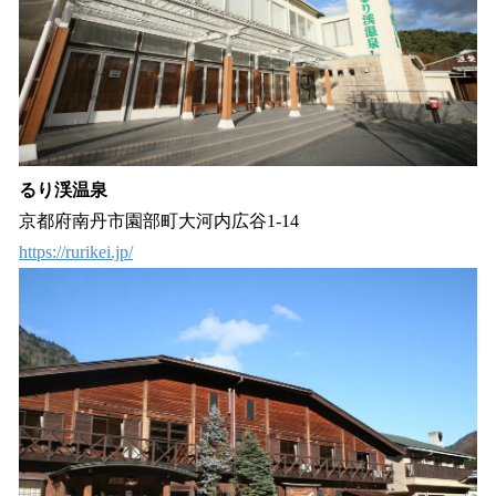
るり渓温泉
京都府南丹市園部町大河内広谷1-14
https://rurikei.jp/