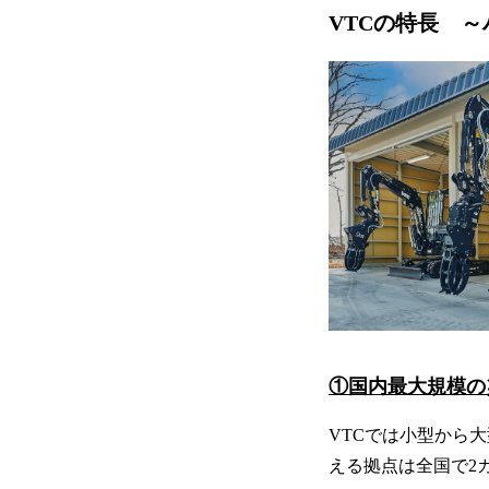
VTCの特長 
①国内最大規模の
VTCでは小型から
える拠点は全国で2