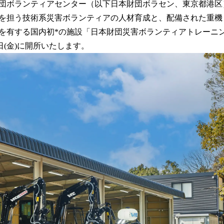
団ボランティアセンター（以下日本財団ボラセン、東京都港区
！
数
を担う技術系災害ボランティアの人材育成と、配備された重機
を
を有する国内初*の施設「日本財団災害ボランティアトレーニン
読
7日(金)に開所いたします。
み
込
み
中
で
す