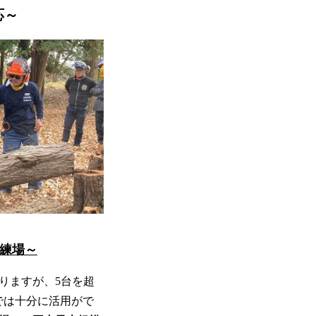
応～
練場～
りますが、5台を超
では十分に活用がで