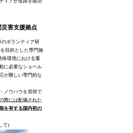
ティアが道路を復旧
間災害支援拠点
事のボランティア研
成を目的とした専門施
特殊環境における重
動に必要なショベル
対応が難しい専門的な
・ノウハウを習得で
の際には配備された
能を有する国内初の
して)