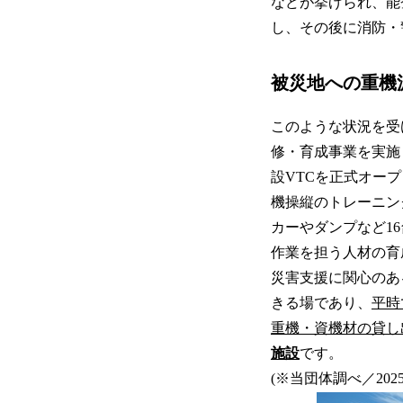
などが挙げられ、能
し、その後に消防・
被災地への重機
このような状況を受
修・育成事業を実施
設VTCを正式オー
機操縦のトレーニン
カーやダンプなど1
作業を担う人材の育
災害支援に関心のあ
きる場であり、
平時
重機・資機材の貸し
施設
です。
(※当団体調べ／20