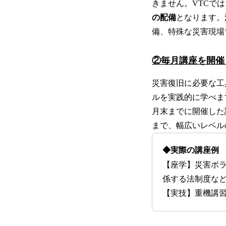
きません。VTCで
の配備
となります。
備、特殊な災害現場
②毎月講座を開催
災害復旧に必要な工
ルを実践的に学べます
月末までに開催した
まで、幅広いレベル
◆実際の講座例
【座学】災害ボ
係する法制度な
【実技】重機講