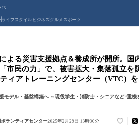
ES
ン
ライフスタイル
ビジネス
グルメ
スポーツ
による災害支援拠点＆養成所が開所。国
「市民の力」で、被害拡大・集落孤立を
ティアトレーニングセンター（VTC）
援モデル・基盤構築へ ～現役学生・消防士・シニアなど“重機
団ボランティアセンター
2025年2月28日 13時30分
い
い
ね