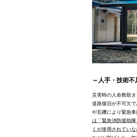
～人手・技術不
災害時の人命救助タ
道路復旧が不可欠で
や瓦礫により緊急車
は「緊急消防援助隊
くが使用されていな