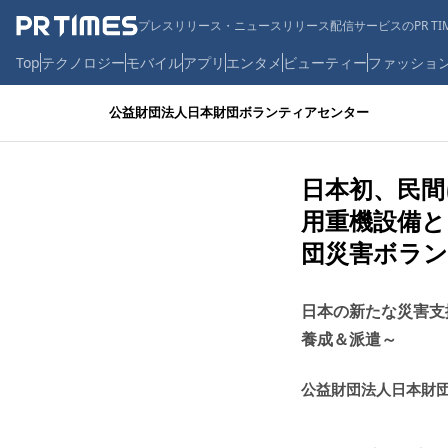
プレスリリース・ニュースリリース配信サービスのPR TIM
Top
テクノロジー
モバイル
アプリ
エンタメ
ビューティー
ファッショ
公益財団法人日本財団ボランティアセンター
日本初、民間
用重機設備と
団災害ボラン
日本の新たな災害支
養成＆派遣～
公益財団法人日本財