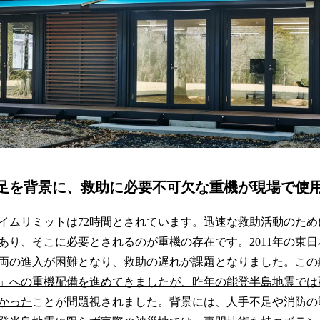
足を背景に、救助に必要不可欠な重機が現場で使
イムリミットは72時間とされています。迅速な救助活動のた
あり、そこに必要とされるのが重機の存在です。2011年の東
両の進入が困難となり、救助の遅れが課題となりました。この
」への重機配備を進めてきましたが、昨年の能登半島地震では
かった
ことが問題視されました。背景には、人手不足や消防の