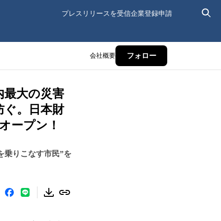
プレスリリースを受信
企業登録申請
会社概要
フォロー
内最大の災害
防ぐ。日本財
をオープン！
を乗りこなす市民”を