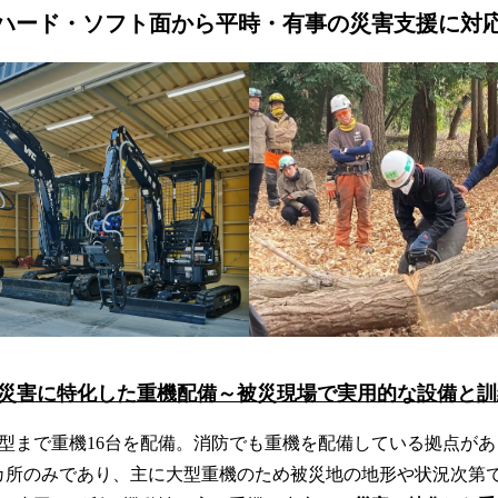
～ハード・ソフト面から平時・有事の災害支援に対
災害に特化した重機配備～被災現場で実用的な設備と訓
大型まで重機16台を配備。消防でも重機を配備している拠点があ
カ所のみであり、主に大型重機のため被災地の地形や状況次第