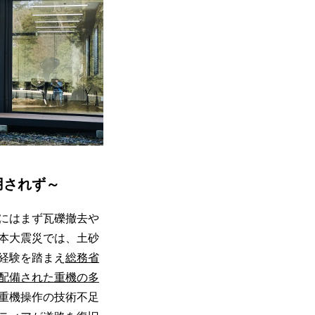
用されず～
めにはまず瓦礫撤去や
日本大震災では、土砂
経験を踏まえ
総務省
配備された重機の多
重機操作の技術不足