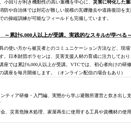
は、小回りが利き機動性の高い重機を中心に、
災害に特化した重
消防や自治体では対応が難しい規模の瓦礫撤去や道路復旧を支
での操縦訓練が可能なフィールドも完備しています。
 ～累計6,000人以上が受講。実践的なスキルが学べる
具の使い方から被災者とのコミュニケーション方法など、現場
。日本財団ボラセンは、災害支援人材の育成に注力しており、20
講座では累計6,000人以上が受講。VTCでは、初心者向けの研
の講座を毎月開催します。（オンライン配信の場合もあり）
ランティア研修・入門編、実態から学ぶ避難所運営と炊き出し
ど
習会、災害危険木処理、家屋再生に使用する工具や資機材の使