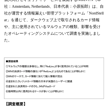
数
社：Amsterdam, Netherlands、日本代表：小原拓郎）は、自
を
社が運営する情報漏えい管理プラットフォーム「NordStell
読
み
ar」を通じて、ダークウェブ上で取引されるカード情報
込
や、主に使用されているマルウェアの種類、影響を受け
み
たオペレーティングシステムについて調査を実施しまし
中
で
た。
す
【調査概要】