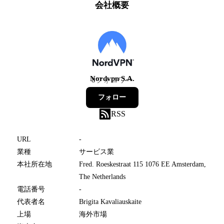
会社概要
Nordvpn S.A.
8
フォロワー
フォロー
RSS
URL
-
業種
サービス業
本社所在地
Fred. Roeskestraat 115 1076 EE Amsterdam,
The Netherlands
電話番号
-
代表者名
Brigita Kavaliauskaite
上場
海外市場