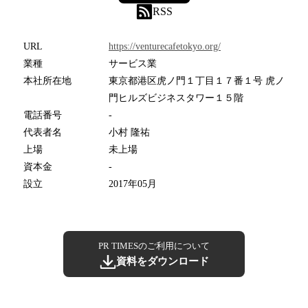
RSS
URL
https://venturecafetokyo.org/
業種
サービス業
本社所在地
東京都港区虎ノ門１丁目１７番１号 虎ノ
門ヒルズビジネスタワー１５階
電話番号
-
代表者名
小村 隆祐
上場
未上場
資本金
-
設立
2017年05月
PR TIMESのご利用について
資料をダウンロード