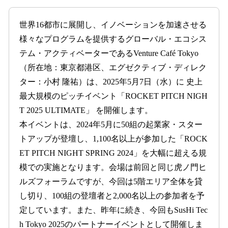
数
を
世界16都市に展開し、イノベーションを加速させる
読
様々なプログラムを提供するグローバル・エコシス
み
込
テム・アクティベーターであるVenture Café Tokyo
み
（所在地：東京都港区、エグゼクティブ・ディレク
中
ター：小村 隆祐）は、2025年5月7日（水）に 史上
で
す
最大規模のピッチイベント「ROCKET PITCH NIGH
T 2025 ULTIMATE」 を開催します。
本イベントは、2024年5月に50組の起業家・スター
トアップが登壇し、1,100名以上が参加した「ROCK
ET PITCH NIGHT SPRING 2024」を大幅に超える規
模での実施となります。会場は前回と同じ虎ノ門ヒ
ルズフォーラムですが、今回は5階エリア全体を貸
し切り、100組の登壇者と2,000名以上の参加者を予
定しています。また、昨年に続き、今回もSusHi Tec
h Tokyo 2025のパートナーイベントとして開催しま