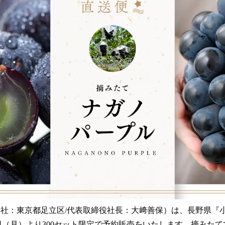
み
込
み
中
で
す
：東京都足立区/代表取締役社長：大﨑善保）は、長野県『小
2日（月）より300セット限定で予約販売をいたします。摘みた