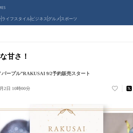
ES
ン
ライフスタイル
ビジネス
グルメ
スポーツ
な甘さ！
ープル”RAKUSAI 9/2予約販売スタート
9月2日 10時00分
い
い
ね
！
数
を
読