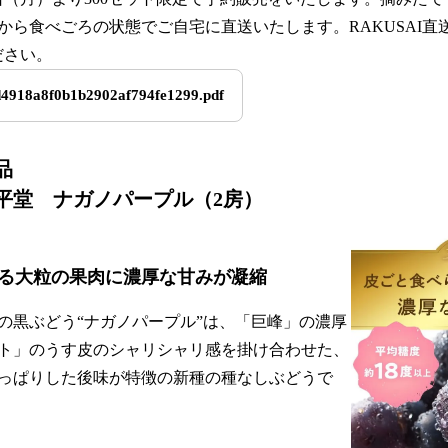
から食べごろの状態でご自宅に直送いたします。RAKUSAI直
ださい。
4918a8f0b1b2902af794fe1299.pdf
品
平堂 ナガノパープル（2房）
る大粒の果肉に濃厚な甘みが凝縮
黒ぶどう“ナガノパープル”は、「巨峰」の濃厚
ト」のうす皮のシャリシャリ感を掛け合わせた、
っぱりした後味が特徴の新種の種なしぶどうで