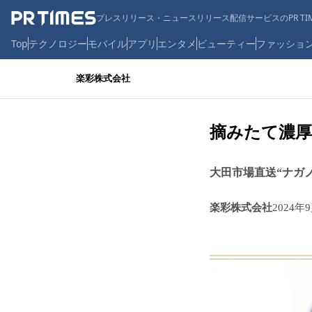
プレスリリース・ニュースリリース配信サービスのPR TIM
Top
テクノロジー
モバイル
アプリ
エンタメ
ビューティー
ファッショ
楽彩株式会社
摘みたて濃厚
大田市場直送“ナガノパ
楽彩株式会社
2024年