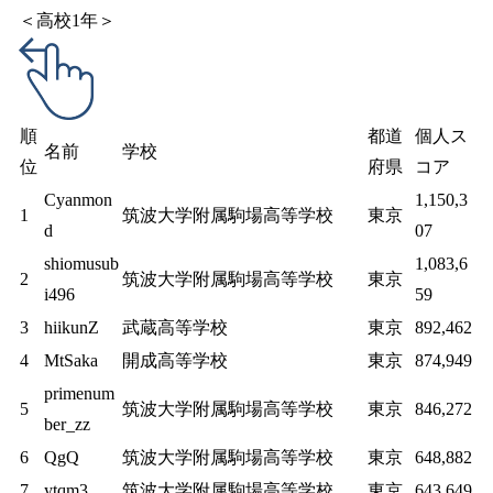
＜高校1年＞
順
都道
個人ス
名前
学校
位
府県
コア
Cyanmon
1,150,3
1
筑波大学附属駒場高等学校
東京
d
07
shiomusub
1,083,6
2
筑波大学附属駒場高等学校
東京
i496
59
3
hiikunZ
武蔵高等学校
東京
892,462
4
MtSaka
開成高等学校
東京
874,949
primenum
5
筑波大学附属駒場高等学校
東京
846,272
ber_zz
6
QgQ
筑波大学附属駒場高等学校
東京
648,882
7
ytqm3
筑波大学附属駒場高等学校
東京
643,649