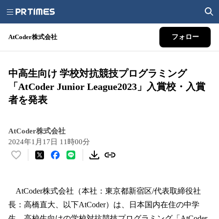
AtCoder株式会社
フォロー
中高生向け 学校対抗競技プログラミング
「AtCoder Junior League2023」入賞校・入賞
者を発表
AtCoder株式会社
2024年1月17日 11時00分
い
い
ね
！
AtCoder株式会社（本社：東京都新宿区/代表取締役社
数
長：高橋直大、以下AtCoder）は、日本国内在住の中学
を
生、高校生向けの学校対抗競技プログラミング「AtCoder