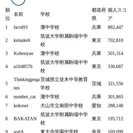
順
都道府
個人スコ
名前
学校
位
県
ア
1
fact493
灘中学校
兵庫
882,447
筑波大学附属駒場中学
2
keisuke6
東京
702,810
校
3
Kohenyan
灘中学校
兵庫
501,314
筑波大学附属駒場中学
4
a1048576
東京
330,687
校
Thinkingpega
茨城県立並木中等教育
5
茨城
321,556
sus
学校
6
number_cat
灘中学校
兵庫
301,865
7
kokosei
犬山市立南部中学校
愛知
288,148
筑波大学附属駒場中学
8
BAKATAN
東京
195,712
校
9
sortA
東大寺学園中学校
奈良
169,099