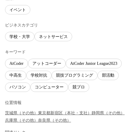
イベント
ビジネスカテゴリ
学校・大学
ネットサービス
キーワード
AtCoder
アットコーダー
AtCoder Junior League2023
中高生
学校対抗
競技プログラミング
部活動
パソコン
コンピューター
競プロ
位置情報
茨城県
（
その他
）
東京都
新宿区
（
本社・支社
）
静岡県
（
その他
）
兵庫県
（
その他
）
奈良県
（
その他
）