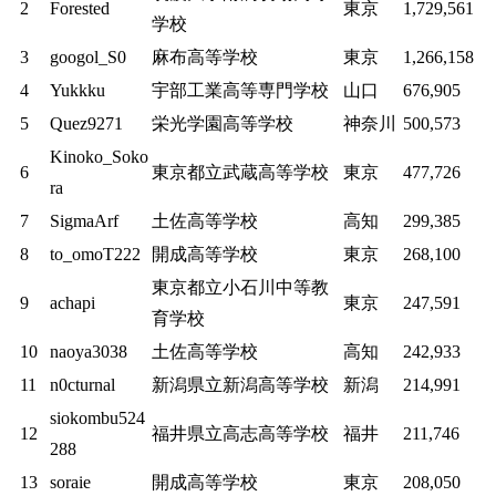
2
Forested
東京
1,729,561
学校
3
googol_S0
麻布高等学校
東京
1,266,158
4
Yukkku
宇部工業高等専門学校
山口
676,905
5
Quez9271
栄光学園高等学校
神奈川
500,573
Kinoko_Soko
6
東京都立武蔵高等学校
東京
477,726
ra
7
SigmaArf
土佐高等学校
高知
299,385
8
to_omoT222
開成高等学校
東京
268,100
東京都立小石川中等教
9
achapi
東京
247,591
育学校
10
naoya3038
土佐高等学校
高知
242,933
11
n0cturnal
新潟県立新潟高等学校
新潟
214,991
siokombu524
12
福井県立高志高等学校
福井
211,746
288
13
soraie
開成高等学校
東京
208,050