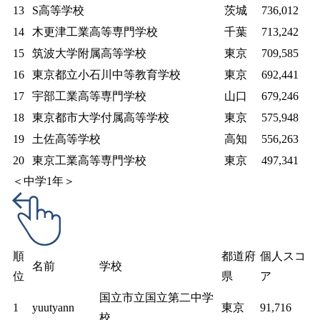
13
S高等学校
茨城
736,012
14
木更津工業高等専門学校
千葉
713,242
15
筑波大学附属高等学校
東京
709,585
16
東京都立小石川中等教育学校
東京
692,441
17
宇部工業高等専門学校
山口
679,246
18
東京都市大学付属高等学校
東京
575,948
19
土佐高等学校
高知
556,263
20
東京工業高等専門学校
東京
497,341
＜中学1年＞
順
都道府
個人スコ
名前
学校
位
県
ア
国立市立国立第二中学
1
yuutyann
東京
91,716
校