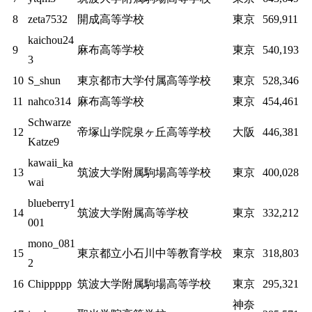
8
zeta7532
開成高等学校
東京
569,911
kaichou24
9
麻布高等学校
東京
540,193
3
10
S_shun
東京都市大学付属高等学校
東京
528,346
11
nahco314
麻布高等学校
東京
454,461
Schwarze
12
帝塚山学院泉ヶ丘高等学校
大阪
446,381
Katze9
kawaii_ka
13
筑波大学附属駒場高等学校
東京
400,028
wai
blueberry1
14
筑波大学附属高等学校
東京
332,212
001
mono_081
15
東京都立小石川中等教育学校
東京
318,803
2
16
Chippppp
筑波大学附属駒場高等学校
東京
295,321
神奈