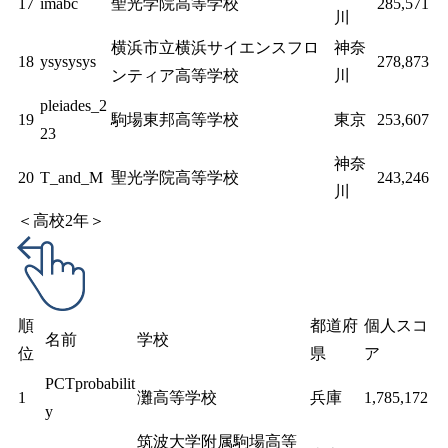
17
imabc
聖光学院高等学校
285,571
川
横浜市立横浜サイエンスフロ
神奈
18
ysysysys
278,873
ンティア高等学校
川
pleiades_2
19
駒場東邦高等学校
東京
253,607
23
神奈
20
T_and_M
聖光学院高等学校
243,246
川
＜高校2年＞
順
都道府
個人スコ
名前
学校
位
県
ア
PCTprobabilit
1
灘高等学校
兵庫
1,785,172
y
筑波大学附属駒場高等