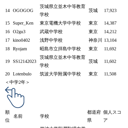
茨城県立並木中等教育
14
OGOGOG
茨城
17,923
学校
15
Super_Ken
東京電機大学中学校
東京
14,387
16
O2gu3
武蔵中学校
東京
14,212
17
kino0402
浅野中学校
神奈川
13,104
18
Ryojam
昭島市立拝島中学校
東京
11,692
茨城県立並木中等教育
19
SS12142023
茨城
11,602
学校
20
Lotenbulo
筑波大学附属中学校
東京
11,508
＜中学2年＞
順
都道府
個人スコ
名前
学校
位
県
ア