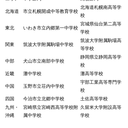
北海道札幌南高等学
北海道
市立札幌開成中等教育学校
校
宮城県仙台第二高等
東北
いわき市立内郷第一中学校
学校
筑波大学附属駒場高
関東
筑波大学附属駒場中学校
等学校
静岡県立静岡高等学
中部
犬山市立南部中学校
校
近畿
灘中学校
灘高等学校
宇部工業高等専門学
中国
玉野市立荘内中学校
校
四国
今治市立北郷中学校
土佐高等学校
九州・
宮崎県立宮崎西高等学校附
久留米大学附設高等
沖縄
属中学校
学校