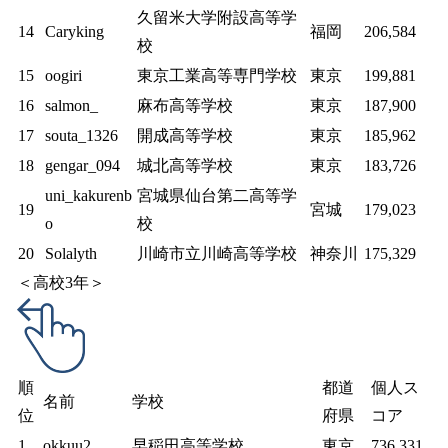
久留米大学附設高等学
14
Caryking
福岡
206,584
校
15
oogiri
東京工業高等専門学校
東京
199,881
16
salmon_
麻布高等学校
東京
187,900
17
souta_1326
開成高等学校
東京
185,962
18
gengar_094
城北高等学校
東京
183,726
uni_kakurenb
宮城県仙台第二高等学
19
宮城
179,023
o
校
20
Solalyth
川崎市立川崎高等学校
神奈川
175,329
＜高校3年＞
順
都道
個人ス
名前
学校
位
府県
コア
1
okkuu2
早稲田高等学校
東京
736,331