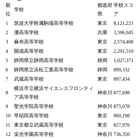
順
都道府
学校スコ
学校
位
県
ア
1
筑波大学附属駒場高等学校
東京
8,121,221
2
灘高等学校
兵庫
3,596,945
3
麻布高等学校
東京
2,574,408
4
開成高等学校
東京
2,291,510
5
静岡県立静岡高等学校
静岡
1,027,371
6
静岡県立浜松工業高等学校
静岡
899,332
7
武蔵高等学校
東京
897,434
横浜市立横浜サイエンスフロンティ
8
神奈川
877,698
ア高等学校
9
聖光学院高等学校
神奈川
875,078
10
早稲田高等学校
東京
860,198
11
東京都立武蔵高等学校
東京
827,976
12
栄光学園高等学校
神奈川
736,350