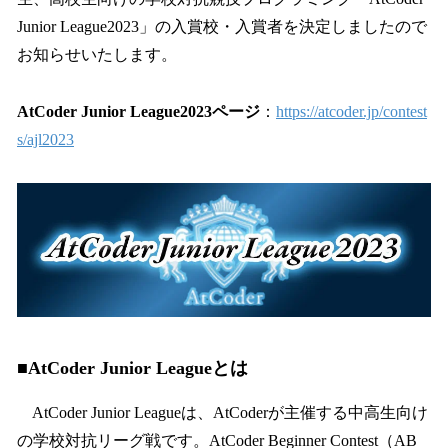
読
み
Junior League2023」の入賞校・入賞者を決定しましたので
込
お知らせいたします。
み
中
で
AtCoder Junior League2023ページ
：
https://atcoder.jp/contest
す
s/ajl2023
■AtCoder Junior Leagueとは
AtCoder Junior Leagueは、AtCoderが主催する中高生向け
の学校対抗リーグ戦です。AtCoder Beginner Contest（AB