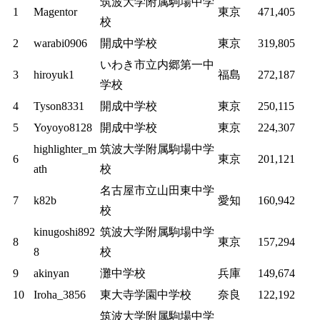
筑波大学附属駒場中学
1
Magentor
東京
471,405
校
2
warabi0906
開成中学校
東京
319,805
いわき市立内郷第一中
3
hiroyuk1
福島
272,187
学校
4
Tyson8331
開成中学校
東京
250,115
5
Yoyoyo8128
開成中学校
東京
224,307
highlighter_m
筑波大学附属駒場中学
6
東京
201,121
ath
校
名古屋市立山田東中学
7
k82b
愛知
160,942
校
kinugoshi892
筑波大学附属駒場中学
8
東京
157,294
8
校
9
akinyan
灘中学校
兵庫
149,674
10
Iroha_3856
東大寺学園中学校
奈良
122,192
筑波大学附属駒場中学