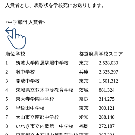
入賞者とし、表彰状を学校宛にお送りします。
<中学部門 入賞者>
順位
学校
都道府県
学校スコア
1
筑波大学附属駒場中学校
東京
2,528,039
2
灘中学校
兵庫
2,325,297
3
開成中学校
東京
1,501,312
4
茨城県立並木中等教育学校
茨城
881,324
5
東大寺学園中学校
奈良
314,275
6
早稲田中学校
東京
300,121
7
犬山市立南部中学校
愛知
288,148
8
いわき市立内郷第一中学校
福島
272,187