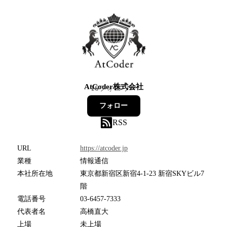
AtCoder株式会社
16
フォロワー
フォロー
RSS
URL
https://atcoder.jp
業種
情報通信
本社所在地
東京都新宿区新宿4-1-23 新宿SKYビル7
階
電話番号
03-6457-7333
代表者名
高橋直大
上場
未上場