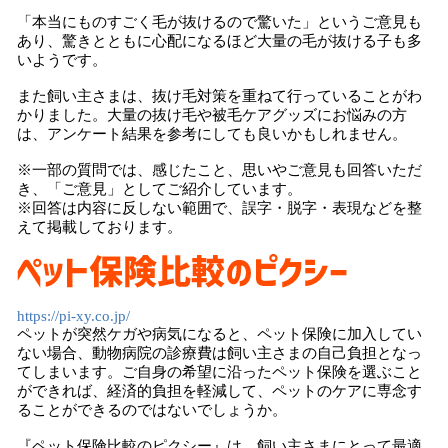
「本当にものすごく毛が抜けるので驚いた」というご意見も
あり、驚きとともに心配になるほど大量の毛が抜ける子も多
いようです。
また飼い主さまは、抜け毛対策を重ねて行っていることがわ
かりました。大量の抜け毛や被毛ケアグッズにお悩みの方
は、アンケート結果を参考にしても良いかもしれません。
※一部の質問では、感じたこと、思いやご意見も回答いただ
き、「ご意見」としてご紹介しています。
※回答は内容に反しない範囲で、誤字・脱字・表現などを整
えて掲載しております。
https://pi-xy.co.jp/
ペットが突然ケガや病気になると、ペット保険に加入してい
ない場合、動物病院の診療費は飼い主さまの自己負担となっ
てしまいます。ご自身の希望に沿ったペット保険を選ぶこと
ができれば、経済的負担を軽減して、ペットのケアに専念す
ることができるのではないでしょうか。
『ペット保険比較のピクシー』は、飼い主さまにとって最適