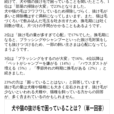
続けて、犬や猫の抜け毛で困っていることを聞いたところ、1
位は「部屋の掃除が大変」で23%となりました。
犬や猫の毛はフワフワしているため掃除しづらく、抜け毛が
多いと掃除機はすぐ満杯になってしまいます。また、猫は毛
づくろいで飲み込んだ毛玉を吐き出すため、換毛期には吐く
回数が増え、片づけの手間がかかることもあるようです。
2位は「抜け毛の量が多すぎて心配」で17%でした。換毛期に
なると、ブラッシングやシャンプーといった抜け毛対策をし
ても抜けつづけるため、一部の飼い主さまは心配になってし
まうようです。
3位は「ブラッシングをするのが大変」で16%、4位以降は
「ペットがシャンプーを嫌がる（14%）」「ハウスダストが
増える（5%）」「季節外れの時期に換毛がある（2%）」と
続きました。
23%の方は「困っていることはない」と回答しています。
抜け毛の量は犬種や猫種にも大きく左右されます。抜け毛が
少ないといわれる犬種や、猫種を飼っている方からの回答
が、多く含まれているのかもしれません。