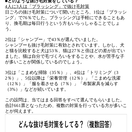
■どのような抜け毛対策をしている？
4人に3人は「ブラッシング」で抜け毛対策
日ごろの抜け毛対策について聞いたところ、1位は「ブラッシ
ング」で76％でした。ブラッシングは手軽にできることもあ
り、換毛期は毎日行うという方もいらっしゃることでしょ
う。
2位は「シャンプー」で43％が選んでいました。
シャンプーも抜け毛対策に有効とされています。しかし、犬
と猫を比較すると犬は53％、猫は27％と倍ほどの差が出てい
ました。猫は自分で毛づくろいをすることや、水が苦手な子
が多いことが関係しているのでしょう。
3位は「こまめな掃除（35％）」、4位は「トリミング（3
2％）」、5位以降は「栄養管理（12％）」「こまめな洗濯
（12％）」「服を着させる（7％）」「布製家具を減らす
（3%）」などが続いています。
この設問は、当てはまる回答をすべて選んでもらいました。
合計661票となったため、複数の対策を行っている方が多いこ
とが伺えます。