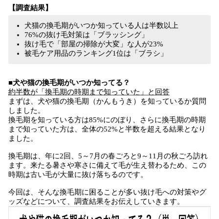
【調査結果】
犬猫の換毛期がいつか知っている人は半数以上
76%の抜け毛対策は「ブラッシング」
抜け毛で「部屋の掃除が大変」な人が23%
被毛ケア用品のランキング1位は「ブラシ」
■犬や猫の換毛期がいつか知ってる？
約半数が「換毛期の時期まで知っていた」と回答
まずは、犬や猫の換毛期（かんもうき）を知っているか質問
しました。
換毛期を知っている方は85%にのぼり、さらに換毛期の時期
まで知っていた方は、全体の52%と半数を超える結果となり
ました。
換毛期は、年に2回、5～7月の春ごろと9～11月の秋ごろ訪れ
ます。来たる暑さや寒さに備えて毛が生え替わるため、この
時期は古い毛が大量に抜け落ちるのです。
今回は、そんな換毛期に困ることが多い抜け毛への対策やグ
ッズなどについて、調査結果をお伝えしていきます。