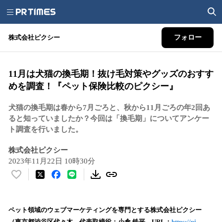
株式会社ピクシー
フォロー
11月は犬猫の換毛期！抜け毛対策やグッズのおすす
めを調査！『ペット保険比較のピクシー』
犬猫の換毛期は春から7月ごろと、秋から11月ごろの年2回あ
ると知っていましたか？今回は「換毛期」についてアンケー
ト調査を行いました。
株式会社ピクシー
2023年11月22日 10時30分
い
い
ね
！
ペット領域のウェブマーケティングを専門とする株式会社ピクシー
数
（東京都渋谷区代々木、代表取締役：小倉 鉄平、URL：
https://pi-