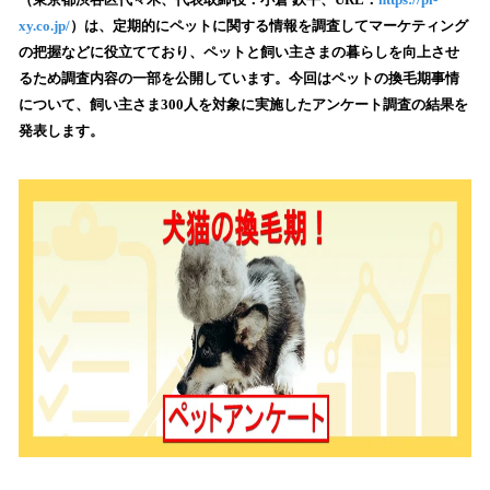
を
xy.co.jp/
）は、定期的にペットに関する情報を調査してマーケティング
読
の把握などに役立てており、ペットと飼い主さまの暮らしを向上させ
み
るため調査内容の一部を公開しています。今回はペットの換毛期事情
込
について、飼い主さま300人を対象に実施したアンケート調査の結果を
み
発表します。
中
で
す