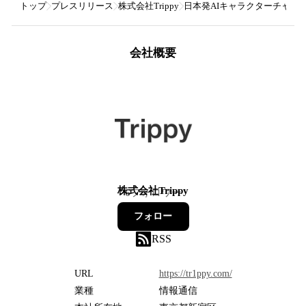
トップ
プレスリリース
株式会社Trippy
日本発AIキャラクターチャットゲ
会社概要
株式会社Trippy
6
フォロワー
フォロー
RSS
URL
https://tr1ppy.com/
業種
情報通信