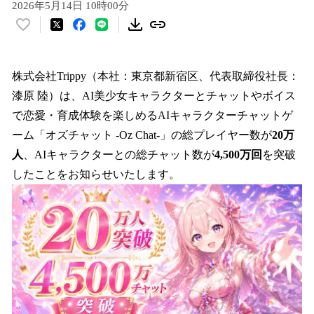
2026年5月14日 10時00分
い
い
ね
！
株式会社Trippy（本社：東京都新宿区、代表取締役社長：
数
漆原 陸）は、AI美少女キャラクターとチャットやボイス
を
で恋愛・育成体験を楽しめるAIキャラクターチャットゲ
読
み
ーム「オズチャット -Oz Chat-」の総プレイヤー数が
20万
込
人
、AIキャラクターとの総チャット数が
4,500万回
を突破
み
したことをお知らせいたします。
中
で
す