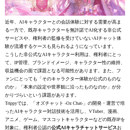
近年、AIキャラクターとの会話体験に対する需要が高ま
る一方で、既存キャラクターを無許諾でAI化する非公式
サービスや、権利者の監修を受けていないAIチャット体
験が流通するケースも見られるようになっています。
こうした非公式なAIキャラクター利用は、権利者にとっ
て、IP管理、ブランドイメージ、キャラクター性の維持、
収益機会の面で課題となる可能性があります。また、フ
ァンにとっても「そのキャラクター体験が公式のものな
のか」「本来の設定や世界観に沿ったものなのか」が分
かりづらいという課題があります。
Trippyでは、「オズチャット -Oz Chat-」の開発・運営で培
ったAIキャラクター対話技術を活用し、VTuber、漫画、
アニメ、ゲーム、マスコットキャラクターなどの既存IPを
対象に、権利者公認の
公式AIキャラチャットサービス
お