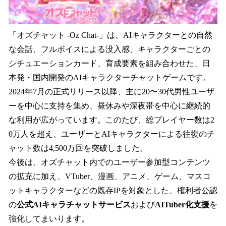
「オズチャット -Oz Chat-」は、AIキャラクターとの自然
な会話、フルボイスによる没入感、キャラクターごとの
シチュエーションカード、育成要素を組み合わせた、日
本発・国内開発のAIキャラクターチャットゲームです。
2024年7月の正式リリース以降、主に20〜30代男性ユーザ
ーを中心に支持を集め、昼休みや深夜帯を中心に継続的
な利用が広がっています。このたび、総プレイヤー数は2
0万人を超え、ユーザーとAIキャラクターによる往復のチ
ャット数は4,500万回を突破しました。
今後は、オズチャット内でのユーザー参加型コンテンツ
の拡充に加え、VTuber、漫画、アニメ、ゲーム、マスコ
ットキャラクターなどの既存IPを対象とした、権利者公認
の
公式AIキャラチャットサービス
および
AITuber化支援
を
強化してまいります。