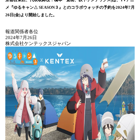
を
メ『ゆるキャン△ SEASON３』とのコラボウォッチの予約を2024年7月
読
26日(金)より開始しました。
み
込
報道関係者各位
み
2024年7月26日
中
株式会社ケンテックスジャパン
で
す