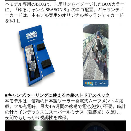
本モデル専用のBOXは、志摩リンをイメージしたBOXカラー
に、『ゆるキャン△ SEASON３』のロゴ配置。ギャランティ
ーカードは、本モデル専用のオリジナルギャランティカード
を採用。
■キャンプ,ツーリングに使える本格ストドアスペック
本モデルは、信頼の日本製ソーラー発電式ムーブメントを搭
載。フル充電時、最大4ヵ月間の稼働で電池交換が不要。時計
の針とインデックスにスーパールミナス（強蓄光）を施し、
夜間でもしっかり視認性を確保。