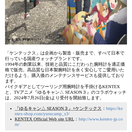
「ケンテックス」は企画から製造・販売まで、すべて日本で
行っている国産ウォッチブランドです。
1994年の創業以来、技術と品質にこだわった腕時計を適正価
格で販売。高品質な日本製腕時計を永く安心してご愛用いた
だけるよう、購入後のメンテナンスサービスも提供しており
ます。
バイクギアとしてツーリング用腕時計を手掛けるKENTEX
と、TVアニメ『ゆるキャン△ SEASON３』のコラボウォッチ
は、2024年7月26日(金)より受付を開始致します。
『ゆるキャン△ SEASON３』×ケンテックス
：
https://ke
ntex-shop.com/yurucamp_s3/
KENTEX Official Web site URL
：
http://www.kentex-jp.co
m/