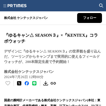
株式会社 ケンテックスジャパン
フォロー
『ゆるキャン△ SEASON３』×『KENTEX』コラ
ボウォッチ
デザインに『ゆるキャン△ SEASON３』の世界観を盛り込ん
だ、ツーリングからキャンプまで実用的に使えるフィールド
ウォッチが、200本限定生産で予約開始！
株式会社ケンテックスジャパン
2024年7月26日 12時00分
い
い
ね
！
国産の腕時計メーカーである株式会社ケンテックスジャパン(本社：東
数
京都台東区、代表取締役：橋本 直樹、以下ケンテックス)は、TVアニ