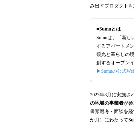
み出すプロダクトを
■Sumuとは
Sumuは、「新
するアパートメ
観光と暮らしの
創するオープン
▶Sumuの公式W
2025年8月に実施
の地域の事業者
が参
書類選考・面談を経
か月）にわたって
S