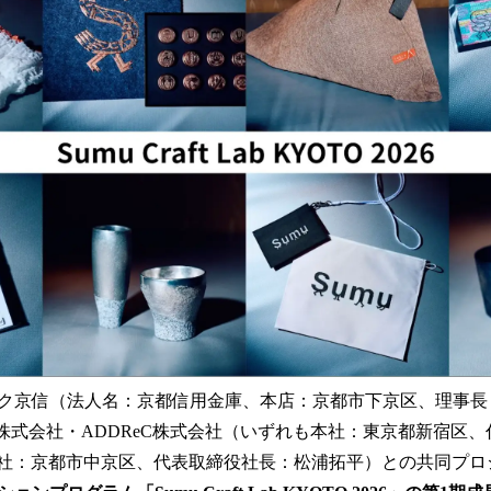
読
み
込
み
中
で
す
ク京信（法人名：京都信用金庫、本店：京都市下京区、理事長：榊
umu株式会社・ADDReC株式会社（いずれも本社：東京都新宿区
（本社：京都市中京区、代表取締役社長：松浦拓平）との共同プ