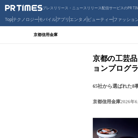
プレスリリース・ニュースリリース配信サービスのPR TIM
Top
テクノロジー
モバイル
アプリ
エンタメ
ビューティー
ファッショ
京都信用金庫
京都の工芸品
ョンプログラ
65社から選ばれた8
京都信用金庫
2026年