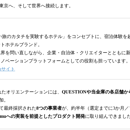
東京へ、そして世界へ接続します。
しい旅のカタチを実験するホテル」をコンセプトに、宿泊体験を
ントホテルブランド。
境界を問い直しながら、企業・自治体・クリエイターとともに
イノベーションプラットフォームとしての役割も担っています
ebサイト
されたオリエンテーションには、
QUESTIONや当金庫の各店舗
加。
て最終採択された
8つの事業者
が、約半年（選定までに3か月／
umuへの実装を前提としたプロダクト開発
に取り組んできまし