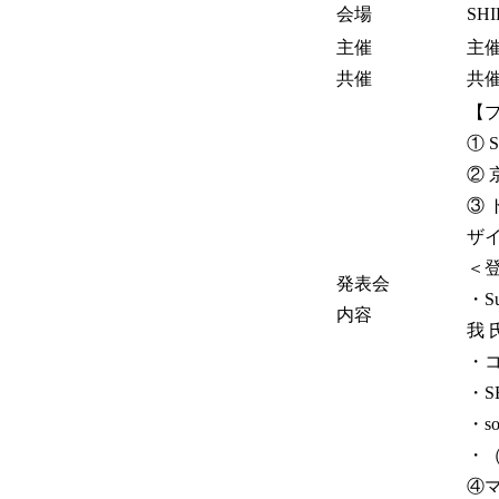
会場
SH
主催
主催
共催
共
【
① 
②
③
ザ
＜
発表会
・S
内容
我 
・
・S
・s
・（
④