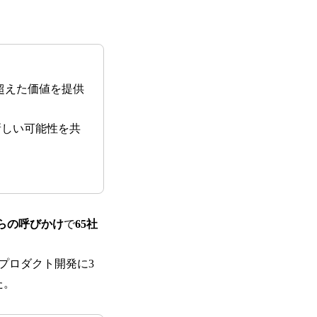
超えた価値を提供
新しい可能性を共
。
からの呼びかけ
で
65社
プロダクト開発に3
た。