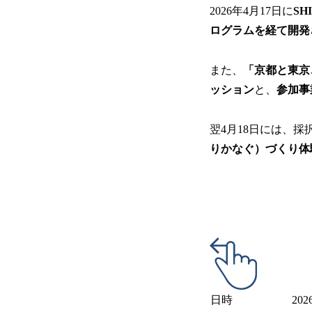
2026年4月17日に
S
ログラムを経て開発
また、
「京都と東京
ッション
と、
参加事
翌4月18日には、
りかなぐ）づくり体
日時
20