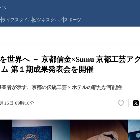
ES
ン
ライフスタイル
ビジネス
グルメ
スポーツ
を世界へ － 京都信金×Sumu 京都工芸
ム 第１期成果発表会を開催
事業者が示す、京都の伝統工芸 × ホテルの新たな可能性
6月16日 09時10分
い
い
ね
！
数
を