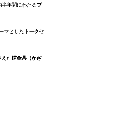
約半年間にわたる
プ
ーマとした
トークセ
迎えた
錺金具（かざ