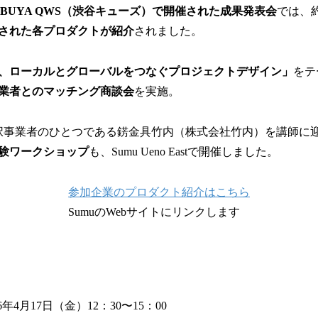
HIBUYA QWS（渋谷キューズ）で開催された成果発表会
では、
された各プロダクトが紹介
されました。
、ローカルとグローバルをつなぐプロジェクトデザイン」
をテ
業者とのマッチング商談会
を実施。
採択事業者のひとつである錺金具竹内（株式会社竹内）を講師に
験ワークショップ
も、Sumu Ueno Eastで開催しました。
参加企業のプロダクト紹介はこちら
SumuのWebサイトにリンクします
26年4月17日（金）12：30〜15：00