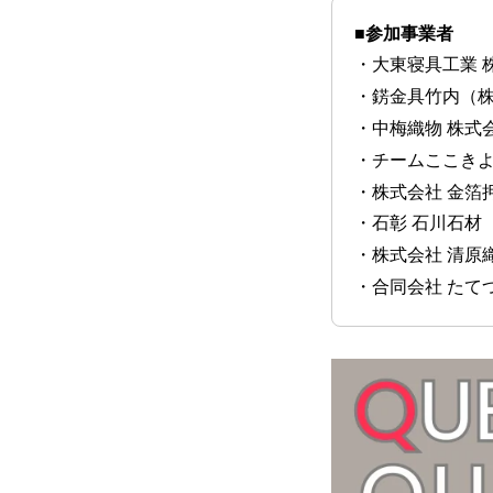
■参加事業者
・大東寝具工業 
・錺金具竹内（株
・中梅織物 株式
・チームここきよ
・株式会社 金箔
・石彰 石川石材
・株式会社 清原
・合同会社 たて