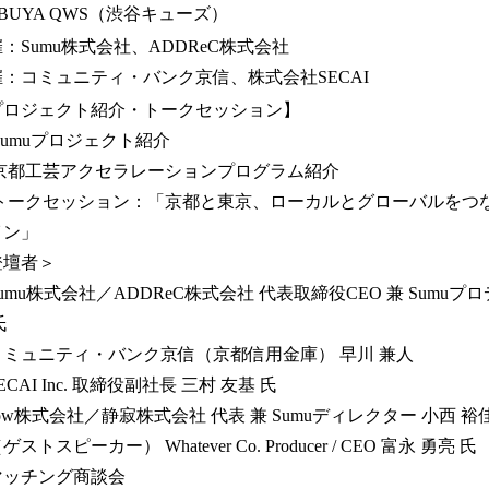
IBUYA QWS（渋谷キューズ）
：Sumu株式会社、ADDReC株式会社
催：コミュニティ・バンク京信、株式会社SECAI
プロジェクト紹介・トークセッション】
Sumuプロジェクト紹介
 京都工芸アクセラレーションプログラム紹介
 トークセッション：「京都と東京、ローカルとグローバルをつ
イン」
登壇者＞
umu株式会社／ADDReC株式会社 代表取締役CEO 兼 Sumuプ
氏
コミュニティ・バンク京信（京都信用金庫） 早川 兼人
ECAI Inc. 取締役副社長 三村 友基 氏
ow株式会社／静寂株式会社 代表 兼 Sumuディレクター 小西 裕
ゲストスピーカー） Whatever Co. Producer / CEO 富永 勇亮 氏
マッチング商談会