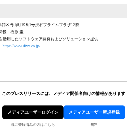
谷区円山町19番1号渋谷プライムプラザ12階
締役 石原 圭
術を活用したソフトウェア開発およびソリューション提供
：
https://www.divx.co.jp/
このプレスリリースには、
メディア関係者向けの情報があります
メディアユーザーログイン
メディアユーザー新規登録
既に登録済みの方はこちら
無料