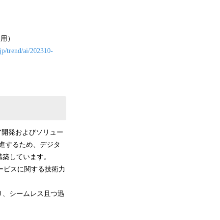
利用）
jp/trend/ai/202310-
ェア開発およびソリュー
進するため、デジタ
構築しています。
サービスに関する技術力
り、シームレス且つ迅