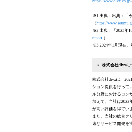
https://www.divx.co.jp/
※1 出典：出典：「
（
https://www.soumu.go
※2 出典：「2023
report
）
※3 2024年1月現
株式会社divx
株式会社divxは、
ション提供を行って
ル分野におけるコン
加えて、当社は202
が高い評価を得てい
また、当社の総合ク
速なサービス開発を