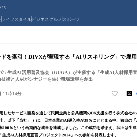
ES
ン
ライフスタイル
ビジネス
グルメ
スポーツ
ンドを牽引！DIVXが実現する「AIリスキリング」で雇
立: 生成AI活用普及協会（GUGA）が主催する「生成AI人材採用
、AI技術と人材がシナジーを生む職場環境を創出
日 11時14分
い
い
ね
を活用したサービス開発を通して民間企業と公共機関のDX支援を行う株式会社di
！
圭、以下「当社」 ）は、日本企業のAI導入率が39％にとどまる中、独自の「
数
率100％という画期的な成果を達成しました。この成功を踏まえ、我々は生成
を
読
「生成AI人材採用宣言プロジェクト2024」への参加を発表します。