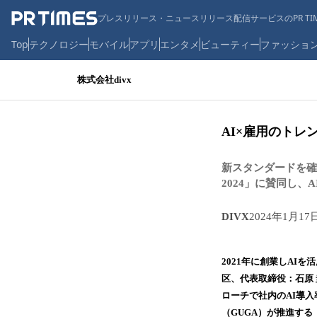
プレスリリース・ニュースリリース配信サービスのPR TIM
Top
テクノロジー
モバイル
アプリ
エンタメ
ビューティー
ファッショ
株式会社divx
AI×雇用のトレ
新スタンダードを確
2024」に賛同し
DIVX
2024年1月17
2021年に創業しAI
区、代表取締役：石原 
ローチで社内のAI導入
（GUGA）が推進する