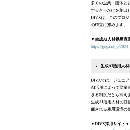
多くの企業・団体と
するきっかけを創出
DIVXは、このプロ
の確立に努めます。
▼生成AI人材採用宣
https://guga.or.jp/2024-
生成AI活用人
DIVXでは、ジュニ
AI活用によって従
きる制度だとも言え
生成AI活用人材の価
価される雇用環境の
▼DIVX採用サイト▼