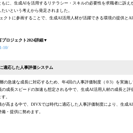
ともに、生成AIを活用するリテラシー・スキルの必要性を求職者に訴え
したいという考えから発足されました。
ジェクトに参画することで、生成AI活用人材が活躍できる環境の提供とA
言プロジェクト2024詳細▼
1-10/
材に適応した人事評価システム
ア層の急速な成長に対応するため、年4回の人事評価制度（※3）を実施
業員の成長スピードの加速も想定される中で、生成AI活用人材の成長と評
ます。
値が高まる中で、DIVXでは時代に適応した人事評価制度により、生成A
整備・提供に努めます。