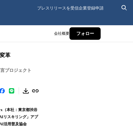
プレスリリースを受信
企業登録申請
会社概要
フォロー
用変革
宣言プロジェクト
vx（本社：東京都渋谷
AIリスキリング」アプ
AI活用普及協会