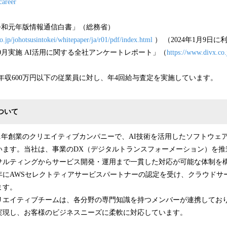
career
令和元年版情報通信白書」（総務省）
.jp/johotsusintokei/whitepaper/ja/r01/pdf/index.html
） （2024年1月9日に
年10月実施 AI活用に関する全社アンケートレポート」（
https://www.divx.co.
在、年収600万円以下の従業員に対し、年4回給与査定を実施しています。
について
2021年創業のクリエイティブカンパニーで、AI技術を活用したソフトウ
います。当社は、事業のDX（デジタルトランスフォーメーション）を推
サルティングからサービス開発・運用まで一貫した対応が可能な体制を
2年にAWSセレクトティアサービスパートナーの認定を受け、クラウド
ます。
リエイティブチームは、各分野の専門知識を持つメンバーが連携してお
実現し、お客様のビジネスニーズに柔軟に対応しています。