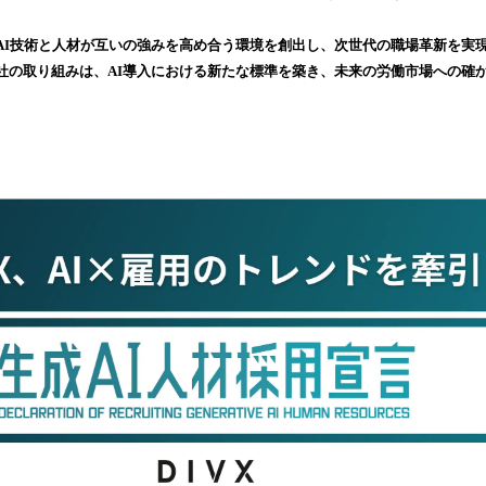
み
込
AI技術と人材が互いの強みを高め合う環境を創出し、次世代の職場革新を実現
み
社の取り組みは、AI導入における新たな標準を築き、未来の労働市場への確
中
で
す