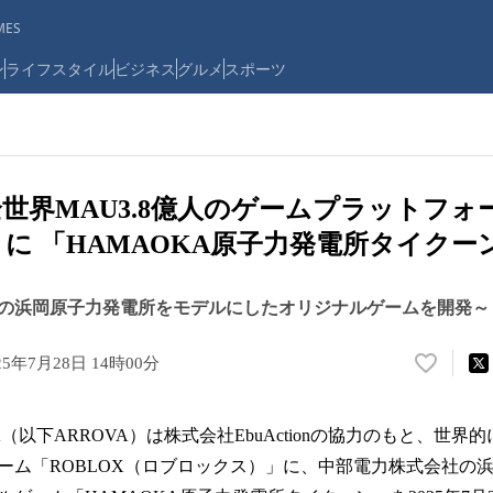
ES
ン
ライフスタイル
ビジネス
グルメ
スポーツ
全世界MAU3.8億人のゲームプラットフォ
X」に 「HAMAOKA原子力発電所タイク
の浜岡原子力発電所をモデルにしたオリジナルゲームを開発～
25年7月28日 14時00分
い
い
ね
（以下ARROVA）は株式会社EbuActionの協力のもと、世界
！
数
ーム「ROBLOX（ロブロックス）」に、中部電力株式会社の
を