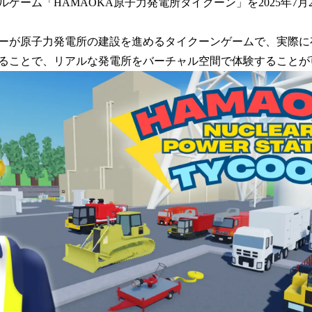
ゲーム「HAMAOKA原子力発電所タイクーン」を2025年7月2
読
み
込
が原子力発電所の建設を進めるタイクーンゲームで、実際に存
み
ることで、リアルな発電所をバーチャル空間で体験することが
中
で
す