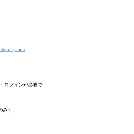
ation-Tycoon
録・ログインが必要で
のみ）。