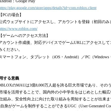
Android：Google Play
https://play.google.com/store/apps/details?id=com.roblox.client
【PCの場合】
公式ウェブサイトにアクセスし、アカウントを登録（初回のみ
https://www.roblox.com/
【ゲームへのアクセス方法】
アカウント作成後、対応デバイスでゲームURLにアクセスして
みください。
スマートフォン、タブレット（iOS・Android）／PC（Win
活用する意義
BLOXのMAUは3億8,000万人超を誇る巨大市場であり、そのう
市場を活用することで、国内外の小中学生をはじめとした幅広
仕組み、安全性向上に向けた取り組みを周知することが出来ま
身がゲームを制作することができるUGC（User Generated Co