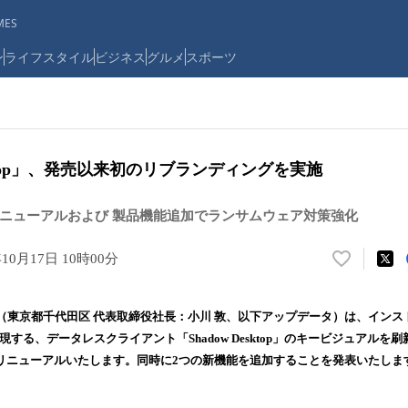
ES
ン
ライフスタイル
ビジネス
グルメ
スポーツ
esktop」、発売以来初のリブランディングを実施
リニューアルおよび 製品機能追加でランサムウェア対策強化
年10月17日 10時00分
い
い
ね
（東京都千代田区 代表取締役社長：小川 敦、以下アップデータ）は、インスト
！
する、データレスクライアント「Shadow Desktop」のキービジュアルを刷新し
数
ルリニューアルいたします。同時に2つの新機能を追加することを発表いたしま
を
読
み