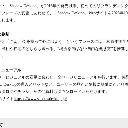
「Shadow Desktop」が2016年の発売以来、初めてのリブランディ
ーズの変更にあわせて、「Shadow Desktop」Webサイトを2023年
たします。
の刷新
と「さぁ、PCを持って外に出よう」というフレーズには、2019年後
、出社や在宅のどちらも選べる、“場所を選ばない自由な働き方”を推進
す。
リニューアル
ービジュアルの変更に合わせ、全ページリニューアルを行います。製
ow Desktopの導入メリットなど、ユーザーの見たい情報に簡単にたど
カタログやチラシ、その他資料もダウンロードいただけます。
 製品サイト
https：//www.shadowdesktop.jp/
て