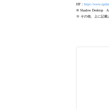
HP：
https://www.updat
※ Shadow Desk
※ その他、上に記