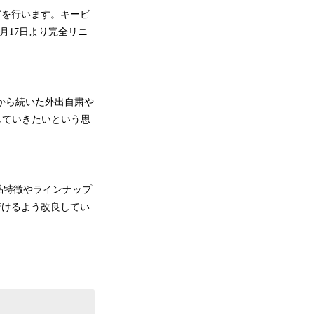
ングを行います。キービ
10月17日より完全リニ
半から続いた外出自粛や
していきたいという思
品特徴やラインナップ
り着けるよう改良してい