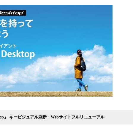
込
み
中
で
す
esktop」 キービジュアル刷新・Webサイトフルリニューアル