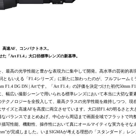
、高速AF、コンパクトネス。
た「Art F1.4」大口径標準レンズの新基準。
を、最高の光学性能と豊かな表現力に集中して開発。高水準の芸術的表現を
名詞ともいえる「F1.4シリーズ」に新たに加わったのが、フルフレーム
1.4 DG DN | Artです。「Art F1.4」の評価を決定づけた初代50mm F1.4 
に、幅広い撮影シーンで用いられる標準レンズにおいて本当に大切な要
のテクノロジーを全投入して、最高クラスの光学性能を維持しつつ、現
サイズと高速AFを高度に両立させています。大口径F1.4の明るさと
適なバランスでまとめあげ、中心から周辺まで画面全域でフラットで均
り描写性能、機動性、操作性において真にオールマイティな実力をそな
4 50mm”が完成しました。いまSIGMAが考える理想の「スタンダード」レンズ、5