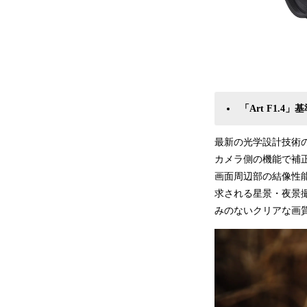
「Art F1.
最新の光学設計技術の
カメラ側の機能で補正
画面周辺部の結像性
求される星景・夜景
みのないクリアな画質