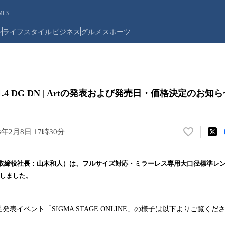
ES
ン
ライフスタイル
ビジネス
グルメ
スポーツ
 F1.4 DG DN | Artの発表および発売日・価格決定のお知
3年2月8日 17時30分
い
い
ね
締役社長：山木和人）は、フルサイズ対応・ミラーレス専用大口径標準レンズ、S
！
を発表しました。
数
を
読
表イベント「SIGMA STAGE ONLINE」の様子は以下よりご覧くだ
み
込