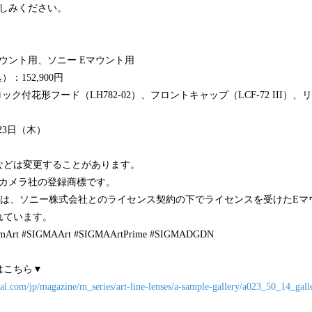
お楽しみください。
マウント用、ソニー Eマウント用
：152,900円
ック付花形フード（LH782-02）、フロントキャップ（LCF-72 III）、
月23日（木）
などは変更することがあります。
カカメラ社の登録商標です。
用は、ソニー株式会社とのライセンス契約の下でライセンスを受けたEマ
れています。
Art #SIGMAArt #SIGMAArtPrime #SIGMADGDN
はこちら▼
al.com/jp/magazine/m_series/art-line-lenses/a-sample-gallery/a023_50_14_gall