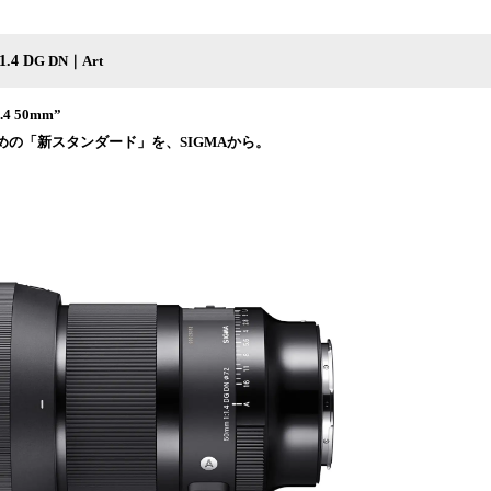
.4 D
G DN｜Art
4 50mm”
めの「新スタンダード」を、SIGMAから。