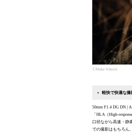
🄫Maike Wittreck
軽快で快適な撮
50mm F1.4 DG
「HLA（High-res
口径ながら高速・静粛
での撮影はもちろん