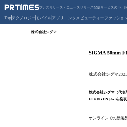
プレスリリース・ニュースリリース配信サービスのPR TIM
Top
テクノロジー
モバイル
アプリ
エンタメ
ビューティー
ファッショ
株式会社シグマ
SIGMA 50mm
株式会社シグマ
202
株式会社シグマ（代表取
F1.4 DG DN | Art
オンラインでの新製品発