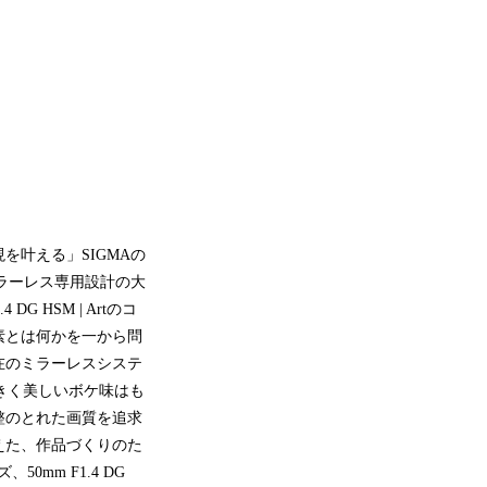
叶える」SIGMAの
ミラーレス専用設計の大
DG HSM | Artのコ
素とは何かを一から問
在のミラーレスシステ
大きく美しいボケ味はも
整のとれた画質を追求
えた、作品づくりのた
0mm F1.4 DG