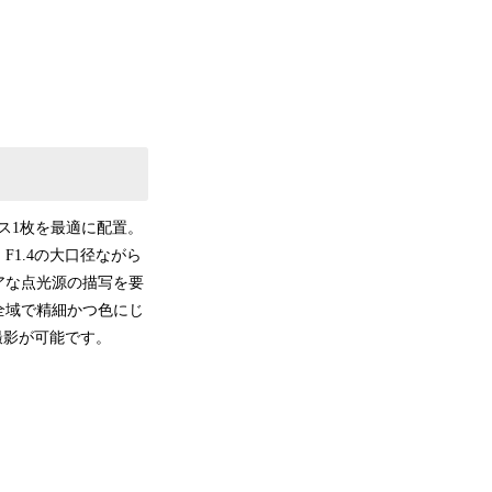
ラス1枚を最適に配置。
1.4の大口径ながら
アな点光源の描写を要
全域で精細かつ色にじ
撮影が可能です。