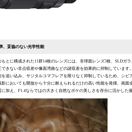
4」基準、妥協のない光学性能
もとに構成された11群14枚のレンズには、非球面レンズ3枚、SLDガ
できない非点収差や像面湾曲などの諸収差を効果的に抑制しています。F
能を追い込み、サジタルコマフレアを限りなく抑制しているため、シビ
撮影においても開放から十分に耐えられるだけの高い性能を発揮。画面
に加え、F1.4ならではの大きく自然なボケの美しさを存分に活かした