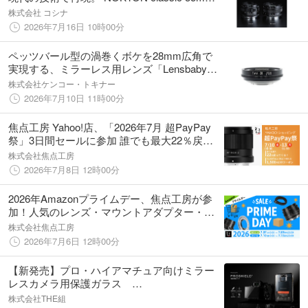
F1.4 Zマウント RFマウントを発売 ＜コシナ
株式会社 コシナ
＞
2026年7月16日 10時00分
ペッツバール型の渦巻くボケを28mm広角で
実現する、ミラーレス用レンズ「Lensbaby
Twist 28」
株式会社ケンコー・トキナー
2026年7月10日 11時00分
焦点工房 Yahoo!店、「2026年7月 超PayPay
祭」3日間セールに参加 誰でも最大22％戻っ
てくる！
株式会社焦点工房
2026年7月8日 12時00分
2026年Amazonプライムデー、焦点工房が参
加！人気のレンズ・マウントアダプター・ア
クセサリー類が最大20%OFF!
株式会社焦点工房
2026年7月6日 12時00分
【新発売】プロ・ハイアマチュア向けミラー
レスカメラ用保護ガラス
hagan「PROSHIELD」発売
株式会社THE組