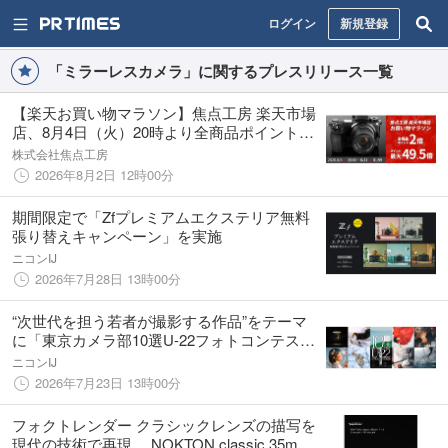
ログイン
新規登録
「ミラーレスカメラ」に関するプレスリリース一覧
【楽天お買い物マラソン】焦点工房 楽天市場
店、8月4日（火）20時より全商品ポイント2
倍キャンペーンを開催！
株式会社焦点工房
2026年8月2日 12時00分
期間限定で「Zfプレミアムエクステリア無料
張り替えキャンペーン」を実施
ニコンIJ
2026年7月28日 13時00分
“次世代を担う若者が撮影する作品”をテーマ
に「東京カメラ部10選U-22フォトコンテスト
2026」を開催
ニコンIJ
2026年7月23日 13時00分
フォクトレンダー クラシックレンズの描写を
現代の技術で再現。 NOKTON classic 35mm