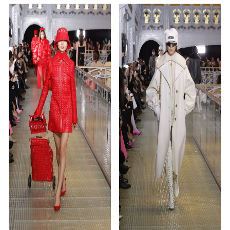
み
込
み
中
で
す