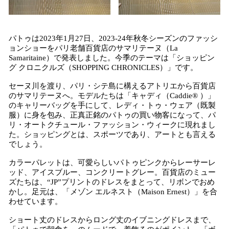
パトゥは2023年1月27日、2023-24年秋冬シーズンのファッシ
ョンショーをパリ老舗百貨店のサマリテーヌ（La
Samaritaine）で発表しました。今季のテーマは「ショッピン
グ クロニクルズ（SHOPPING CHRONICLES）」です。
セーヌ川を渡り、パリ・シテ島に構えるアトリエから百貨店
のサマリテーヌへ。モデルたちは「キャディ（Caddie® ）」
のキャリーバッグを手にして、レディ・トゥ・ウェア（既製
服）に身を包み、正真正銘のパトゥの買い物客になって、パ
リ・オートクチュール・ファッション・ウィークに現れまし
た。ショッピングとは、スポーツであり、アートとも言える
でしょう。
カラーパレットは、可愛らしいパトゥピンクからレーサーレ
ッド、アイスブルー、コンクリートグレー。百貨店のミュー
ズたちは、“JP”プリントのドレスをまとって、リボンでおめ
かし。足元は、「メゾン エルネスト（Maison Ernest）」を合
わせています。
ショート丈のドレスからロング丈のイブニングドレスまで、