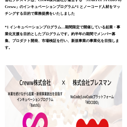
を
Creww」のインキュベーションプログラム*1 とノーコード人材をマッ
読
チングする目的で業務提携をいたしました
み
込
*1 インキュベーションプログラム…期間限定で開催している起業・事
み
業化支援を目的としたプログラムです。約半年の期間でメンバー募
中
で
集、プロダクト開発、市場検証を行い、新規事業の事業化を目指しま
す
す。