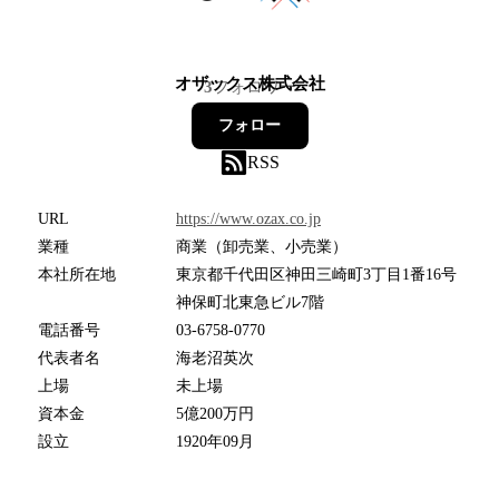
オザックス株式会社
3
フォロワー
フォロー
RSS
URL
https://www.ozax.co.jp
業種
商業（卸売業、小売業）
本社所在地
東京都千代田区神田三崎町3丁目1番16号
神保町北東急ビル7階
電話番号
03-6758-0770
代表者名
海老沼英次
上場
未上場
資本金
5億200万円
設立
1920年09月