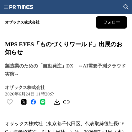
オザックス株式会社
フォロー
MPS EYES「ものづくりワールド」出展のお
知らせ
製造業のための「自動発注」DX ～AI需要予測クラウド
実演～
オザックス株式会社
2026年6月24日 11時20分
い
い
ね
！
オザックス株式社（東京都千代田区、代表取締役社長CE
数
O：海老沼英次、以下「当社」）は、2026年7月1日（水）