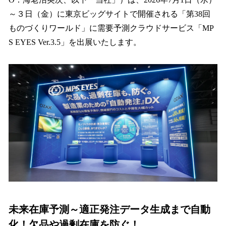
を
～３日（金）に東京ビッグサイトで開催される「第38回
読
み
ものづくりワールド」に需要予測クラウドサービス「MP
込
S EYES Ver.3.5」を出展いたします。
み
中
で
す
未来在庫予測～適正発注データ生成まで自動
化！欠品や過剰在庫を防ぐ！