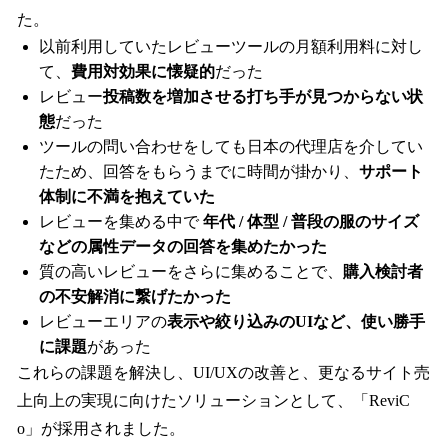
た。
以前利用していたレビューツールの月額利用料に対し
て、
費用対効果に懐疑的
だった
レビュー
投稿数を増加させる打ち手が見つからない状
態
だった
ツールの問い合わせをしても日本の代理店を介してい
たため、回答をもらうまでに時間が掛かり、
サポート
体制に不満を抱えていた
レビューを集める中で
年代 / 体型 / 普段の服のサイズ
などの属性データの回答を集めたかった
質の高いレビューをさらに集めることで、
購入検討者
の不安解消に繋げたかった
レビューエリアの
表示や絞り込みのUIなど、使い勝手
に課題
があった
これらの課題を解決し、UI/UXの改善と、更なるサイト売
上向上の実現に向けたソリューションとして、「ReviC
o」が採用されました。