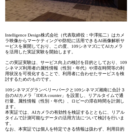
Intelligence Design株式会社（代表取締役：中澤拓二）はカメ
ラ映像からマーケティングや防犯に活用できるAI画像解析サ
ービスを展開しており、この度、109シネマズにてAIカメラ
を活用した実証実験を開始します。
この実証実験は、サービス向上の検討を目的としており、109
シネマズ利用者の属性情報（性別・年代）や滞在時間等の利
用状況を可視化することで、利用者に合わせたサービスを検
討するためのものです。
109シネマズグランベリーパークと109シネマズ湘南に合計３
台のAIカメラ「IDEA counter」を設置し、リアルタイムで通
行量、属性情報（性別・年代）、ロビーの滞在時間を計測し
ます。
本実証では、AIカメラの有効性を検証するとともに、リアル
タイムで計測可能なデータの活用方法について検討を行いま
す。
なお、本実証では個人を特定できる情報は扱わず、利用目的