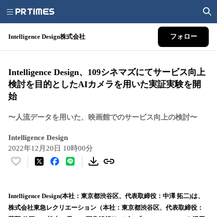
Intelligence Design株式会社
フォロー
Intelligence Design、109シネマズにてサービス向上
検討を目的としたAIカメラを用いた実証実験を開
始
〜人流データを用いた、映画館でのサービス向上の検討〜
Intelligence Design
2022年12月20日 10時00分
い
い
ね
！
Intelligence Design(本社：東京都渋谷区、代表取締役：中澤 拓二)は、
数
株式会社東急レクリエーション（本社：東京都渋谷区、代表取締役：
を