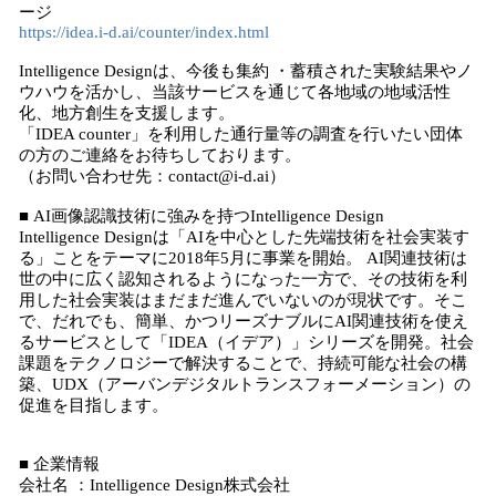
ージ
https://idea.i-d.ai/counter/index.html
Intelligence Designは、今後も集約 ・蓄積された実験結果やノ
ウハウを活かし、当該サービスを通じて各地域の地域活性
化、地方創生を支援します。
「IDEA counter」を利用した通行量等の調査を行いたい団体
の方のご連絡をお待ちしております。
（お問い合わせ先：contact@i-d.ai）
■ AI画像認識技術に強みを持つIntelligence Design
Intelligence Designは「AIを中心とした先端技術を社会実装す
る」ことをテーマに2018年5月に事業を開始。 AI関連技術は
世の中に広く認知されるようになった一方で、その技術を利
用した社会実装はまだまだ進んでいないのが現状です。そこ
で、だれでも、簡単、かつリーズナブルにAI関連技術を使え
るサービスとして「IDEA（イデア）」シリーズを開発。社会
課題をテクノロジーで解決することで、持続可能な社会の構
築、UDX（アーバンデジタルトランスフォーメーション）の
促進を目指します。
■ 企業情報
会社名 ：Intelligence Design株式会社