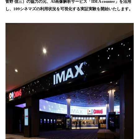
菅野 信三）の協力の元、AI画像解析サービス「IDEA counter」を活用
読
し、109シネマズの利用状況を可視化する実証実験を開始いたします。
み
込
み
中
で
す