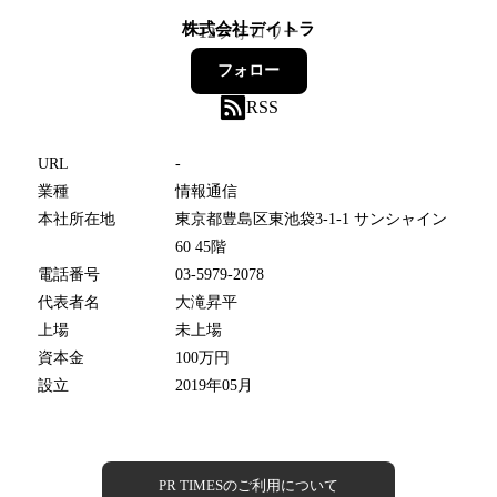
株式会社デイトラ
12
フォロワー
フォロー
RSS
URL
-
業種
情報通信
本社所在地
東京都豊島区東池袋3-1-1 サンシャイン
60 45階
電話番号
03-5979-2078
代表者名
大滝昇平
上場
未上場
資本金
100万円
設立
2019年05月
PR TIMESのご利用について