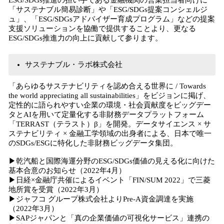
ESG/SDGs推進の担い手である金融機関の営業担当者向けに
「サステナブル簡易診断」や「ESG/SDGs提案コンシェルジ
ュ」、「ESG/SDGsアドバイザー育成プログラム」などの提案
支援ソリューションを協働で提供することより、更なる
ESG/SDGs推進力の向上に貢献して参ります。
サステナブル・ラボ株式会社
「あらゆるサステナビリティを認め合える世界に / Towards
the world appreciating all sustainabilities」をビジョンに掲げ、
定性的に語られやすい企業の環境・社会貢献度をビッグデー
タとAIを用いて定量化する非財務データプラットフォーム
「TERRAST（テラスト）β」を開発。データサイエンス × サ
ステナビリティ × 金融工学領域の出身者による、日本で唯一
のSDGs/ESGに特化した非財務ビッグデータ集団。
▶︎乾汽船と国際海運分野のESG/SDGs価値の見える化に向けた
基本合意のお知らせ（2022年4月）
▶︎日経×金融庁共催によるイベント「FIN/SUM 2022」で三菱
地所賞を受賞（2022年3月）
▶︎ジャフコ グループ株式会社よりPre-A資金調達を実施
（2022年3月）
▶SAPジャパンと「真の企業価値の可視化サービス」連携の