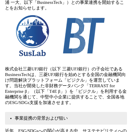
浦 一大、以下「BusinessTech」）との事業連携を開始するこ
読
とをお知らせします。
み
込
み
中
で
す
株式会社三菱UFJ銀行（以下 三菱UFJ銀行）の子会社である
BusinessTechは、三菱UFJ銀行を始めとする全国の金融機関向
け問題解決プラットフォーム「ビジクル」を運営していま
す。当社が開発した非財務データバンク「TERRAST for
Enterprise β」（以下「T4E β」）を「ビジクル」を利用する金
融機関を通じて、中堅中小企業に提供することで、全国各地
のESG/SDGs支援を加速させます。
事業提携の背景および狙い
近年、ESG/SDGsへの関心が高まる中、サステナビリティへの