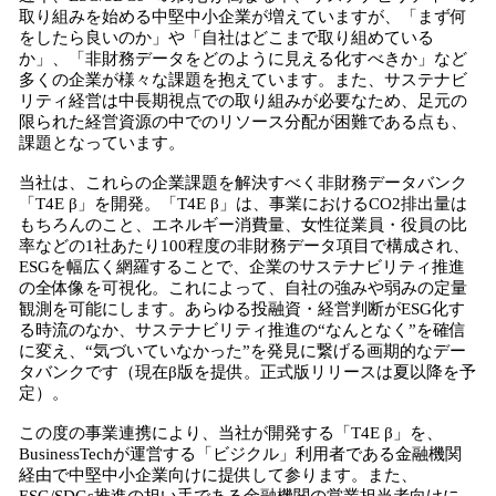
取り組みを始める中堅中小企業が増えていますが、「まず何
をしたら良いのか」や「自社はどこまで取り組めている
か」、「非財務データをどのように見える化すべきか」など
多くの企業が様々な課題を抱えています。また、サステナビ
リティ経営は中長期視点での取り組みが必要なため、足元の
限られた経営資源の中でのリソース分配が困難である点も、
課題となっています。
当社は、これらの企業課題を解決すべく非財務データバンク
「T4E β」を開発。「T4E β」は、事業におけるCO2排出量は
もちろんのこと、エネルギー消費量、女性従業員・役員の比
率などの1社あたり100程度の非財務データ項目で構成され、
ESGを幅広く網羅することで、企業のサステナビリティ推進
の全体像を可視化。これによって、自社の強みや弱みの定量
観測を可能にします。あらゆる投融資・経営判断がESG化す
る時流のなか、サステナビリティ推進の“なんとなく”を確信
に変え、“気づいていなかった”を発見に繋げる画期的なデー
タバンクです（現在β版を提供。正式版リリースは夏以降を予
定）。
この度の事業連携により、当社が開発する「T4E β」を、
BusinessTechが運営する「ビジクル」利用者である金融機関
経由で中堅中小企業向けに提供して参ります。また、