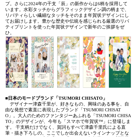
プ。さらに2024年の干支「辰」の新作からは6柄を採用して
います。水彩タッチからグラフィックデザイン調の柄まで、
リバティらしい繊細なタッチをそのまま年賀状デザインにし
てお届けします。豊かな歴史や伝統を感じられる厳選のリバ
ティプリントを使った年賀状デザインで新年のご挨拶をぜ
ひ。
■日本のモードブランド「TSUMORI CHISATO」
デザイナー津森千里が、好きなもの、興味のある事を、自
由な発想で素直に表現したブランド「TSUMORI CHISAT
O」。大人のためのファンタジーあふれる「TSUMORI CHISA
TO」のデザインが、今年も「スマホで年賀状™」に登場しま
す。 干支柄だけでなく、賀詞もすべて津森千里氏による直
筆・描き下ろしの、ここでしか出会えないラインナップとな