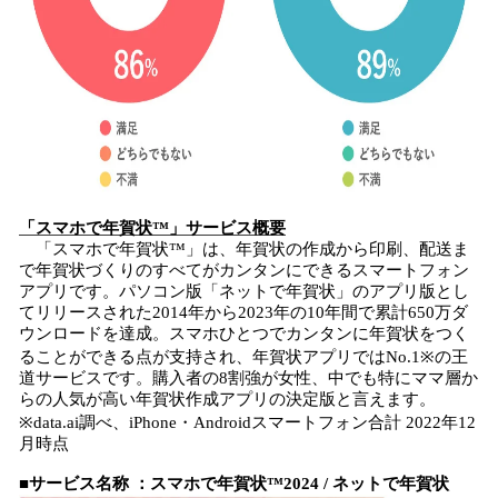
「スマホで年賀状™」サービス概要
「スマホで年賀状™」は、年賀状の作成から印刷、配送ま
で年賀状づくりのすべてがカンタンにできるスマートフォン
アプリです。パソコン版「ネットで年賀状」のアプリ版とし
てリリースされた2014年から2023年の10年間で累計650万ダ
ウンロードを達成。スマホひとつでカンタンに年賀状をつく
ることができる点が支持され、年賀状アプリではNo.1※の王
道サービスです。購入者の8割強が女性、中でも特にママ層か
らの人気が高い年賀状作成アプリの決定版と言えます。
※data.ai調べ、iPhone・Androidスマートフォン合計 2022年12
月時点​
■サービス名称 ：スマホで年賀状™2024 / ネットで年賀状