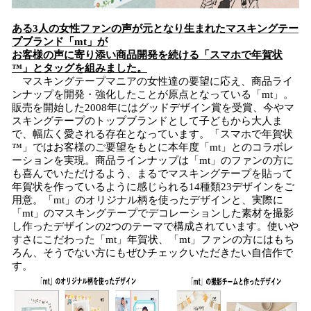
ある3人の女性ファンの声が元となり生まれたマスキングテー
プブランド「mt」が
お客様の声に寄り添い商品開発を続ける「スマホで年賀状
™」とタッグを組みました。
マスキングテープマニアの女性達の要望に応え、商品ライ
ンナップを開発・強化したことが原点となっている「mt」。
販売を開始した2008年にはグッドデザイン賞を受賞、今やマ
スキングテープのトップブランドとして子どもから大人ま
で、幅広く愛される存在となっています。「スマホで年賀状
™」ではお客様のご要望をもとに本年度「mt」とのコラボレ
ーションを実現。商品ラインナップは「mt」のファンの方に
も喜んでいただけるよう、まるでマスキングテープを貼って
年賀状を作っているように感じられる14種類23デザインをご
用意。「mt」のオリジナル柄を使ったデザインと、実際に
「mt」のマスキングテープでデコレーションした素材を撮影
し作ったデザインの2つのテーマで構成されています。使いや
すさにこだわった「mt」年賀状、「mt」ファンの方にはもち
ろん、そうでない方にもぜひチェックいただきたい自信作で
す。