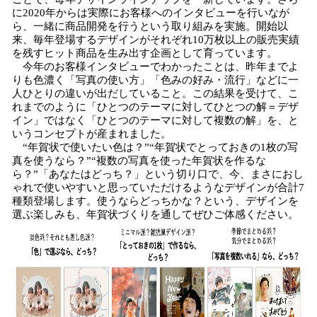
に2020年からは実際にお客様へのインタビューを行いなが
ら、一緒に商品開発を行うという取り組みを実施。開始以
来、毎年登場するデザインがそれぞれ10万枚以上の販売実績
を残すヒット商品を生み出す企画として育っています。
今年のお客様インタビューでわかったことは、昨年までよ
りも色濃く「写真の使い方」「色みの好み・流行」などに一
人ひとりの違いが出だしていること。この結果を受けて、こ
れまでのように「ひとつのテーマに対してひとつの解＝デザ
イン」ではなく「ひとつのテーマに対して複数の解」を、と
いうコンセプトが産まれました。
“年賀状で使いたい色は？”“年賀状でとっておきの1枚の写
真を使うなら？”“複数の写真を使った年賀状を作るな
ら？”「あなたはどっち？」という切り口で、今、まさにおし
ゃれで使いやすいと思っていただけるようなデザインが合計7
種類登場します。使うならどっちかな？という、デザインを
選ぶ楽しみも、年賀状づくりを通してぜひご体感ください。