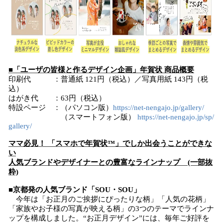
■「ユーザの皆様と作るデザイン企画」年賀状 商品概要
印刷代 ：普通紙 121円（税込）／写真用紙 143円（税
込）
はがき代 ：63円（税込）
特設ページ ：（パソコン版）
https://net-nengajo.jp/gallery/
（スマートフォン版）
https://net-nengajo.jp/sp/
gallery/
ママ必見！ 「スマホで年賀状™」でしか出会うことができな
い
人気ブランドやデザイナーとの豊富なラインナップ (一部抜
粋)
■京都発の人気ブランド「SOU・SOU」
今年は「お正月のご挨拶にぴったりな柄」「人気の花柄」
「家族やお子様の写真が映える柄」の3つのテーマでラインナ
ップを構成しました。“お正月デザイン”には、毎年ご好評を