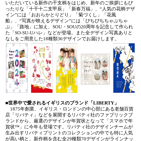
いただいている新作の干支柄をはじめ、新年のご挨拶にもぴ
ったりな「十干十二支甲辰」「新春万福」、“人気の花柄デザ
イン”には「おおらかとりどり」「菊づくし」「花風
船」、“写真が映えるデザイン”には「ぴちぴちちゃぷちゃ
ぷ」「路地」に加え、SOU・SOUの20周年を記念して作られ
た「SO-SU-Uハレ」などが登場。また全デザイン写真ありと
なしをご用意した18種類36デザインでお届けします。
■世界中で愛されるイギリスのブランド「LIBERTY」
1875年創業、イギリス・ロンドンの中心部にある老舗百貨
店「リバティ」などを展開するリバティ社のファブリックブ
ランドから、厳選のデザインが年賀状となって「スマホで年
賀状™」に今年も登場です。リバティ社のデザインチームが
生み出すリバティプリントのコレクションの中でも特に人気
が高い柄と、新作柄を含む全29種類70デザインがラインナッ