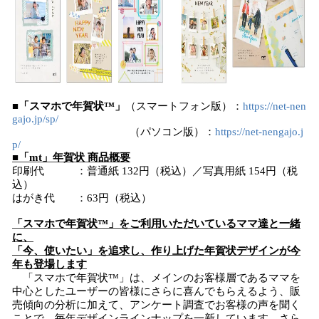
■「スマホで年賀状™」
（スマートフォン版）：
https://net-nen
gajo.jp/sp/
（パソコン版）：
https://net-nengajo.j
p/
■「mt」年賀状 商品概要
印刷代 ：普通紙 132円（税込）／写真用紙 154円（税
込）
はがき代 ：63円（税込）
「スマホで年賀状™」をご利用いただいているママ達と一緒
に、
「今、使いたい」を追求し、作り上げた年賀状デザインが今
年も登場します
「スマホで年賀状™」は、メインのお客様層であるママを
中心としたユーザーの皆様にさらに喜んでもらえるよう、販
売傾向の分析に加えて、アンケート調査でお客様の声を聞く
ことで、毎年デザインラインナップを一新しています。さら