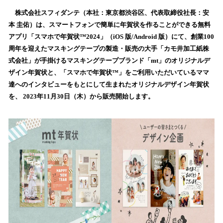
ね
！
株式会社スフィダンテ（本社：東京都渋谷区、代表取締役社長：安
数
本 圭佑）は、スマートフォンで簡単に年賀状を作ることができる無料
を
アプリ「スマホで年賀状™2024」（iOS 版/Android 版）にて、創業100
読
周年を迎えたマスキングテープの製造・販売の大手「カモ井加工紙株
み
式会社」が手掛けるマスキングテープブランド「mt」のオリジナルデ
込
ザイン年賀状と、「スマホで年賀状™」をご利用いただいているママ
み
達へのインタビューをもとにして生まれたオリジナルデザイン年賀状
中
で
を、 2023年11月30日（木）から販売開始します。
す