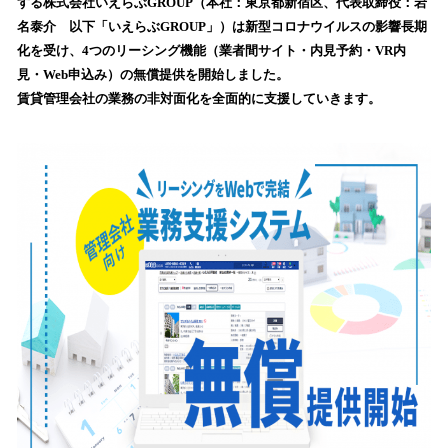
数
する株式会社いえらぶGROUP（本社：東京都新宿区、代表取締役：岩
を
名泰介 以下「いえらぶGROUP」）は新型コロナウイルスの影響長期
読
化を受け、4つのリーシング機能（業者間サイト・内見予約・VR内
み
見・Web申込み）の無償提供を開始しました。
込
賃貸管理会社の業務の非対面化を全面的に支援していきます。
み
中
で
す