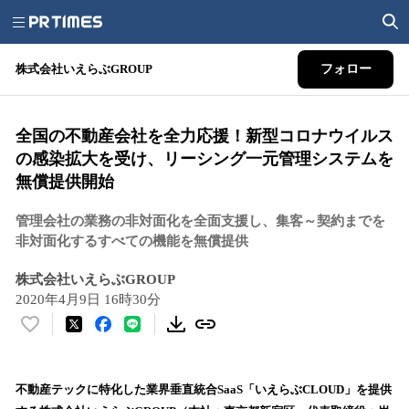
株式会社いえらぶGROUP
フォロー
全国の不動産会社を全力応援！新型コロナウイルス
の感染拡大を受け、リーシング一元管理システムを
無償提供開始
管理会社の業務の非対面化を全面支援し、集客～契約までを
非対面化するすべての機能を無償提供
株式会社いえらぶGROUP
2020年4月9日 16時30分
い
い
ね
！
不動産テックに特化した業界垂直統合SaaS「いえらぶCLOUD」を提供