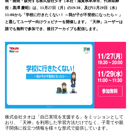
数
画・開発・販売する株式会社タオ（本社：滋賀県草津市、代表取締
を
役：黒澤 慶昭）は、11月27日（月）の19:30、及び11月29日（水）
読
11:00から「学校に行きたくない！ ～我が子が不登校になったら～ 」
み
と題してユーザー向けウェビナーを開催します。「天神」ユーザーは
込
誰でも無料で参加でき、後日アーカイブも配信します。
み
中
で
す
株式会社タオは「自己実現を支援する」をミッションとして
おり、「天神」を利用した学習方法だけでなく、子育てや親
子関係に役立つ情報を様々な形式で提供しています。