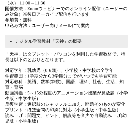
（水） 11:00～11:30
開催方法：Zoomウェビナーでのオンライン配信（ユーザーの
み対象）※後日アーカイブ配信も行います
参加費：無料
申込み方法：ユーザー向けメールにて案内
デジタル学習教材「天神」の概要
「天神」はタブレット・パソコンを利用した学習教材で、特
長は以下のとおりとなります。
対応学年：乳幼児（0-6歳）、⼩学校・中学校の全学年
学習範囲：1学期分から3学期分までがいつでも学習可能
対応教科：英語、数学(算数)、国語、理科、社会、生活、知
育・育脳
動画講義：5～15分程度のアニメーション授業が見放題（小学
生版・中学生版）
反復学習：選択肢のシャッフルに加え、問題そのものが変化
プリント：ほぼ全問の印刷に対応（小学生版・中学生版）
読み上げ：問題⽂、ヒント、解説等を⾳声で⾃動読み上げ(幼
児版・⼩学⽣版）