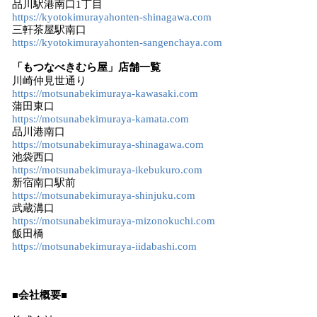
品川駅港南口1丁目
https://kyotokimurayahonten-shinagawa.com
三軒茶屋駅南口
https://kyotokimurayahonten-sangenchaya.com
「もつなべきむら屋」店舗一覧
川崎仲見世通り
https://motsunabekimuraya-kawasaki.com
蒲田東口
https://motsunabekimuraya-kamata.com
品川港南口
https://motsunabekimuraya-shinagawa.com
池袋西口
https://motsunabekimuraya-ikebukuro.com
新宿南口駅前
https://motsunabekimuraya-shinjuku.com
武蔵溝口
https://motsunabekimuraya-mizonokuchi.com
飯田橋
https://motsunabekimuraya-iidabashi.com
■会社概要■