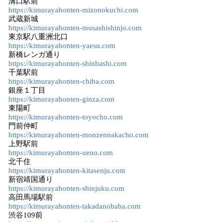
溝口駅前
https://kimurayahonten-mizonokuchi.com
武蔵新城
https://kimurayahonten-musashishinjo.com
東京駅八重洲北口
https://kimurayahonten-yaesu.com
新橋レンガ通り
https://kimurayahonten-shinbashi.com
千葉駅前
https://kimurayahonten-chiba.com
銀座１丁目
https://kimurayahonten-ginza.com
東陽町
https://kimurayahonten-toyocho.com
門前仲町
https://kimurayahonten-monzennakacho.com
上野駅前
https://kimurayahonten-ueno.com
北千住
https://kimurayahonten-kitasenju.com
新宿靖国通り
https://kimurayahonten-shinjuku.com
高田馬場駅前
https://kimurayahonten-takadanobaba.com
渋谷109前