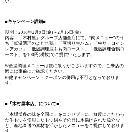
い。
■キャンペーン詳細■
期間：2018年2月9日(金)～2月16日(金)
内容：「木村屋」グループ店舗全店にて、“肉メニュー”のう
ち「低温調理のよだれ鶏」「厚切り生ハム」「牛サーロイン
レアカツ」「低温調理鹿もも肉ロースト」「低温調理合鴨ロ
ースト」を100円(税抜)でご提供いたします。
※低温調理メニューは数に限りがございますので、ご来店の
際には事前にご確認ください。
※他キャンペーン・クーポンの併用は不可となっておりま
す。
■「木村屋本店」について■
『本場博多の味を全国に』をコンセプトに、鮮度にこだわっ
た牛もつを使用したもつ鍋やその日に水揚げされた魚介な
ど、産地直送の素材を活かしたメニューをご提供しておりま
す。