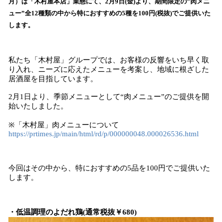
数
月）は「木村屋本店」業態にて、2月9日(金)より、期間限定の‟肉メニ
を
ュー”全12種類の中から特におすすめの5種を100円(税抜)でご提供いた
読
します。
み
込
み
私たち「木村屋」グループでは、お客様の反響をいち早く取
中
り入れ、ニーズに応えたメニューを考案し、地域に根ざした
で
居酒屋を目指しています。
す
2月1日より、季節メニューとして“肉メニュー”のご提供を開
始いたしました。
※「木村屋」肉メニューについて
https://prtimes.jp/main/html/rd/p/000000048.000026536.html
今回はその中から、特におすすめの5品を100円でご提供いた
します。
・低温調理のよだれ鶏(通常税抜￥680)