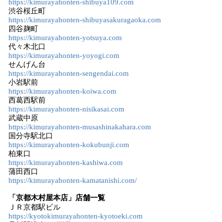
https://kimurayahonten-shibuya109.com
渋谷桜丘町
https://kimurayahonten-shibuyasakuragaoka.com
四谷麹町
https://kimurayahonten-yotsuya.com
代々木北口
https://kimurayahonten-yoyogi.com
せんげん台
https://kimurayahonten-sengendai.com
小岩駅前
https://kimurayahonten-koiwa.com
西葛西駅前
https://kimurayahonten-nisikasai.com
武蔵中原
https://kimurayahonten-musashinakahara.com
国分寺駅北口
https://kimurayahonten-kokubunji.com
柏東口
https://kimurayahonten-kashiwa.com
蒲田西口
https://kimurayahonten-kamatanishi.com/
「京都木村屋本店」店舗一覧
ＪＲ京都駅ビル
https://kyotokimurayahonten-kyotoeki.com