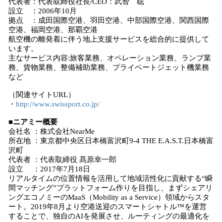
代表者：代表取締役社長/CEO：武智 聡
設立 ：2006年10月
拠点 ：成田国際空港、羽田空港、中部国際空港、関西国際
空港、福岡空港、那覇空港
航空機の離発着に伴う地上支援サービスを総合的に提供して
います。
主なサービス内容:旅客業務、オペレーション業務、ランプ業
務、貨物業務、整備補助業務、プライベートジェット機業務
など
（関連サイトURL）
・
http://www.swissport.co.jp/
■ニアミー概要
会社名 ：株式会社NearMe
所在地 ：東京都中央区日本橋富沢町9-4 THE E.A.S.T.日本橋富
沢町
代表者 ：代表取締役 髙原幸一郎
設立 ：2017年7月18日
リアルタイムの位置情報を活用して地域活性化に貢献する“瞬
間マッチング”プラットフォーム作りを目指し、まずシェアリ
ングエコノミーのMaaS（Mobility as a Service）領域からスタ
ート。2019年8月より空港送迎のスマートシャトル™を運営
することで、独自のAIを発展させ、ルーティングの最適化を