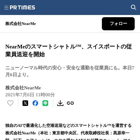
株式会社NearMe
フォロー
NearMeのスマートシャトル™、スイスポートの従
業員送迎を開始
ニューノーマル時代の安心・安全な通勤を従業員にも。本日7
月6日より。
株式会社NearMe
2021年7月6日 11時00分
い
い
ね
！
独自のAIで最適化した空港送迎などのスマートシャトル™を運営する
数
株式会社NearMe（本社：東京都中央区、代表取締役社長：髙原幸一
を