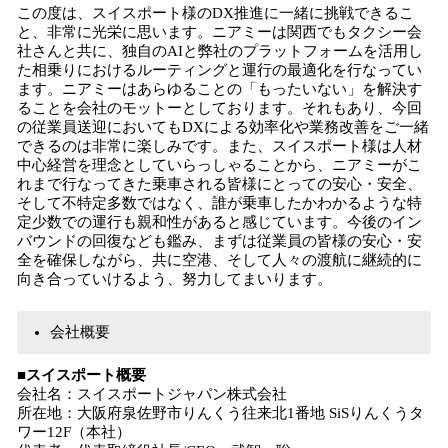
この度は、スイスポート様のDX推進に一緒に挑戦できるこ
と、非常に光栄に思います。ニアミーは関西でもタクシー会
社さんと共に、独自のAIと弊社のプラットフォームを活用し
た相乗りにおけるルーティングと運行の最適化を行なってい
ます。ニアミーはあらゆることの「もったいない」を解決す
ることを会社のモットーとしております。それもあり、今回
の従業員送迎においてもDXによる効率化や業務改善をご一緒
できるのは非常に楽しみです。また、スイスポート様は人材
中心経営を理念としていらっしゃることから、ニアミーがこ
れまで行なってきた乗車される皆様にとっての安心・安全、
そして不特定多数ではなく、誰が乗車したかわかるような特
定少数での運行も親和性があると感じています。今後のイン
バウンドの回復なども鑑み、まずは従業員の皆様の安心・安
全を確保しながら、共に空港、そして人々の渡航に継続的に
向き合っていけるよう、努力してまいります。
会社概要
■スイスポート概要
会社名：スイスポートジャパン株式会社
所在地：大阪府泉佐野市りんくう往来北1番地 SiSりんくうタ
ワー12F（本社）