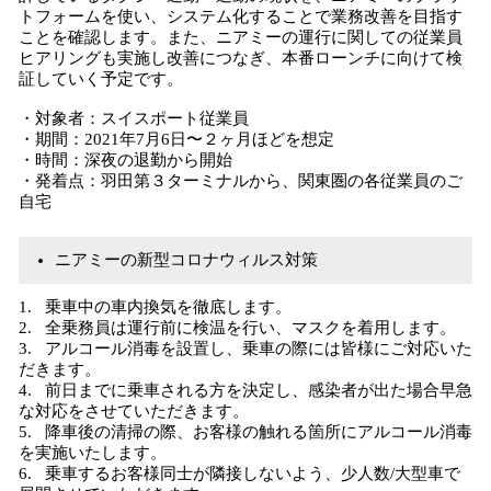
トフォームを使い、システム化することで業務改善を目指す
ことを確認します。また、ニアミーの運行に関しての従業員
ヒアリングも実施し改善につなぎ、本番ローンチに向けて検
証していく予定です。
・対象者：スイスポート従業員
・期間：2021年7月6日〜２ヶ月ほどを想定
・時間：深夜の退勤から開始
・発着点：羽田第３ターミナルから、関東圏の各従業員のご
自宅
ニアミーの新型コロナウィルス対策
1. 乗車中の車内換気を徹底します。
2. 全乗務員は運行前に検温を行い、マスクを着用します。
3. アルコール消毒を設置し、乗車の際には皆様にご対応いた
だきます。
4. 前日までに乗車される方を決定し、感染者が出た場合早急
な対応をさせていただきます。
5. 降車後の清掃の際、お客様の触れる箇所にアルコール消毒
を実施いたします。
6. 乗車するお客様同士が隣接しないよう、少人数/大型車で