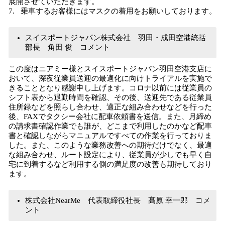
展開させていただきます。
7. 乗車するお客様にはマスクの着用をお願いしております。
スイスポートジャパン株式会社 羽田・成田空港統括
部長 角田 俊 コメント
この度はニアミー様とスイスポートジャパン羽田空港支店に
おいて、深夜従業員送迎の最適化に向けトライアルを実施で
きることとなり感謝申し上げます。コロナ以前には従業員の
シフト表から退勤時間を確認、その後、送迎先である従業員
住所録などを照らし合わせ、適正な組み合わせなどを行った
後、FAXでタクシー会社に配車依頼書を送信。また、月締め
の請求書確認作業でも誰が、どこまで利用したのかなど配車
書と確認しながらマニュアルですべての作業を行っておりま
した。また、このような業務改善への期待だけでなく、最適
な組み合わせ、ルート設定により、従業員が少しでも早く自
宅に到着するなど利用する側の満足度の改善も期待しており
ます。
株式会社NearMe 代表取締役社長 髙原 幸一郎 コメ
ント