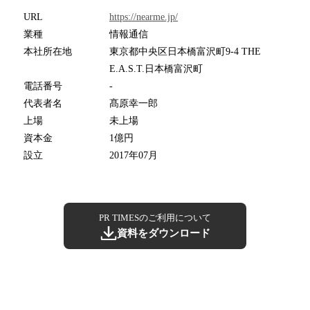
URL
https://nearme.jp/
業種
情報通信
本社所在地
東京都中央区日本橋富沢町9-4 THE
E.A.S.T.日本橋富沢町
電話番号
-
代表者名
髙原幸一郎
上場
未上場
資本金
1億円
設立
2017年07月
PR TIMESのご利用について
資料をダウンロード