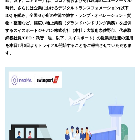
郎、以下、ニアミー）は、コロナ禍およびそれ以降のニューノーマル
読
時代、さらには企業におけるデジタルトランスフォメーション(以下
み
DX) を鑑み、全国６か所の空港で旅客・ランプ・オペレーション・貨
込
物・整備など、幅広い地上業務（グランドハンドリング業務）を提供
み
するスイスポートジャパン株式会社（本社：大阪府泉佐野市、代表取
中
で
締役社長/CEO：武智 聡、以下、スイスポート）の従業員送迎の運用
す
を本日7月6日よりトライアル開始することをご報告させていただきま
す。