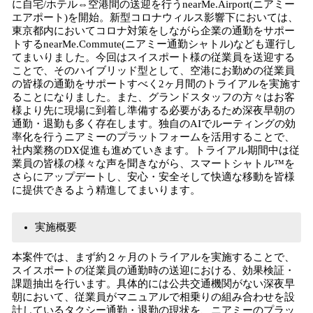
に自宅/ホテル⇔空港間の送迎を行うnearMe.Airport(ニアミー
エアポート)を開始。新型コロナウィルス影響下においては、
東京都内においてコロナ対策をしながら企業の通勤をサポー
トするnearMe.Commute(ニアミー通勤シャトル)なども運行し
てまいりました。今回はスイスポート様の従業員を送迎する
ことで、そのハイブリッド型として、空港にお勤めの従業員
の皆様の通勤をサポートすべく2ヶ月間のトライアルを実施す
ることになりました。また、グランドスタッフの方々はお客
様より先に現場に到着し準備する必要があるため深夜早朝の
通勤・退勤も多く存在します。独自のAIでルーティングの効
率化を行うニアミーのプラットフォームを活用することで、
社内業務のDX促進も進めていきます。トライアル期間中は従
業員の皆様の様々な声を聞きながら、スマートシャトル™を
さらにアップデートし、安心・安全そして快適な移動を皆様
に提供できるよう精進してまいります。
実施概要
本案件では、まず約２ヶ月のトライアルを実施することで、
スイスポートの従業員の通勤時の送迎における、効果検証・
課題抽出を行います。具体的には公共交通機関がない深夜早
朝において、従業員がマニュアルで相乗りの組み合わせを設
計しているタクシー通勤・退勤の現状を、ニアミーのプラッ