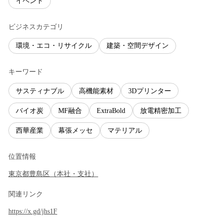
イベント
ビジネスカテゴリ
環境・エコ・リサイクル
建築・空間デザイン
キーワード
サスティナブル
高機能素材
3Dプリンター
バイオ炭
MF融合
ExtraBold
放電精密加工
西華産業
幕張メッセ
マテリアル
位置情報
東京都
豊島区
（
本社・支社
）
関連リンク
https://x.gd/jhs1F