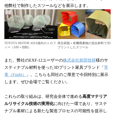
他弊社で制作したスツールなどを展示します。
TOYOTA MOTOR AISA様向のトロフ
再生樹脂＋有機廃棄物の混合材料で3D
ィー（AM＋切削）
プリントしたスツール
また、弊社のEXF-12ユーザーの
株式会社前田技研
様のサ
スティナブル材料を使った3Dプリント家具ブランド「
孚
美（Fuubi）
」。こちらも同社のご厚意で今回特別に展示
します。ぜひ会場でご覧ください。
これらの取り組みは、研究会全体で進める
高度マテリア
ルリサイクル技術の実用化
に向けた一環であり、サステ
ナブル素材による新たな製造プロセスの可能性を提示し