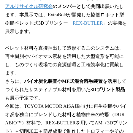
アルリサイクル研究会
のメンバーとして共同出展
いたし
ます。本展示では、ExtraBoldが開発した協働ロボット型
樹脂ペレット式3Dプリンター「
REX-BUTLER
」の実機を
展示します。
ペレット材料を直接押出して造形するこのシステムは、
再生樹脂やバイオマス素材を活用した大型造形を可能に
し、ものづくり現場での資源循環と工程効率化に貢献し
ます。
さらに、
バイオ炭化装置
や
MF式混合溶融装置
を活用して
つくられたサスティナブル材料を用いた
3Dプリント製品
も展示予定です。
今回は、TOYOTA MOTOR AISA様向けに再生樹脂やバイ
オ炭を独自にブレンドした材料と植物由来の樹脂（DUR
ABIO™）材料で、REX-BUTLERを用いてAM（3Dプリン
ト）＋切削加工＋簡易成形で制作したトロフィーやその