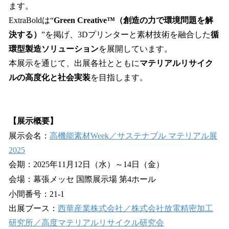
ます。
ExtraBoldは“
Green Creative™（創造の力で環境問題を解
決する）
”を掲げ、3Dプリンターと素材技術を融合した
循
環型製造ソリューション
を展開しています。
本展示を通じて、出展各社とともに
マテリアルリサイク
ルの高度化と社会実装
を目指します。
【展示概要】
展示会名：
高機能素材Week／サステナブル マテリアル展
2025
会期：2025年11月12日（水）～14日（金）
会場：幕張メッセ 国際展示場 第4ホール
小間番号：21-1
出展ブース：
西華産業株式会社／株式会社放電精密加工
研究所／高度マテリアルリサイクル研究会