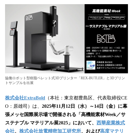
ね
！
数
を
読
み
込
み
中
で
す
協働ロボット型樹脂ペレット式3Dプリンター「REX-BUTLER」と3Dプリン
トサンプルを出展
株式会社ExtraBold
（本社：東京都豊島区、代表取締役CE
O：原雄司）は、
2025年11月12日（水）～14日（金）に幕
張メッセ国際展示場で開催される「高機能素材Week／サ
ステナブル マテリアル展2025」において、
西華産業株式
会社
、
株式会社放電精密加工研究所
、および
高度マテリ