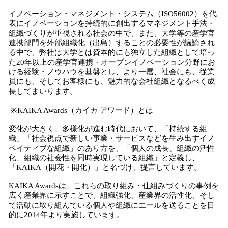
イノベーション・マネジメント・システム（ISO56002）を代
表にイノベーションを持続的に創出するマネジメント手法・
組織づくりが重視される社会の中で、また、大学等の産学官
連携部門を外部組織化（出島）することの必要性が議論され
る中で、弊社は大学とは資本的にも独立した組織として培っ
た20年以上の産学官連携・オープンイノベーション分野にお
ける経験・ノウハウを基盤とし、より一層、社会にも、従業
員にも、そしてお客様にも、魅力的な会社組織となるべく成
長してまいります。
※KAIKA Awards（カイカ アワード）とは
変化が大きく、多様化が進む時代において、「持続する組
織」「社会視点で新しい事業・サービスなどを生み出すイノ
ベイティブな組織」のあり方を、「個人の成長、組織の活性
化、組織の社会性を同時実現している組織」と定義し、
「KAIKA（開花・開化）」と名づけ、提言しています。
KAIKA Awardsは、これらの取り組み・仕組みづくりの事例を
広く産業界に示すことで、組織強化、産業界の活性化、そし
て活動に取り組んでいる個人や組織にエールを送ることを目
的に2014年より実施しています。