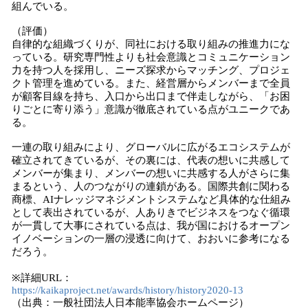
組んでいる。
（評価）
自律的な組織づくりが、同社における取り組みの推進力にな
っている。研究専門性よりも社会意識とコミュニケーション
力を持つ人を採用し、ニーズ探求からマッチング、プロジェ
クト管理を進めている。また、経営層からメンバーまで全員
が顧客目線を持ち、入口から出口まで伴走しながら、「お困
りごとに寄り添う」意識が徹底されている点がユニークであ
る。
一連の取り組みにより、グローバルに広がるエコシステムが
確立されてきているが、その裏には、代表の想いに共感して
メンバーが集まり、メンバーの想いに共感する人がさらに集
まるという、人のつながりの連鎖がある。国際共創に関わる
商標、AIナレッジマネジメントシステムなど具体的な仕組み
として表出されているが、人ありきでビジネスをつなぐ循環
が一貫して大事にされている点は、我が国におけるオープン
イノベーションの一層の浸透に向けて、おおいに参考になる
だろう。
※詳細URL：
https://kaikaproject.net/awards/history/history2020-13
（出典：一般社団法人日本能率協会ホームページ）