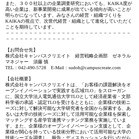
また、３００社以上の企業調査研究においても、KAIKA度が
高い企業は、新事業開発に成果が出ている傾向が高いことが
明らかになっています。みなさんの経営・組織づくりを
KAIKAの視点で、次世代経営・組織として進化していただく
ことを期待しています。
－－－－－－－－－－－－－－－－－－－－－－－－－－－
－－－－－－－－－－－－－－－
【お問合せ先】
株式会社キャンパスクリエイト 経営戦略企画部 ゼネラル
マネジャー 須藤 慎
TEL：042-490-5728 E-Mail：sudoh@campuscreate.com
【会社概要】
株式会社キャンパスクリエイトは、「お客様の課題解決をオ
ープンイノベーションで実践する広域TLO」をスローガン
に、国立大学法人電気通信大学TLOとして経済産業省・文部
科学省の承認・認定TLOを受けるとともに、企業様の技術ニ
ーズに対して解決可能な大学研究者を全国から探索する、あ
るいは大学の技術シーズに対して活用可能な企業様を探索し
マッチングする産学官連携マッチング業務を実施していま
す。また、企業様のオープンイノベーション支援として、企
業様が関心を持っている技術分野において活用可能な大学の
技術シーズを調査し、報告・ディスカッションを行いながら