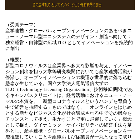
（受賞テーマ）
産学連携・グローバルオープンイノベーションのあるべきニ
ュー・ノーマル型エコシステムのデザイン・創造へ向けて：
独⽴経営・⾃律型の広域TLO としてイノベーションを持続的
に創出
（概要）
新型コロナウィルスは産業界へ多大な影響を与え、イノベー
ション創出を担う大学等研究機関においても産学連携活動が
停滞し、オープンイノベーションの機運が世界的に落ち込む
懸念が生じている。国立大学法人電気通信大学の
TLO（Technology Licensing Organization、技術移転機関)であ
るキャンパスクリエイトは、経営活動におけるニュー・ノー
マルの本質を、「新型コロナウィルスというハンデを背負う
中で経営を持続する」ものではなく、「オンラインをはじめ
とする新たなビジネス文化が社会醸成される中でその機会を
チャンスとして捉え、生かすことで更に飛躍していく」概念
として捉え、ダイナミック・ケイパビリティの経営手法を基
盤とし、産学連携・グローバルオープンイノベーションを一
層推進していくことを組織および従業員が一丸となって取り