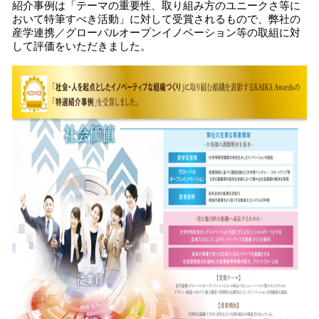
紹介事例は「テーマの重要性、取り組み方のユニークさ等に
読
おいて特筆すべき活動」に対して受賞されるもので、弊社の
み
産学連携／グローバルオープンイノベーション等の取組に対
込
して評価をいただきました。
み
中
で
す