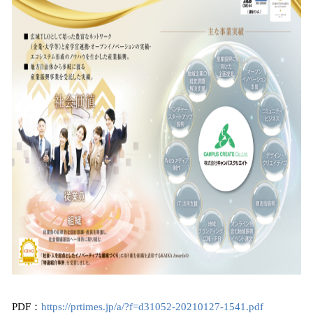
PDF：
https://prtimes.jp/a/?f=d31052-20210127-1541.pdf