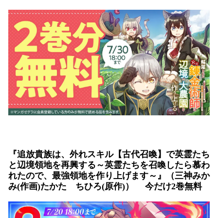
『追放貴族は、外れスキル【古代召喚】で英霊たち
と辺境領地を再興する～英霊たちを召喚したら慕わ
れたので、最強領地を作り上げます～』（三神みか
み(作画)たかた ちひろ(原作)） 今だけ2巻無料