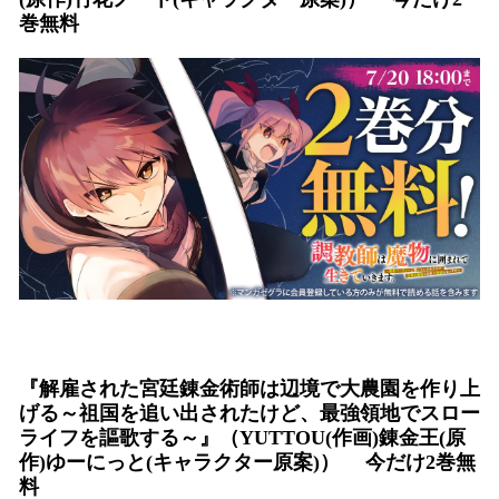
巻無料
『解雇された宮廷錬金術師は辺境で大農園を作り上
げる～祖国を追い出されたけど、最強領地でスロー
ライフを謳歌する～』（YUTTOU(作画)錬金王(原
作)ゆーにっと(キャラクター原案)） 今だけ2巻無
料