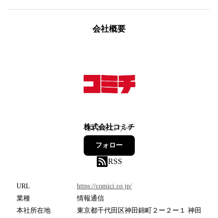
会社概要
株式会社コミチ
24
フォロワー
フォロー
RSS
URL
https://comici.co.jp/
業種
情報通信
本社所在地
東京都千代田区神田錦町２ー２ー１ 神田