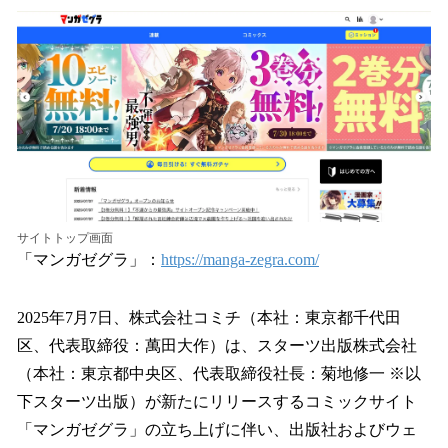
ね
！
数
を
読
み
込
み
中
で
す
サイトトップ画面
「マンガゼグラ」：
https://manga-zegra.com/
2025年7月7日、株式会社コミチ（本社：東京都千代田
区、代表取締役：萬田大作）は、スターツ出版株式会社
（本社：東京都中央区、代表取締役社長：菊地修一 ※以
下スターツ出版）が新たにリリースするコミックサイト
「マンガゼグラ」の立ち上げに伴い、出版社およびウェ