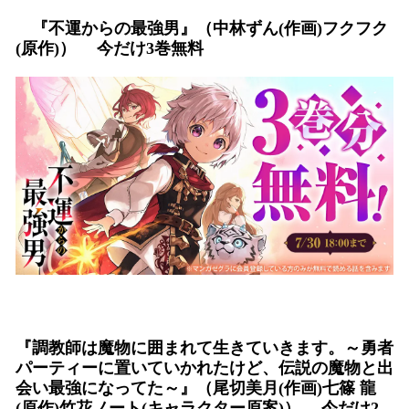
『不運からの最強男』（中林ずん(作画)フクフク
(原作)） 今だけ3巻無料
『調教師は魔物に囲まれて生きていきます。～勇者
パーティーに置いていかれたけど、伝説の魔物と出
会い最強になってた～』（尾切美月(作画)七篠 龍
(原作)竹花ノート(キャラクター原案)） 今だけ2