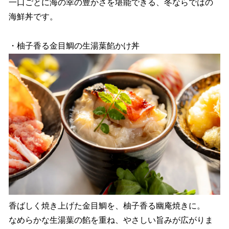
一口ごとに海の幸の豊かさを堪能できる、冬ならではの
海鮮丼です。
・柚子香る金目鯛の生湯葉餡かけ丼
香ばしく焼き上げた金目鯛を、柚子香る幽庵焼きに。
なめらかな生湯葉の餡を重ね、やさしい旨みが広がりま