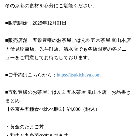
冬の京都の食材を存分にご堪能ください。
■販売開始：2025年12月01日
■販売店舗：五穀豊穣のお茶屋ごはん®︎ 五木茶屋 嵐山本店
＊伏見稲荷店、先斗町店、清水店でも各店限定の冬メニ
ューをご用意してお待ちしております。
■ご予約はこちらから：
https://itsukichaya.com
■五穀豊穣のお茶屋ごはん®︎ 五木茶屋 嵐山本店 お品書き
まとめ
【冬京丼五種食べ比べ膳®︎】¥4,000（税込）
・黄金のたまご丼
・和牛と九条葱のすき焼き丼