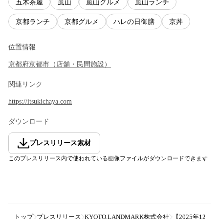
五木茶屋
嵐山
嵐山グルメ
嵐山ランチ
京都ランチ
京都グルメ
ハレの日御膳
京丼
位置情報
京都府
京都市
（
店舗・民間施設
）
関連リンク
https://itsukichaya.com
ダウンロード
プレスリリース素材
このプレスリリース内で使われている画像ファイルがダウンロードできます
トップ
プレスリリース
KYOTO.LANDMARK株式会社
【2025年12