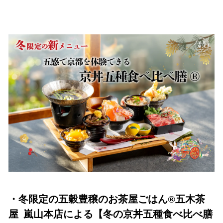
い
ね
！
数
を
読
み
込
み
中
で
す
・冬限定の五穀豊穣のお茶屋ごはん®︎五木茶
屋 嵐山本店による【冬の京丼五種食べ比べ膳