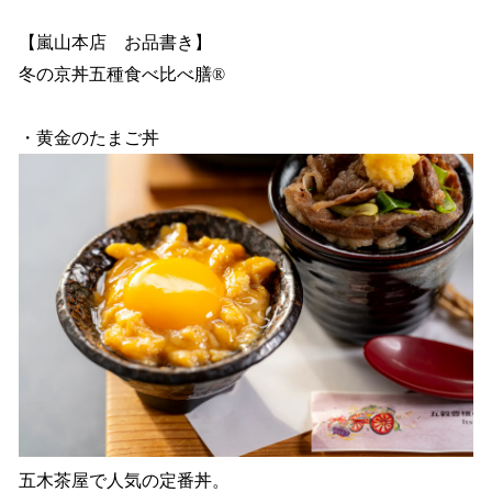
【嵐山本店 お品書き】
冬の京丼五種食べ比べ膳®︎
・黄金のたまご丼
五木茶屋で人気の定番丼。