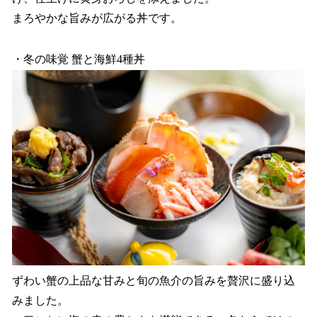
まろやかな旨みが広がる丼です。
・冬の味覚 蟹と海鮮4種丼
ずわい蟹の上品な甘みと旬の魚介の旨みを贅沢に盛り込
みました。