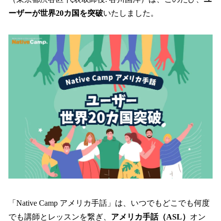
読
み
ーザーが世界20カ国を突破
いたしました。
込
み
中
で
す
「Native Camp アメリカ手話」は、いつでもどこでも何度
でも講師とレッスンを繋ぎ、
アメリカ手話（ASL）
オン