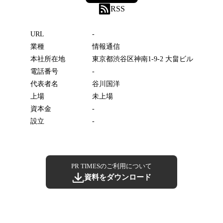
RSS
URL
-
業種
情報通信
本社所在地
東京都渋谷区神南1-9-2 大畠ビル
電話番号
-
代表者名
谷川国洋
上場
未上場
資本金
-
設立
-
PR TIMESのご利用について
資料をダウンロード