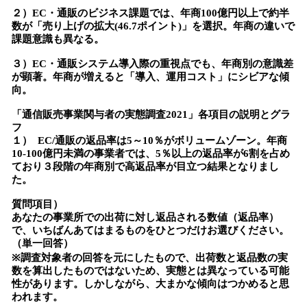
２）EC・通販のビジネス課題では、年商100億円以上で約半
数が「売り上げの拡大(46.7ポイント)」を選択。年商の違いで
課題意識も異なる。
３）EC・通販システム導入際の重視点でも、年商別の意識差
が顕著。年商が増えると「導入、運用コスト」にシビアな傾
向。
「通信販売事業関与者の実態調査2021」各項目の説明とグラ
フ
１） EC/通販の返品率は5～10％がボリュームゾーン。年商
10-100億円未満の事業者では、5％以上の返品率が6割を占め
ており３段階の年商別で高返品率が目立つ結果となりまし
た。
質問項目）
あなたの事業所での出荷に対し返品される数値（返品率）
で、いちばんあてはまるものをひとつだけお選びください。
（単一回答）
※調査対象者の回答を元にしたもので、出荷数と返品数の実
数を算出したものではないため、実態とは異なっている可能
性があります。しかしながら、大まかな傾向はつかめると思
われます。