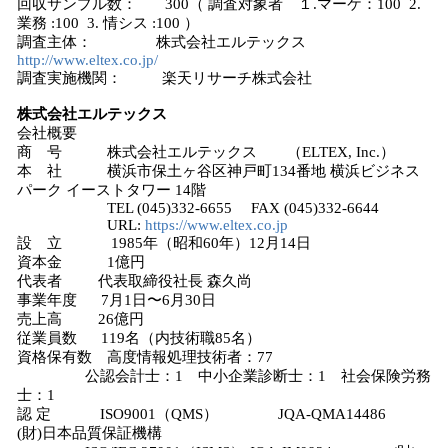
回収サンプル数： 300（ 調査対象者 １.マーケ：100 2.
業務 :100 3. 情シス :100 ）
調査主体： 株式会社エルテックス
http://www.eltex.co.jp/
調査実施機関： 楽天リサーチ株式会社
株式会社エルテックス
会社概要
商 号 株式会社エルテックス （ELTEX, Inc.）
本 社 横浜市保土ヶ谷区神戸町134番地 横浜ビジネス
パーク イーストタワー 14階
TEL (045)332-6655 FAX (045)332-6644
URL:
https://www.eltex.co.jp
設 立 1985年（昭和60年）12月14日
資本金 1億円
代表者 代表取締役社長 森久尚
事業年度 7月1日〜6月30日
売上高 26億円
従業員数 119名（内技術職85名）
資格保有数 高度情報処理技術者：77
公認会計士：1 中小企業診断士：1 社会保険労務
士：1
認 定 ISO9001（QMS） JQA-QMA14486
(財)日本品質保証機構