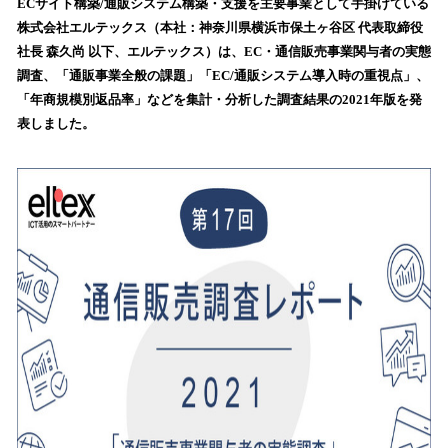
！
ECサイト構築/通販システム構築・支援を主要事業として手掛けている
数
株式会社エルテックス（本社：神奈川県横浜市保土ヶ谷区 代表取締役
を
社長 森久尚 以下、エルテックス）は、EC・通信販売事業関与者の実態
読
調査、「通販事業全般の課題」「EC/通販システム導入時の重視点」、
み
「年商規模別返品率」などを集計・分析した調査結果の2021年版を発
込
表しました。
み
中
で
す