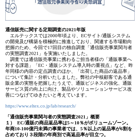
通信販売に関する定期調査の2021年版
エルテックスでは2000年頃より、ECサイト/通販システム
の開発及び構築を積極的に推進しており、関連する市場動向
把握のため、今回で17回目の独自調査「通信販売事業関与者
の実態調査2021」を実施いたしました。
調査では通信販売事業に携わるご担当者様の「通販事業へ
対する課題」「EC・通販システム導入時の重視点」など、昨
年同様の内容の定点調査のほか、「出荷した商品の返品率」
について集計・分析いたしました。弊社の中核顧客である通
販企業の実態を把握したうえで、通販ビジネスの強化、通販
サービス質の向上に向け、製品やソリューションサービス改
善につなげてゆきたいと考えています。
https://www.eltex.co.jp/lab/research/
「通信販売事業関与者の実態調査2021」概要
１） EC/通販の商品返品率は5～10％がボリュームゾーン。
年商10-100億円未満の事業者では、5％以上の返品率が6割を
占めており３段階の年商別で高返品率が目立つ。