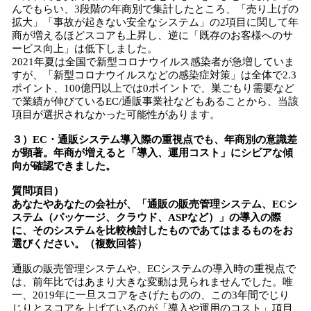
んでもらい、3段階の年商別で集計したところ、「売り上げの
拡大」「事故が起きない安全なシステム」の2項目に関して年
商が増えるほどスコアも上昇し、逆に「既存のお客様へのサ
ービス向上」は低下しました。
2021年夏は全国で新型コロナウイルス感染者が急増していま
すが、「新型コロナウイルスなどの感染症対策」は全体で2.3
ポイント、100億円以上では0ポイントで、巣ごもり需要など
で業績が伸びているEC/通販事業社などもあることから、当該
項目が選択されなかった可能性があります。
３）EC・通販システム導入際の重視点でも、年商別の意識差
が顕著。年商が増えると「導入、運用コスト」にシビアな傾
向が確認できました。
質問項目）
あなたやあなたの会社が、「通販の販売管理システム、ECシ
ステム（パッケージ、クラウド、ASPなど）」の導入の際
に、そのシステムを比較検討したものであてはまるものをお
選びください。（複数回答）
通販の販売管理システムや、ECシステムの導入時の重視点で
は、前年比ではあまり大きな変動は見られませんでした。唯
一、2019年に一旦スコアをさげたものの、この3年間でじり
じりとスコアを上げているのが「導入や運用のコスト」項目