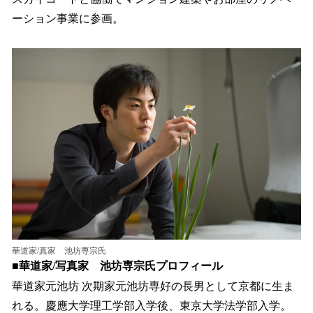
ーション事業に参画。
華道家/真家 池坊専宗氏
■華道家/写真家 池坊専宗氏プロフィール
華道家元池坊 次期家元池坊専好の長男として京都に生ま
れる。慶應大学理工学部入学後、東京大学法学部入学。