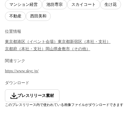
マンション経営
池坊専宗
スカイコート
生け花
不動産
西田美和
位置情報
東京都
港区
（
イベント会場
）
東京都
新宿区
（
本社・支社
）
京都府
（
本社・支社
）
岡山県
倉敷市
（
その他
）
関連リンク
https://www.skyc.jp/
ダウンロード
プレスリリース素材
このプレスリリース内で使われている画像ファイルがダウンロードできます