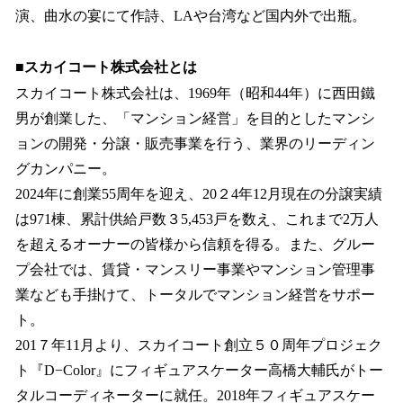
演、曲水の宴にて作詩、LAや台湾など国内外で出瓶。
■スカイコート株式会社とは
スカイコート株式会社は、1969年（昭和44年）に西田鐵
男が創業した、「マンション経営」を目的としたマンシ
ョンの開発・分譲・販売事業を行う、業界のリーディン
グカンパニー。
2024年に創業55周年を迎え、20２4年12月現在の分譲実績
は971棟、累計供給戸数３5,453戸を数え、これまで2万人
を超えるオーナーの皆様から信頼を得る。また、グルー
プ会社では、賃貸・マンスリー事業やマンション管理事
業なども手掛けて、トータルでマンション経営をサポー
ト。
201７年11月より、スカイコート創立５０周年プロジェク
ト『D−Color』にフィギュアスケーター高橋大輔氏がトー
タルコーディネーターに就任。2018年フィギュアスケー