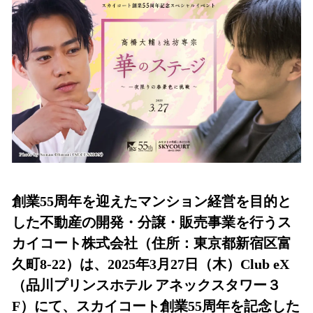
数
を
読
み
込
み
中
で
す
創業55周年を迎えたマンション経営を目的と
した不動産の開発・分譲・販売事業を行うス
カイコート株式会社（住所：東京都新宿区富
久町8-22）は、2025年3月27日（木）Club eX
（品川プリンスホテル アネックスタワー３
F）にて、スカイコート創業55周年を記念した