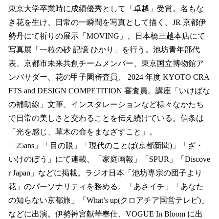
東京大学卒業時に成績優秀として「卓越」受賞。名もな
き花を生け、日常の一瞬間を写真として描く。JR 京都伊
勢丹にて祈りの展示「MOVING」、日本橋三越本店にて
写真展「一粒の砂 記憶 ひかり」を行う。池坊青年部代
表、京都市未来共創チームメンバー、東京国立博物館ア
ンバサダー、花の甲子園審査員、 2024 年度 KYOTO CRA
FTS and DESIGN COMPETITION 審査員。講座「いけばな
の補助線」文筆、インスタレーションなど様々なかたち
で日常の美しさと交わることを伝え続けている。信条は
「光を感じ、草木の命をまなざすこと」。
「25ans」「目の眼」「現代のことば(京都新聞)」「ざ・
いけのぼう」にて連載、「家庭画報」「SPUR」「Discove
r Japan」などに掲載。ラジオ日本「池坊専宗の団子より
花」のパーソナリティを務める。「あさイチ」「あなた
の知らない京都旅」「What’s up(クロアチア国営テレビ)」
などに出演。伊勢神宮献華奉仕、VOGUE In Bloom に出