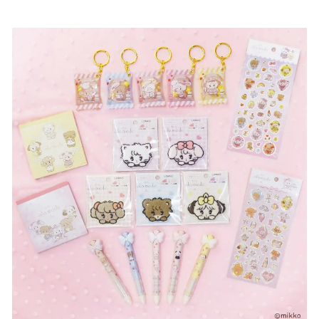
い
ね
！
数
を
読
み
込
み
中
で
す