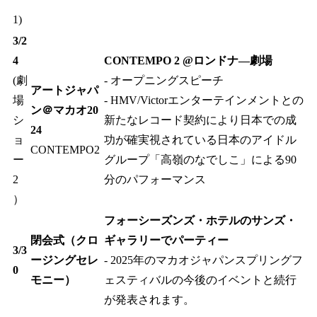
1)
3/2
4​
CONTEMPO 2 @ロンドナ―劇場​
(劇
- オープニングスピーチ​
アートジャパ
場
- HMV/Victorエンターテインメントとの
ン＠マカオ20
シ
新たなレコード契約により日本での成
24​
ョ
功が確実視されている日本のアイドル
CONTEMPO2
ー
グループ「高嶺のなでしこ」による90
2
分のパフォーマンス
）​
フォーシーズンズ・ホテルのサンズ・
閉会式（クロ
ギャラリーでパーティー
3/3
ージングセレ
- 2025年のマカオジャパンスプリングフ
0
モニー）
ェスティバルの今後のイベントと続行
が発表されます。