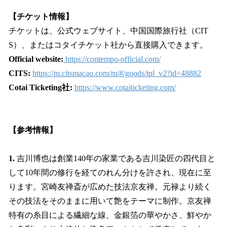
【チケット情報】
チケットは、公式ウェブサイト、中国国際旅行社（CIT
S）、またはコタイチケット社から直接購入できます。
Official website:
https://contempo-official.com/
CITS:
https://m.citsmacao.com/m/#/goods/tpl_v2?id=48882
Cotai Ticketing社:
https://www.cotaiticketing.com/
【参考情報】
1.
吉川博也は創業140年の家業である吉川染匠の四代目と
して10年間の修行を経てのれん分けを許され、現在に至
ります。宮崎友禅斎が広めた技法京友禅。元禄より続く
その技法をそのままに用いて艶をテーマに制作。​京友禅
特有の糸目による繊細な線、金銀箔の華やかさ、鮮やか