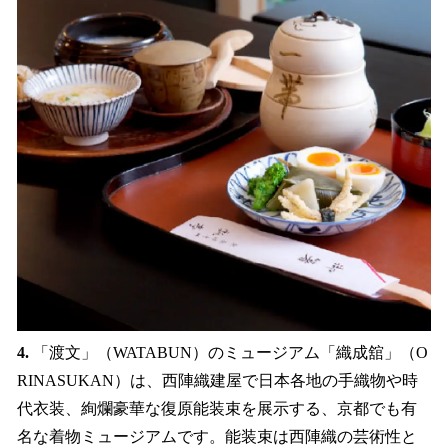
4.
「渡文」（WATABUN）のミュージアム「織成舘」（O
RINASUKAN）は、西陣織建屋で日本各地の手織物や時
代衣装、絢爛豪華な復原能装束を展示する、京都でも有
名な着物ミュージアムです。能装束は西陣織の芸術性と