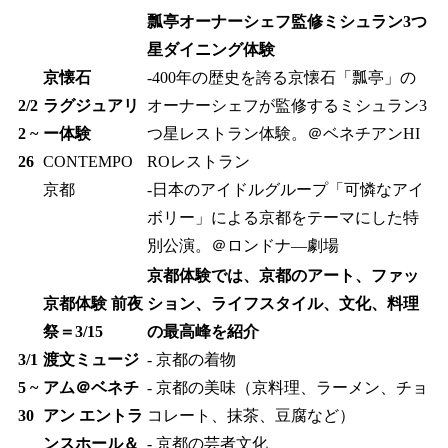
瓢亭オーナーシェフ監修ミシュラン3つ
星ダイニング体験​
京懐石
-400年の歴史を誇る京懐石「瓢亭」の
2/2
ラグジュアリ
オーナーシェフが監修するミシュラン3
2 ~
ー体験​
つ星レストラン体験。＠ベネチアンHI
26
CONTEMPO
ROレストラン​
京都
-日本のアイドルグループ「可憐なアイ
ボリー」による京都をテーマにした特
別公演。＠ロンドナ―劇場​
京都体験では、京都のアート、ファッ
京都体験 前夜
ション、ライフスタイル、文化、料理
祭＝3/15​
の最高峰を紹介​
3/1
渡文ミュージ
- 京都の着物​
5 ~
アム​＠ベネチ
- 京都の美味（京料理、ラーメン、チョ
30
アン エントラ
コレート、​抹茶、豆腐など​）
ンスホール＆
- 京都の芸者文化​