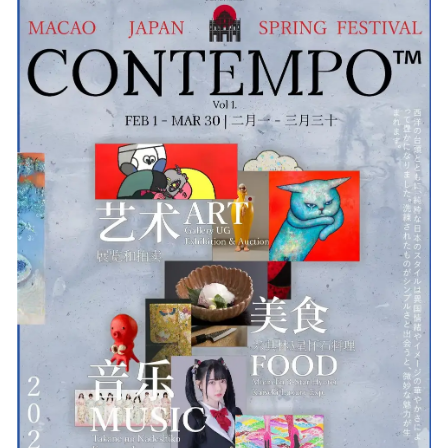
を
読
み
込
み
中
で
す