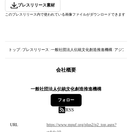
プレスリリース素材
このプレスリリース内で使われている画像ファイルがダウンロードできます
トップ
プレスリリース
一般社団法人伝統文化創造推進機構
アジア一
会社概要
一般社団法人伝統文化創造推進機構
8
フォロワー
フォロー
RSS
URL
https://www.mpuf.org/plus2/p2_top.aspx?