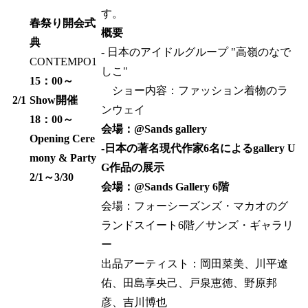
す。​
春祭り開会式
概要
典​
- 日本のアイドルグループ "高嶺のなで
CONTEMPO1​
しこ"​
15：00～​
​
ショー内容：ファッション着物のラ
2/1
Show開催​
ンウェイ​
18：00～​
会場：@Sands gallery
Opening Cere
-日本の著名現代作家6名によるgallery U
mony & Party​
G作品の展示
2/1～3/30
会場：@Sands Gallery 6階​
会場：フォーシーズンズ・マカオのグ
ランドスイート6階／サンズ・ギャラリ
ー​
出品アーティスト：岡田菜美、川平遼
佑、田島享央己、戸泉恵徳、野原邦
彦、吉川博也