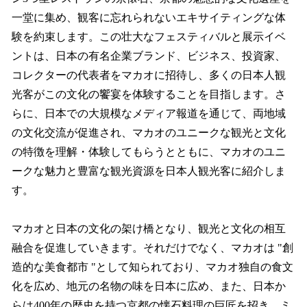
一堂に集め、観客に忘れられないエキサイティングな体
験を約束します。この壮大なフェスティバルと展示イベ
ントは、日本の有名企業ブランド、ビジネス、投資家、
コレクターの代表者をマカオに招待し、多くの日本人観
光客がこの文化の饗宴を体験することを目指します。さ
らに、日本での大規模なメディア報道を通じて、両地域
の文化交流が促進され、マカオのユニークな観光と文化
の特徴を理解・体験してもらうとともに、マカオのユニ
ークな魅力と豊富な観光資源を日本人観光客に紹介しま
す。
マカオと日本の文化の架け橋となり、観光と文化の相互
融合を促進していきます。それだけでなく、マカオは "創
造的な美食都市 "として知られており、マカオ独自の食文
化を広め、地元の名物の味を日本に広め、また、日本か
らは400年の歴史を持つ京都の懐石料理の巨匠を招き、ミ