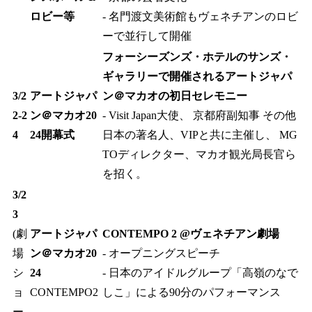
ロビー等
- 名門渡文美術館もヴェネチアンのロビ
ーで並行して開催
フォーシーズンズ・ホテルのサンズ・
ギャラリーで開催されるアートジャパ
3/2
アートジャパ
ン＠マカオの初日セレモニー​
2-2
ン＠マカオ20
- Visit Japan大使、 京都府副知事 その他
4
24開幕式
日本の著名人、VIPと共に主催し、 MG
TOディレクター、マカオ観光局長官ら
を招く。
3/2
3​
(劇
アートジャパ
CONTEMPO 2 @ヴェネチアン劇場​
場
ン＠マカオ20
- オープニングスピーチ​
シ
24​
- 日本のアイドルグループ「高嶺のなで
ョ
CONTEMPO2​
しこ」による90分のパフォーマンス
ー