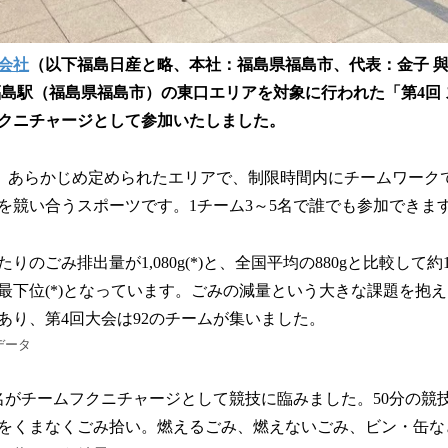
会社
（以下福島日産と略、本社：福島県福島市、代表：金子 與志
福島駅（福島県福島市）の東口エリアを対象に行われた「第4回 スポ
クニチャージとして参加いたしました。
は、あらかじめ定められたエリアで、制限時間内にチームワーク
を競い合うスポーツです。1チーム3～5名で誰でも参加できま
りのごみ排出量が1,080g(*)と、全国平均の880gと比較して約
で最下位(*)となっています。ごみの減量という大きな課題を抱
あり、第4回大会は92のチームが集いました。
データ
名がチームフクニチャージとして競技に臨みました。50分の競
をくまなくごみ拾い。燃えるごみ、燃えないごみ、ビン・缶など計