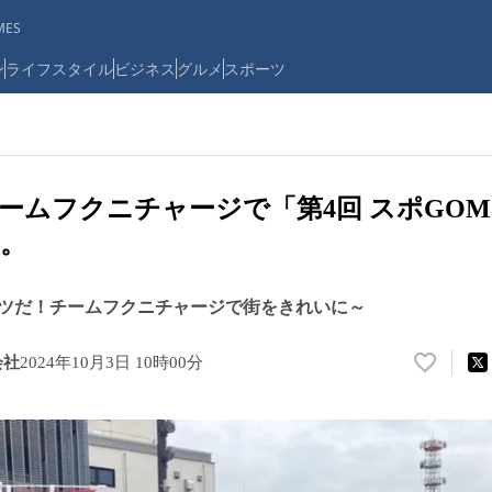
ES
ン
ライフスタイル
ビジネス
グルメ
スポーツ
ームフクニチャージで「第4回 スポGOMI
。
ツだ！チームフクニチャージで街をきれいに～
会社
2024年10月3日 10時00分
い
い
ね
！
数
を