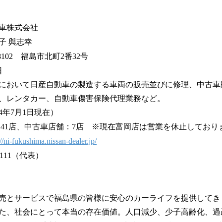
車株式会社
子 與志幸
8102 福島市北町2番32号
日
において日産自動車の製造する車両の販売並びに修理、中古車
、レンタカー、自動車傷害保険代理業務など。
24年7月1日現在）
：41店、中古車店舗：7店 ※現在富岡店は営業を休止しており
://ni-fukushima.nissan-dealer.jp/
2111（代表）
売とサービスで福島県の皆様に安心のカーライフを提供してき
た、社会にとって本当の存在価値。人口減少、少子高齢化、過