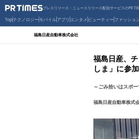
プレスリリース・ニュースリリース配信サービスのPR TIM
Top
テクノロジー
モバイル
アプリ
エンタメ
ビューティー
ファッショ
福島日産自動車株式会社
福島日産、チ
しま」に参加
～ごみ拾いはスポー
福島日産自動車株式