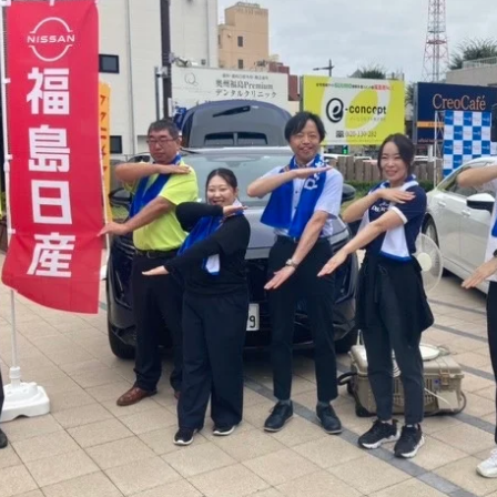
読
み
込
み
中
で
す