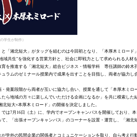
大の学生が制作）
と「湘北短大」がタッグを組むのは今回初となり、「本厚木ミロード
“地域共生”を強化する営業方針と、社会に即戦力として求められる人材
教育を推進する「湘北短大」総合ビジネス・情報学科 専任講師の鈴木
キュラムのゼミナール授業内で成果を出すことを目指し、両者が協力し
・発案段階から両者が互いに協力し合い、授業を通して「本厚木ミロ
したら地域の方々に楽しんでいただける企画になるか」を共に模索した
 湘北短大×本厚木ミロード」の開催を決定しました。
では7月16日（土）に、学内でオープンキャンパスを開催しており、本
って、「出張オープンキャンパス」のコーナーを設置・運営し、「湘北
が学外の民間企業の関係者とコミュニケーションを取り、自ら考え行