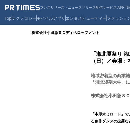
プレスリリース・ニュースリリース配信サービスのPR TIM
Top
テクノロジー
モバイル
アプリ
エンタメ
ビューティー
ファッショ
株式会社小田急ＳＣディベロップメント
「湘北夏祭り 湘
（日）／会場：
地域密着型の商業施
「湘北短期大学」に
株式会社小田急ＳＣ
「本厚木ミロード」で
る創作ダンスの披露な