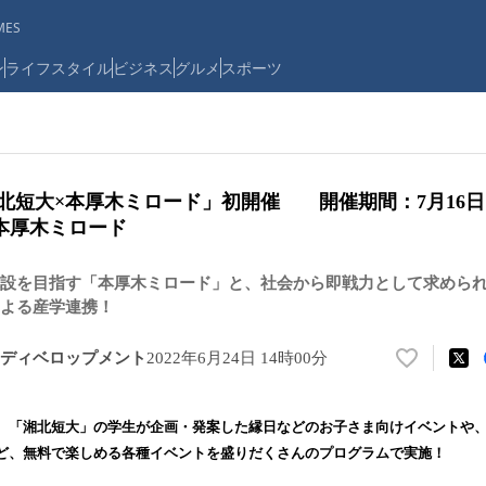
ES
ン
ライフスタイル
ビジネス
グルメ
スポーツ
北短大×本厚木ミロード」初開催 開催期間：7月16日
本厚木ミロード
設を目指す「本厚木ミロード」と、社会から即戦力として求めら
よる産学連携！
ディベロップメント
2022年6月24日 14時00分
い
い
ね
、「湘北短大」の学生が企画・発案した縁日などのお子さま向けイベントや
！
ど、無料で楽しめる各種イベントを盛りだくさんのプログラムで実施！
数
を