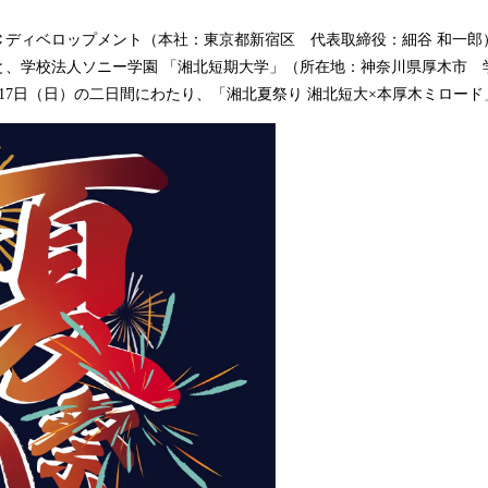
読
ディベロップメント（本社：東京都新宿区 代表取締役：細谷 和一郎
み
込
と、学校法人ソニー学園 「湘北短期大学」（所在地：神奈川県厚木市 
み
・17日（日）の二日間にわたり、「湘北夏祭り 湘北短大×本厚木ミロー
中
で
す