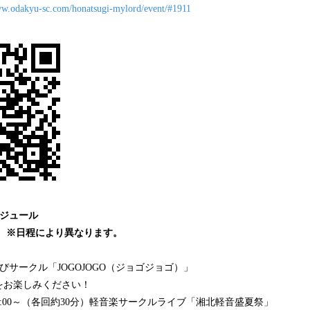
ww.odakyu-sc.com/honatsugi-mylord/event/#1911
ケジュール
ト ※日程により異なります。
踊り遊びサークル「JOGOJOGO（ジョゴジョゴ）」
お楽しみください！
0～／15:00～（各回約30分）軽音楽サークルライブ「湘北軽音盛夏祭」