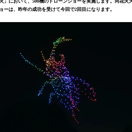
火」において、500機のドローンショーを実施します。同花火
読
ョーは、昨年の成功を受けて今回で2回目になります。
み
込
み
中
で
す