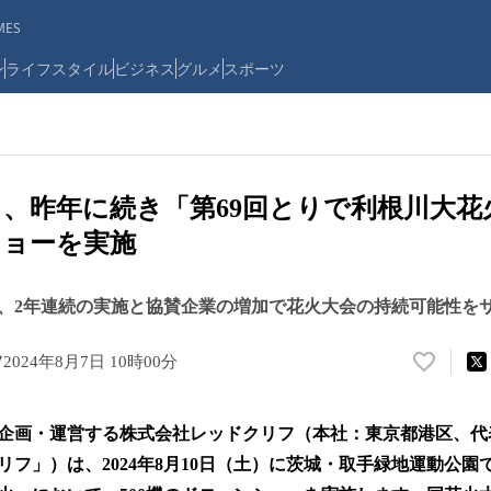
ES
ン
ライフスタイル
ビジネス
グルメ
スポーツ
、昨年に続き「第69回とりで利根川大花火
ショーを実施
、2年連続の実施と協賛企業の増加で花火大会の持続可能性を
フ
2024年8月7日 10時00分
い
い
ね
企画・運営する株式会社レッドクリフ（本社：東京都港区、代
！
数
フ」）は、2024年8月10日（土）に茨城・取手緑地運動公園
を