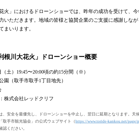
火」におけるドローンショーでは、昨年の成功を受けて、今
力いただきます。地域の皆様と協賛企業のご支援に感謝しなが
てまいります。
で利根川大花火」ドローンショー概要
日（土）19:45〜20:00頃の約15分間（※）
公園（取手市取手1丁目地先）
会
：株式会社レッドクリフ
は、安全を最優先し、ドローンショーを中止し、翌日に延期となります。天
「取手市観光協会」の公式ウェブサイト（
https://www.toride-kankou.net/page
確認ください。