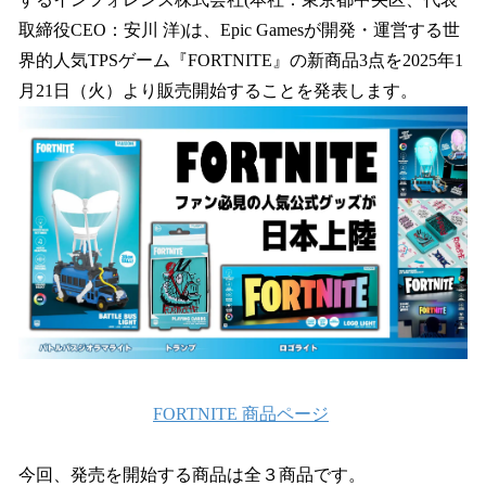
を
取締役CEO：安川 洋)は、Epic Gamesが開発・運営する世
読
み
界的人気TPSゲーム『FORTNITE』の新商品3点を2025年1
込
月21日（火）より販売開始することを発表します。
み
中
で
す
FORTNITE 商品ページ
今回、発売を開始する商品は全３商品です。