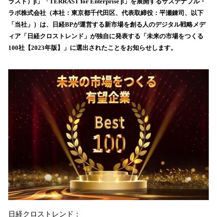
数
ラスト）β」「TERRAST for Enterprise β」を展開するサステナブル・
を
ラボ株式会社（本社：東京都千代田区、代表取締役：平瀬錬司、以下
読
「当社」）は、日経BPが運営する新市場を創る人のデジタル戦略メデ
み
ィア「日経クロストレンド」が独自に発表する「未来の市場をつくる
込
100社【2023年版】」に選出されたことをお知らせします。
み
中
で
す
日経クロストレンド：