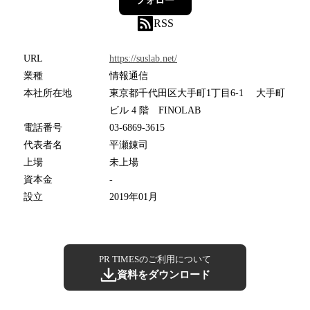
フォロー
RSS
URL
https://suslab.net/
業種
情報通信
本社所在地
東京都千代田区大手町1丁目6-1 大手町
ビル 4 階 FINOLAB
電話番号
03-6869-3615
代表者名
平瀬錬司
上場
未上場
資本金
-
設立
2019年01月
PR TIMESのご利用について
資料をダウンロード