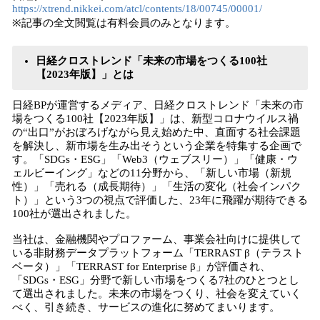
https://xtrend.nikkei.com/atcl/contents/18/00745/00001/
※記事の全文閲覧は有料会員のみとなります。
日経クロストレンド「未来の市場をつくる100社
【2023年版】」とは
日経BPが運営するメディア、日経クロストレンド「未来の市
場をつくる100社【2023年版】」は、新型コロナウイルス禍
の“出口”がおぼろげながら見え始めた中、​直面する社会課題
を解決し、新市場を生み出そうという企業を特集する企画で
す。「SDGs・ESG」「Web3（ウェブスリー）」「健康・ウ
ェルビーイング」などの11分野から、「新しい市場（新規
性）」「売れる（成長期待）」「生活の変化（社会インパク
ト）」という3つの視点で評価した、23年に飛躍が期待できる
100社が選出されました。
当社は、金融機関やプロファーム、事業会社向けに提供して
いる非財務データプラットフォーム「TERRAST β（テラスト
ベータ）」「TERRAST for Enterprise β」が評価され、
「SDGs・ESG」分野で新しい市場をつくる7社のひとつとし
て選出されました。未来の市場をつくり、社会を変えていく
べく、引き続き、サービスの進化に努めてまいります。