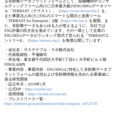
る非財務データプラットフォームとして、金融機関やコンサ
ルティングファーム向けに日本最大級のESG/SDGsデータツー
ル「TERRAST（テラスト）」（
https://www.terrast.biz/
）を、
また事業法人向けにESGのスマートな開示と改善ツール
「TERRAST for Enterprise」β版（
https://t4e.biz/
）を展開。ま
た、非財務データをあらゆる人が使えるように、当社では
ESG評価の民主化を進めています。その一環として企業の
ESG/SDGsデータがランキング形式で見られる「TERRASTエ
ントリーβ」（
https://terrast.org/
）を無償公開しています。
・会社名：サステナブル・ラボ株式会社
・代表取締役：平瀬錬司
・所在地：東京都千代田区大手町1丁目6-1 大手町ビル 4 階
FINOLAB内
・事業内容：事業内容：ESG/SDGsに特化した非財務データプ
ラットフォームの提供および非財務情報を含めた企業価値に
係る研究開発
・設立年月：2019年1月
・公式HP：
https://suslab.net
・採用情報：
https://suslab-recruit.net
・プレスリリース一覧：
https://prtimes.jp/main/html/searchrlp/company_id/52578