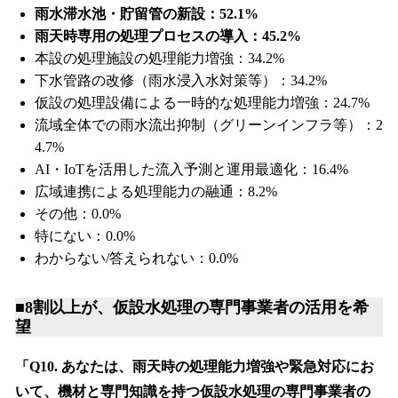
雨水滞水池・貯留管の新設：52.1%
雨天時専用の処理プロセスの導入：45.2%
本設の処理施設の処理能力増強：34.2%
下水管路の改修（雨水浸入水対策等）：34.2%
仮設の処理設備による一時的な処理能力増強：24.7%
流域全体での雨水流出抑制（グリーンインフラ等）：2
4.7%
AI・IoTを活用した流入予測と運用最適化：16.4%
広域連携による処理能力の融通：8.2%
その他：0.0%
特にない：0.0%
わからない/答えられない：0.0%
■
8割以上が、仮設水処理の専門事業者の活用を希
望
「Q10. あなたは、雨天時の処理能力増強や緊急対応にお
いて、機材と専門知識を持つ仮設水処理の専門事業者の