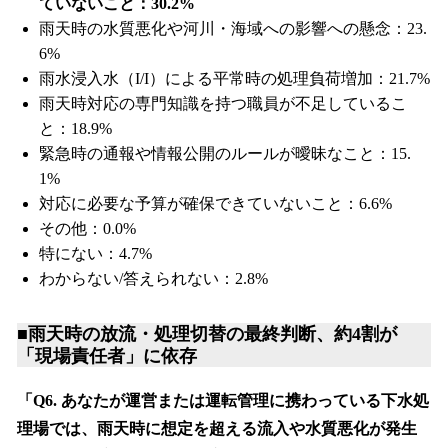
ていないこと：30.2%
雨天時の水質悪化や河川・海域への影響への懸念：23.
6%
雨水浸入水（I/I）による平常時の処理負荷増加：21.7%
雨天時対応の専門知識を持つ職員が不足しているこ
と：18.9%
緊急時の通報や情報公開のルールが曖昧なこと：15.
1%
対応に必要な予算が確保できていないこと：6.6%
その他：0.0%
特にない：4.7%
わからない/答えられない：2.8%
■雨天時の放流・処理切替の最終判断、約4割が
「現場責任者」に依存
「Q6. あなたが運営または運転管理に携わっている下水処
理場では、雨天時に想定を超える流入や水質悪化が発生