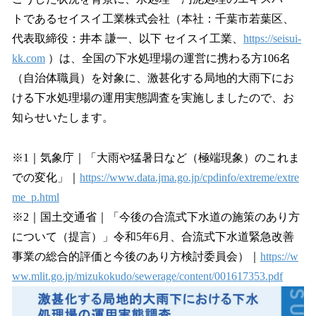
トであるセイスイ工業株式会社（本社：千葉市若葉区、
代表取締役：井本 謙一、以下 セイスイ工業、
https://seisui-
kk.com
）は、全国の下水処理場の運営に携わる方106名
（自治体職員）を対象に、激甚化する局地的大雨下にお
ける下水処理場の運用実態調査を実施しましたので、お
知らせいたします。
※1｜気象庁｜「大雨や猛暑日など（極端現象）のこれま
での変化」｜
https://www.data.jma.go.jp/cpdinfo/extreme/extre
me_p.html
※2｜国土交通省｜「今後の合流式下水道の施策のあり方
について（提言）」令和5年6月、合流式下水道緊急改善
事業の総合的評価と今後のあり方検討委員会）｜
https://w
ww.mlit.go.jp/mizukokudo/sewerage/content/001617353.pdf