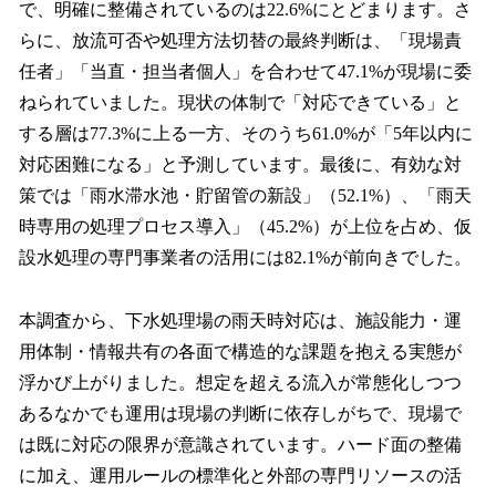
で、明確に整備されているのは22.6%にとどまります。さ
らに、放流可否や処理方法切替の最終判断は、「現場責
任者」「当直・担当者個人」を合わせて47.1%が現場に委
ねられていました。現状の体制で「対応できている」と
する層は77.3%に上る一方、そのうち61.0%が「5年以内に
対応困難になる」と予測しています。最後に、有効な対
策では「雨水滞水池・貯留管の新設」（52.1%）、「雨天
時専用の処理プロセス導入」（45.2%）が上位を占め、仮
設水処理の専門事業者の活用には82.1%が前向きでした。
本調査から、下水処理場の雨天時対応は、施設能力・運
用体制・情報共有の各面で構造的な課題を抱える実態が
浮かび上がりました。想定を超える流入が常態化しつつ
あるなかでも運用は現場の判断に依存しがちで、現場で
は既に対応の限界が意識されています。ハード面の整備
に加え、運用ルールの標準化と外部の専門リソースの活