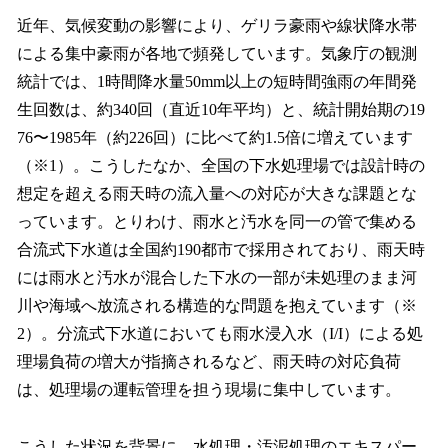
ね
！
近年、気候変動の影響により、ゲリラ豪雨や線状降水帯
数
による集中豪雨が各地で頻発しています。気象庁の観測
を
統計では、1時間降水量50mm以上の短時間強雨の年間発
読
み
生回数は、約340回（直近10年平均）と、統計開始期の19
込
76〜1985年（約226回）に比べて約1.5倍に増えています
み
（※1）。こうしたなか、全国の下水処理場では設計時の
中
で
想定を超える雨天時の流入量への対応が大きな課題とな
す
っています。とりわけ、雨水と汚水を同一の管で集める
合流式下水道は全国約190都市で採用されており、雨天時
には雨水と汚水が混合した下水の一部が未処理のまま河
川や海域へ放流される構造的な問題を抱えています（※
2）。分流式下水道においても雨水浸入水（I/I）による処
理場負荷の増大が指摘されるなど、雨天時の対応負荷
は、処理場の運転管理を担う現場に集中しています。
こうした状況を背景に、水処理・汚泥処理のエキスパー