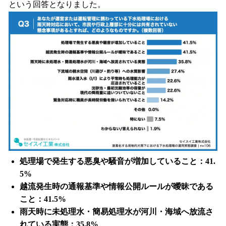
という回答となりました。
処理場で発生する悪臭や騒音が増加していること：41.
5%
越流発生時の通報基準や情報公開ルールが曖昧である
こと：41.5%
雨天時に未処理水・簡易処理水が河川・海域へ放流さ
れている実態：35.8%