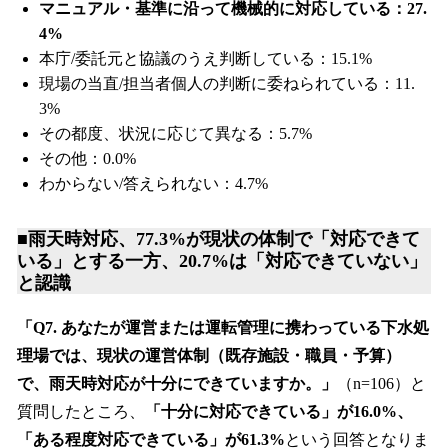
マニュアル・基準に沿って機械的に対応している：27.
4%
本庁/委託元と協議のうえ判断している：15.1%
現場の当直/担当者個人の判断に委ねられている：11.
3%
その都度、状況に応じて異なる：5.7%
その他：0.0%
わからない/答えられない：4.7%
■雨天時対応、77.3%が現状の体制で「対応できて
いる」とする一方、20.7%は「対応できていない」
と認識
「Q7. あなたが運営または運転管理に携わっている下水処
理場では、現状の運営体制（既存施設・職員・予算）
で、雨天時対応が十分にできていますか。」
（n=106）と
質問したところ、
「十分に対応できている」が16.0%、
「ある程度対応できている」が61.3%
という回答となりま