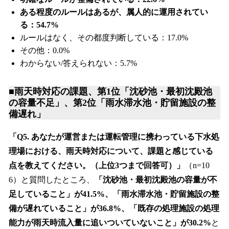
ある程度のルールはあるが、属人的に運用されてい
る：54.7%
ルールはなく、その都度判断している：17.0%
その他：0.0%
わからない/答えられない：5.7%
■雨天時対応の課題、第1位「沈砂池・最初沈殿池
の容量不足」、第2位「雨水滞水池・貯留施設の整
備遅れ」
「Q5. あなたが運営または運転管理に携わっている下水処
理場における、雨天時対応について、課題と感じている
点を教えてください。（上位3つまで回答可）」
（n=10
6）と質問したところ、
「沈砂池・最初沈殿池の容量が不
足していること」が41.5%、「雨水滞水池・貯留施設の整
備が遅れていること」が36.8%、「既存の処理施設の処理
能力が雨天時流入量に追いついていないこと」が30.2%
と