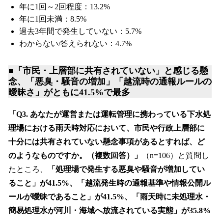
年に1回～2回程度：13.2%
年に1回未満：8.5%
過去3年間で発生していない：5.7%
わからない/答えられない：4.7%
■「市民・上層部に共有されていない」と感じる懸
念、「悪臭・騒音の増加」「越流時の通報ルールの
曖昧さ」がともに41.5%で最多
「Q3. あなたが運営または運転管理に携わっている下水処
理場における雨天時対応において、市民や行政上層部に
十分には共有されていない懸念事項があるとすれば、ど
のようなものですか。（複数回答）」
（n=106）と質問し
たところ、
「処理場で発生する悪臭や騒音が増加してい
ること」が41.5%、「越流発生時の通報基準や情報公開ル
ールが曖昧であること」が41.5%、「雨天時に未処理水・
簡易処理水が河川・海域へ放流されている実態」が35.8%