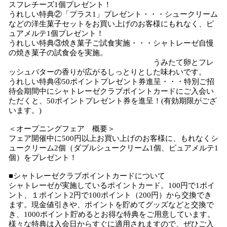
スフレチーズ1個プレゼント！
うれしい特典②「プラス1」プレゼント・・・シュークリーム
などの洋生菓子セットをお買い上げのお客様にもれなく、ピ
ュアメルテ1個プレゼント！
うれしい特典③焼き菓子ご試食実施・・・シャトレーゼ自慢
の焼き菓子の試食会を実施。
うみたて卵とフレ
ッシュバターの香りが広がるしっとりとした味わいです。
うれしい特典④50ポイントプレゼント券進呈・・・特別ご招
待会期間中にシャトレーゼクラブポイントカードにご入会い
ただくと、50ポイントプレゼント券を進呈！(有効期限がござ
います。)
＜オープニングフェア 概要＞
フェア開催中に500円以上お買い上げのお客様に、もれなくシ
ュークリーム2個（ダブルシュークリーム1個、ピュアメルテ1
個）をプレゼント！
■シャトレーゼクラブポイントカードについて
シャトレーゼが実施しているポイントカード。100円で1ポイ
ント、１ポイント2円で100ポイント（200円）から交換でき
ます。現金値引きや、ポイントを貯めてグッズなどと交換で
き、1000ポイント貯めるとお得な特典をご用意しています。
様々な特典は入会日からすぐに適用されますので、ぜひご入