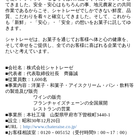
てきました。安全・安心はもちろんの事、地元農家との共同
作業であるからこそ、シャトレーゼでしかできない鮮度、品
質、こだわりを着々と確立してきました。そして、これから
も「新鮮」・「安心」・「安全」の想いをお菓子に託してゆ
きます。
シャトレーゼは、お菓子を通じてお客様へ体と心の健康を、
そして幸せをご提供し、全てのお客様に喜ばれる企業であり
たいと考えています。
■会社名：株式会社シャトレーゼ
■代表者：代表取締役社長 齊藤誠
■従業員数：1,600名
■事業内容：洋菓子・和菓子・アイスクリーム・パン・飲料等
の製造及び販売
ワインの販売
フランチャイズチェーンの全国展開
レストランの営業
■事業所：本社工場 山梨県甲府市下曽根町3440-1
■設立：昭和30年12月20日
■URL ：
http://www.chateraise.co.jp/
■お客様相談室：0120－005152（受付時間9：00～17：00）