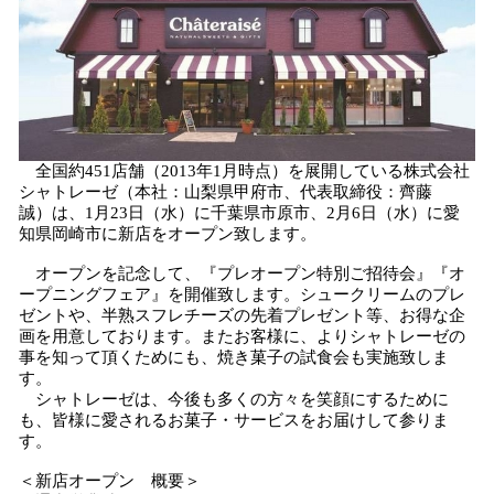
を
読
み
込
み
中
で
す
全国約451店舗（2013年1月時点）を展開している株式会社
シャトレーゼ（本社：山梨県甲府市、代表取締役：齊藤
誠）は、1月23日（水）に千葉県市原市、2月6日（水）に愛
知県岡崎市に新店をオープン致します。
オープンを記念して、『プレオープン特別ご招待会』『オ
ープニングフェア』を開催致します。シュークリームのプレ
ゼントや、半熟スフレチーズの先着プレゼント等、お得な企
画を用意しております。またお客様に、よりシャトレーゼの
事を知って頂くためにも、焼き菓子の試食会も実施致しま
す。
シャトレーゼは、今後も多くの方々を笑顔にするために
も、皆様に愛されるお菓子・サービスをお届けして参りま
す。
＜新店オープン 概要＞