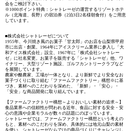
会をご検討下さい。
※1000ポイント特典：シャトレーゼの運営するリゾートホテ
ル（北海道、長野）の宿泊券（2泊3日2名様朝食付）をご用意
しています。
■株式会社シャトレーゼについて
1955年、今川焼き風のお菓子「甘太郎」のお店を山梨県甲府
市に出店・創業。1964年にアイスクリーム業界に参入し「大
和アイス株式会社」設立、1967年に「株式会社シャトレー
ゼ」に社名変更。お菓子を販売する「シャトレーゼ」他、ワ
イナリー、大型リゾート施設、ゴルフカントリークラブなど
を展開しています。
農家や酪農家、工場が一体となり、より新鮮でより安全なお
菓子づくりに取り組む「ファームファクトリー」構想※に基
づき、素材へのこだわりを深めた、「新鮮」・「安心」・
「安全」な商品開発に取り組んでいます。
【ファームファクトリー構想～よりおいしい素材の追求～】
食品業界への信頼性が問われる近年、食品に対する安全・安
心の意識や企業モラルが数々の話題にのぼっています。
シャトレーゼでは、ファームファクトリー構想という考えの
もと、素材へのこだわりを深め、具体的には地元山梨の素材
を使い、シャトレーゼならではの商品づくりにチャレンジし