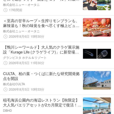
宿泊プランが登場！
株式会社ニュー・オータニ
17時間前
＜至高の甘辛ループ＞生搾りモンブランも、
麻辣湯も！秋の味覚を食べ尽くす極上ビュッ
フェ登場
株式会社ニュー・オータニ
2026年8月6日 15時30分
【鴨川シーワールド】大人気のクラゲ展示施
設「Kurage Life (クラゲライフ)」に新登場！
夏の危険なクラゲ「アンドンクラゲ」を展示
グランビスタ ホテル＆リゾート
開始
2026年8月5日 11時30分
CULTA、柏の葉・つくばに新たな研究開発拠
点を開設
株式会社CULTA
2026年8月5日 10時33分
稲毛海浜公園内の海辺レストラン【秋限定】
大人気パエリアセットが2カ月限定で復活！
2026年9月2日（水）より再販売開始
DBHD