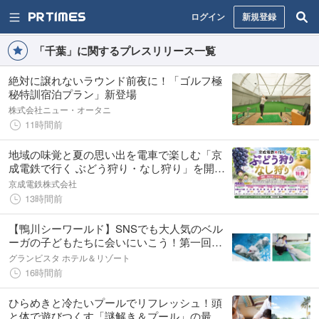
ログイン
新規登録
「千葉」に関するプレスリリース一覧
絶対に譲れないラウンド前夜に！「ゴルフ極
秘特訓宿泊プラン」新登場
株式会社ニュー・オータニ
11時間前
地域の味覚と夏の思い出を電車で楽しむ「京
成電鉄で行く ぶどう狩り・なし狩り」を開催
します！
京成電鉄株式会社
13時間前
【鴨川シーワールド】SNSでも大人気のベル
ーガの子どもたちに会いにいこう！第一回
「ベルーガプレミアムプラン」参加者募集
グランビスタ ホテル＆リゾート
16時間前
ひらめきと冷たいプールでリフレッシュ！頭
と体で遊びつくす「謎解き＆プール」の最強