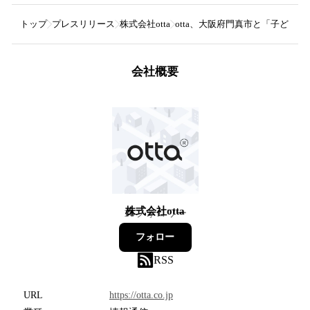
トップ
プレスリリース
株式会社otta
otta、大阪府門真市と「子ども
会社概要
株式会社otta
16
フォロワー
フォロー
RSS
URL
https://otta.co.jp