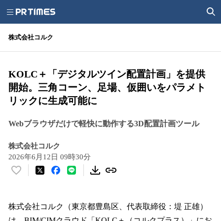
株式会社コルク
KOLC＋「デジタルツイン配置計画」を提供
開始。三角コーン、足場、仮囲いをパラメト
リックに生成可能に
Webブラウザだけで軽快に動作する3D配置計画ツール
株式会社コルク
2026年6月12日 09時30分
い
い
ね
！
株式会社コルク（東京都豊島区、代表取締役：堤 正雄）
数
は、BIM/CIMクラウド「KOLC＋（コルクプラス）」にお