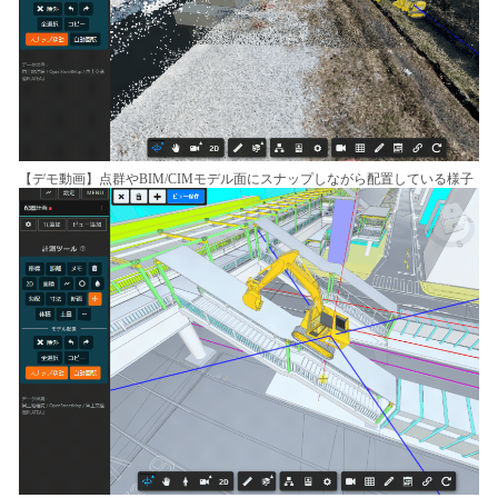
【デモ動画】点群やBIM/CIMモデル面にスナップしながら配置している様子