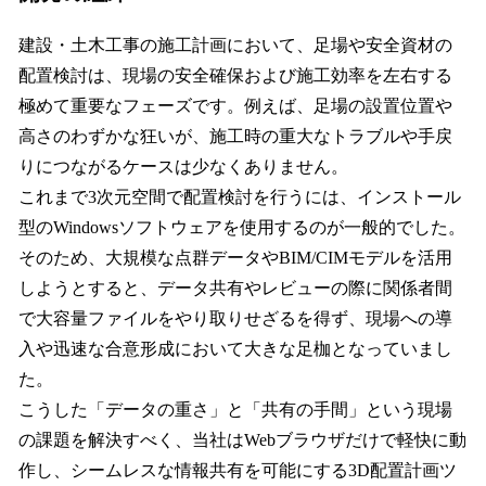
建設・土木工事の施工計画において、足場や安全資材の
配置検討は、現場の安全確保および施工効率を左右する
極めて重要なフェーズです。例えば、足場の設置位置や
高さのわずかな狂いが、施工時の重大なトラブルや手戻
りにつながるケースは少なくありません。
これまで3次元空間で配置検討を行うには、インストール
型のWindowsソフトウェアを使用するのが一般的でした。
そのため、大規模な点群データやBIM/CIMモデルを活用
しようとすると、データ共有やレビューの際に関係者間
で大容量ファイルをやり取りせざるを得ず、現場への導
入や迅速な合意形成において大きな足枷となっていまし
た。
こうした「データの重さ」と「共有の手間」という現場
の課題を解決すべく、当社はWebブラウザだけで軽快に動
作し、シームレスな情報共有を可能にする3D配置計画ツ