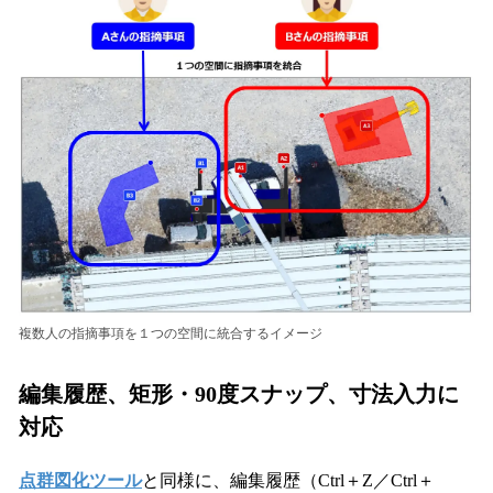
複数人の指摘事項を１つの空間に統合するイメージ
編集履歴、矩形・90度スナップ、寸法入力に
対応
点群図化ツール
と同様に、編集履歴（Ctrl＋Z／Ctrl＋