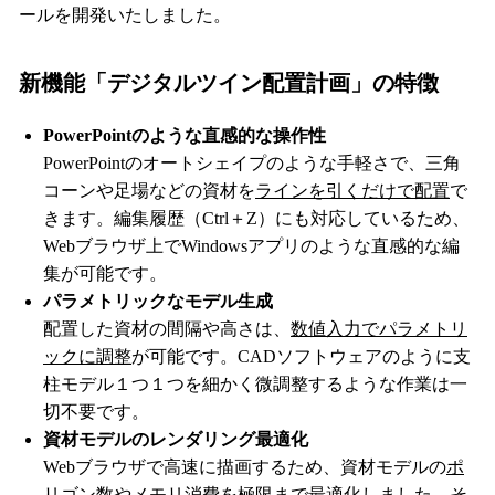
ールを開発いたしました。
新機能「デジタルツイン配置計画」の特徴
PowerPointのような直感的な操作性
PowerPointのオートシェイプのような手軽さで、三角
コーンや足場などの資材を
ラインを引くだけで配置
で
きます。編集履歴（Ctrl＋Z）にも対応しているため、
Webブラウザ上でWindowsアプリのような直感的な編
集が可能です。
パラメトリックなモデル生成
配置した資材の間隔や高さは、
数値入力でパラメトリ
ックに調整
が可能です。CADソフトウェアのように支
柱モデル１つ１つを細かく微調整するような作業は一
切不要です。
資材モデルのレンダリング最適化
Webブラウザで高速に描画するため、資材モデルの
ポ
リゴン数やメモリ消費を極限まで最適化
しました。そ