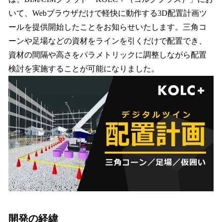
を
いて、Webブラウザだけで軽快に動作する3D配置計画ツ
読
み
ールを提供開始したことをお知らせいたします。三角コ
込
ーンや足場などの資材をラインを引くだけで配置でき、
み
資材の間隔や高さをパラメトリックに調整しながら配置
中
で
検討を実施することが可能になりました。
す
開発の経緯