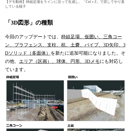
【デモ動画】枠組足場をラインに沿って生成し、「Ctrl＋Z」で戻してやり直
している様子
「3D図形」の種類
今回のアップデートでは、
枠組足場、仮囲い、三角コー
ン、プラフェンス、支柱、杭、土嚢、パイプ、3D矢印、3
Dソリッド（多面体）
を新たに追加可能になりました。そ
の他、
エリア（区画）、球体、円形、3Dメモ
にも対応し
ています。