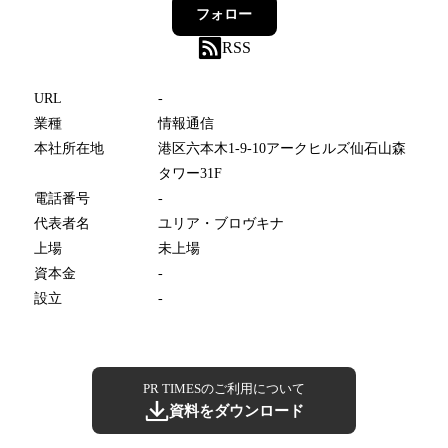
フォロー
RSS
URL
-
業種
情報通信
本社所在地
港区六本木1-9-10アークヒルズ仙石山森
タワー31F
電話番号
-
代表者名
ユリア・ブロヴキナ
上場
未上場
資本金
-
設立
-
PR TIMESのご利用について
資料をダウンロード