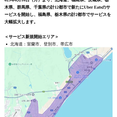
を
木県、群馬県、千葉県の計12都市で新たにUber Eatsのサ
読
み
ービスを開始し、福島県、栃木県の計2都市でサービスを
込
大幅拡大します。
み
中
で
＜サービス新規開始エリア＞
す
北海道：室蘭市、登別市、帯広市