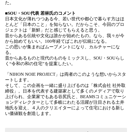
た。
■SOU・SOU代表 若林氏のコメント
日本文化が薄れつつある今、若い世代や都心で暮らす方はほ
とんど「日本のこと」を知らない。だからこそ、今回のプロ
ジェクトは「新鮮」だと感じてもらえると思う。
昔からある伝統や文化は誰かが始めたもの。なら、我々が今
から始めてもいい。100年経てばこれが伝統になる。
この思いが集まればムーブメントになり、カルチャーにな
る。
昔からあるものと現代のものをミックスし、SOU・SOUらし
く“令和の和の住宅”を提案したい。
「NIHON NOIE PROJECT」は両者のこのような想いからスタ
ートします。
そして、この企画を一緒に盛り上げるのは「株式会社 社外取
締役」。日本を代表する建築家として多くのメディアで取り
上げられ、企業家でもある谷尻氏と、BEAMSコミュニケーシ
ョンディレクターとして多岐にわたる活躍が注目される土井
地氏を迎え、４人のクリエイターによって住宅における新し
い価値観を創造します。