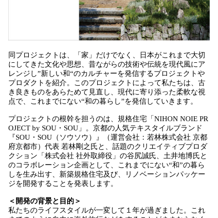
同プロジェクトは、「家」だけでなく、日本がこれまで大切
にしてきた文化や思想、昔ながらの技術や伝統を現代風にア
レンジし”新しい和“のカルチャーを発信するプロジェクトや
プロダクトを紹介。このプロジェクトによって私たちは、古
き良きものをあらためて見直し、現代に寄り添った柔軟な視
点で、これまでにない“和の暮らし”を発信していきます。
プロジェクトの根幹を担うのは、規格住宅「NIHON NOIE PR
OJECT by SOU・SOU」。京都の人気テキスタイルブランド
『SOU・SOU（ソウソウ）』（運営会社：若林株式会社 京都
府京都市）代表 若林剛之氏と、話題のクリエイティブプロダ
クション「株式会社 社外取締役」の谷尻誠氏、土井地博氏と
のコラボレーション企画として、これまでにない“和”の暮ら
しを生み出す、新築規格住宅及び、リノベーションパッケー
ジを開発することを発表します。
＜開発の背景と目的＞
私たちのライフスタイルが一変して１年が過ぎました。これ