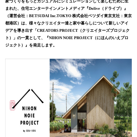
！
家づくりをもっとカジュアルにシミュレーションして楽しむために生
数
まれた、住宅エンターテインメントメディア『Dolive（ドライブ）』
を
（運営会社：BETSUDAI Inc.TOKYO 株式会社ベツダイ東京支社：東京
読
都港区）は、様々なクリエイター達と家や暮らしについて新しいアイ
み
デアを導き出す「CREATORS PROJECT（クリエイターズプロジェク
込
ト）」の一貫として、『NIHON NOIE PROJECT（にほんのいえプロ
み
ジェクト）』を発足します。
中
で
す