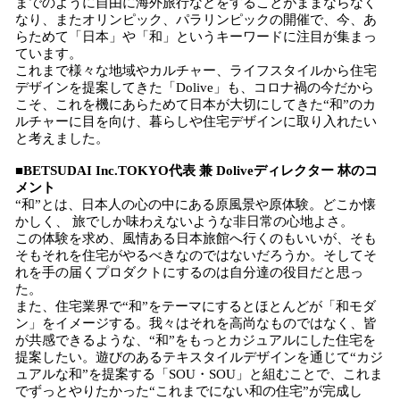
までのように自由に海外旅行などをすることがままならなく
なり、またオリンピック、パラリンピックの開催で、今、あ
らためて「日本」や「和」というキーワードに注目が集まっ
ています。
これまで様々な地域やカルチャー、ライフスタイルから住宅
デザインを提案してきた「Dolive」も、コロナ禍の今だから
こそ、これを機にあらためて日本が大切にしてきた“和”のカ
ルチャーに目を向け、暮らしや住宅デザインに取り入れたい
と考えました。
■BETSUDAI Inc.TOKYO代表 兼 Doliveディレクター 林のコ
メント
“和”とは、日本人の心の中にある原風景や原体験。どこか懐
かしく、 旅でしか味わえないような非日常の心地よさ。
この体験を求め、風情ある日本旅館へ行くのもいいが、そも
そもそれを住宅がやるべきなのではないだろうか。そしてそ
れを手の届くプロダクトにするのは自分達の役目だと思っ
た。
また、住宅業界で“和”をテーマにするとほとんどが「和モダ
ン」をイメージする。我々はそれを高尚なものではなく、皆
が共感できるような、“和”をもっとカジュアルにした住宅を
提案したい。遊びのあるテキスタイルデザインを通じて“カジ
ュアルな和”を提案する「SOU・SOU」と組むことで、これま
でずっとやりたかった“これまでにない和の住宅”が完成し