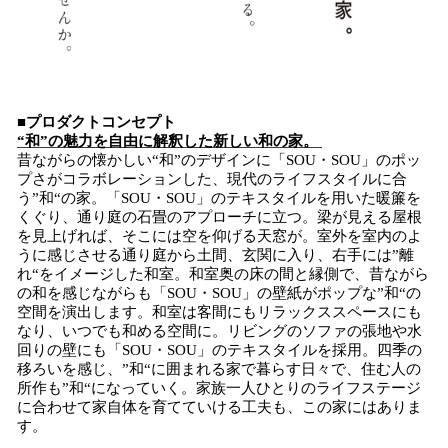
■プロダクトコンセプト
“和”の魅力を自由に解釈した新しい和の家。
昔ながらの懐かしい“和”のデザインに「SOU・SOU」のポッ
プさがコラボレーションした、現代のライフスタイルに合
う”和“の家。「SOU・SOU」のテキスタイルを用いた暖簾を
くぐり、通り庭の石畳のアプローチに立つ。梁が見える屋根
を見上げれば、そこには空を仰げる天窓が。室外を室内のよ
うに感じさせる通り庭から土間、玄関に入り、右手には”離
れ“をイメージした和室。和室奥の床の間と縁側で、昔ながら
の和を感じながらも「SOU・SOU」の壁紙がポップな”和“の
空間を演出します。和室は客間にもリラックススペースにも
なり、いつでも和める空間に。リビングのソファの張地や水
回りの壁にも「SOU・SOU」のテキスタイルを採用。四季の
移ろいを感じ、”和“に囲まれる家で暮らす日々で、住む人の
所作も”和“になっていく。家族一人ひとりのライフステージ
に合わせて家自体を育てていける工夫も、この家にはありま
す。