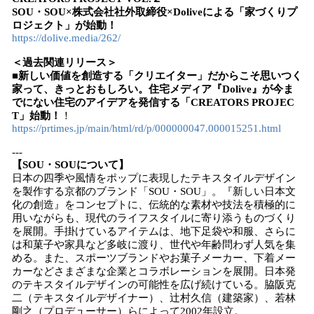
SOU・SOU×株式会社社外取締役×Doliveによる「家づくりプ
ロジェクト」が始動！
https://dolive.media/262/
＜過去関連リリース＞
■新しい価値を創造する「クリエイター」だからこそ思いつく
家って、きっとおもしろい。住宅メディア『Dolive』が今ま
でにない住宅のアイデアを発信する「CREATORS PROJEC
T」始動！
！
https://prtimes.jp/main/html/rd/p/000000047.000015251.html
---
【SOU・SOUについて】
日本の四季や風情をポップに表現したテキスタイルデザイン
を製作する京都のブランド「SOU・SOU」。『新しい日本文
化の創造』をコンセプトに、伝統的な素材や技法を積極的に
用いながらも、現代のライフスタイルに寄り添うものづくり
を展開。手掛けているアイテムは、地下足袋や和服、さらに
は和菓子や家具など多岐に渡り、世代や年齢問わず人気を集
める。また、スポーツブランドやお菓子メーカー、下着メー
カーなどさまざまな企業とコラボレーションを展開。日本発
のテキスタイルデザインの可能性を広げ続けている。脇阪克
二（テキスタイルデザイナー）、辻村久信（建築家）、若林
剛之（プロデューサー）らによって2002年設立。