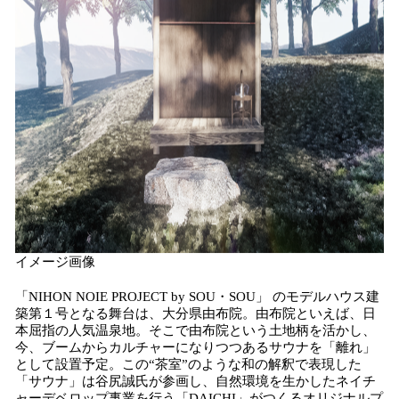
イメージ画像
「NIHON NOIE PROJECT by SOU・SOU」 のモデルハウス建
築第１号となる舞台は、大分県由布院。由布院といえば、日
本屈指の人気温泉地。そこで由布院という土地柄を活かし、
今、ブームからカルチャーになりつつあるサウナを「離れ」
として設置予定。この“茶室”のような和の解釈で表現した
「サウナ」は谷尻誠氏が参画し、自然環境を生かしたネイチ
ャーデベロップ事業を行う「DAICHI」がつくるオリジナルプ