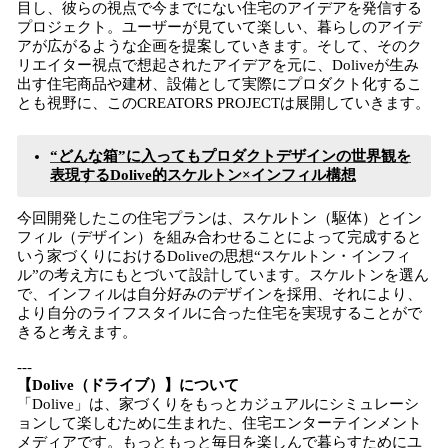
目し、彼らの視点で今までにない住宅のアイデアを発信する
プロジェクト。ユーザーが見ていて楽しい、暮らしのアイデ
アが広がるような企画を提案していきます。そして、そのク
リエイター視点で想起されたアイデアを元に、Doliveが生み
出す住宅商品や建材、設備として実際にプロダクト化するこ
とも視野に、このCREATORS PROJECTは展開していきます。
“どんな箱”に入ってもプロダクトデザインの世界観を
表現するDolive的スケルトン×インフィル構想
今回開発したこの住宅プランは、スケルトン（駆体）とイン
フィル（デザイン）を組み合わせることによって完成すると
いう家づくりにおけるDoliveの思想“スケルトン・インフィ
ル”の考え方にもとづいて設計しています。スケルトンを選ん
で、インフィルは自分好みのデザインを採用、それにより、
より自分のライフスタイルに合った住宅を実現することがで
きると考えます。
---
【Dolive（ドライブ）】について
「Dolive」は、家づくりをもっとカジュアルにシミュレーシ
ョンして楽しむために生まれた、住宅エンターテインメント
メディアです。もっともっと毎日を楽しんで暮らすためにユ