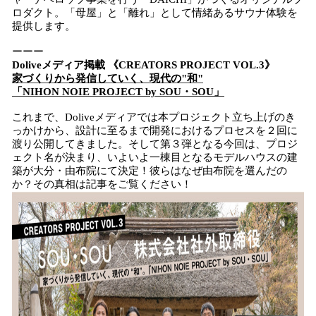
ロダクト。「母屋」と「離れ」として情緒あるサウナ体験を
提供します。
ーーー
Doliveメディア掲載 《CREATORS PROJECT VOL.3》
家づくりから発信していく、現代の"和"
「NIHON NOIE PROJECT by SOU・SOU」
これまで、Doliveメディアでは本プロジェクト立ち上げのき
っかけから、設計に至るまで開発におけるプロセスを２回に
渡り公開してきました。そして第３弾となる今回は、プロジ
ェクト名が決まり、いよいよ一棟目となるモデルハウスの建
築が大分・由布院にて決定！彼らはなぜ由布院を選んだの
か？その真相は記事をご覧ください！