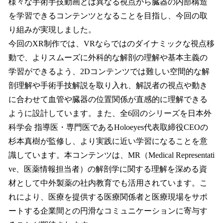
様々な手術手技動画とは異なる視点から臓器の内部構造
を学習できるコンテンツとなることを目指し、今回の取
り組みが実現しました。
今回のXR制作では、VRならではのダイナミックな視点移
動で、よりスムーズに外科的な解剖の理解や基本主義の
学習ができるよう、2Dコンテンツでは難しい空間的な解
剖理解や手術手技解説を取り入れ、解説者の視点や動き
に合わせて血管や臓器の位置関係が直感的に理解できる
ように設計しています。また、全6回のシリーズを日本外
科学会 指導医・専門医であるHoloeyes代表取締役CEOの
杉本真樹が監修し、より実践に近い学習になることを意
識しています。本コンテンツは、MR（Medical Representati
ve、医薬情報担当者）の解剖学に関する理解を深める資
材として中外製薬の社内教育でも活用されています。こ
れにより、医療を提供する医療関係者と医療現場をサポ
ートする企業間との円滑なコミュニケーションに寄与す