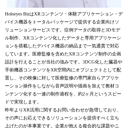
Holoeyes BizはXRコンテンツ・体験アプリケーション・デ
バイス機器をトータルパッケージで提供する企業向けソ
リューションサービスです。症例データの取得と3Dモデ
ル制作、XRコンテンツ化したデータと専用アプリケーシ
ョンを搭載したデバイス機器の納品まで一気通貫で対応
しています。医療監修を含めたXRコンテンツ制作の企画
設計を行えることが当社の強みです。3DCG化した臓器や
手術機器コンテンツをXR空間内にオブジェクトとして配
置し、その映像に対して医療監修の専門家自らアプリケ
ーション操作をしながら音声説明や描画を加えて教材コ
ンテンツ化する一連の制作過程を、約2ヶ月というスピー
ドで実現します。
昨年よりXR活用に関するお問い合わせが急増しており、
その声にお応えできるソリューションを提供すべく立ち
上げたのが本事業です。企業が抱える複合的な課題やニ