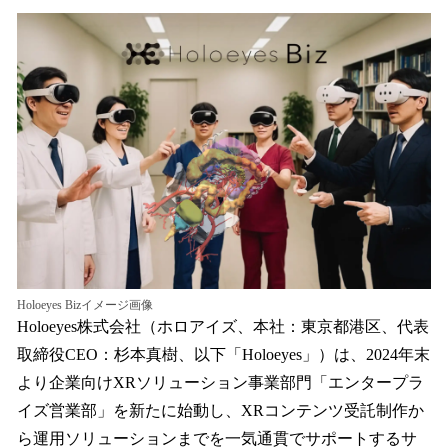
ね
！
数
を
読
み
込
み
中
で
す
Holoeyes Bizイメージ画像
Holoeyes株式会社（ホロアイズ、本社：東京都港区、代表
取締役CEO：杉本真樹、以下「Holoeyes」）は、2024年末
より企業向けXRソリューション事業部門「エンタープラ
イズ営業部」を新たに始動し、XRコンテンツ受託制作か
ら運用ソリューションまでを一気通貫でサポートするサ