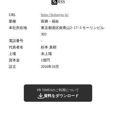
RSS
URL
https://holoeyes.jp/
業種
医療・福祉
本社所在地
東京都港区南青山2−17−3 モーリンビル
303
電話番号
-
代表者名
杉本 真樹
上場
未上場
資本金
1億円
設立
2016年10月
PR TIMESのご利用について
資料をダウンロード